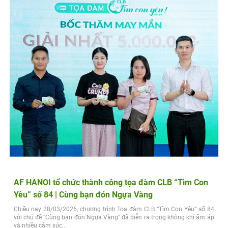
AF HANOI tổ chức thành công tọa đàm CLB “Tìm Con
Yêu” số 84 | Cùng bạn đón Ngựa Vàng
Chiều nay 28/03/2026, chương trình Tọa đàm CLB “Tìm Con Yêu” số 84
với chủ đề “Cùng bạn đón Ngựa Vàng” đã diễn ra trong không khí ấm áp
và nhiều cảm xúc...