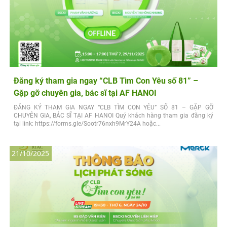
Đăng ký tham gia ngay “CLB Tìm Con Yêu số 81” –
Gặp gỡ chuyên gia, bác sĩ tại AF HANOI
ĐĂNG KÝ THAM GIA NGAY “CLB TÌM CON YÊU” SỐ 81 – GẶP GỠ
CHUYÊN GIA, BÁC SĨ TẠI AF HANOI Quý khách hàng tham gia đăng ký
tại link: https://forms.gle/Sootr76nxh9MrY24A hoặc...
21/10/2025