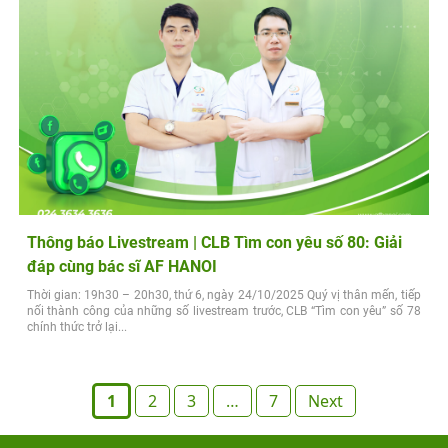
Thông báo Livestream | CLB Tìm con yêu số 80: Giải
đáp cùng bác sĩ AF HANOI
Thời gian: 19h30 – 20h30, thứ 6, ngày 24/10/2025 Quý vị thân mến, tiếp
nối thành công của những số livestream trước, CLB “Tìm con yêu” số 78
chính thức trở lại...
Posts
1
2
3
…
7
Next
pagination