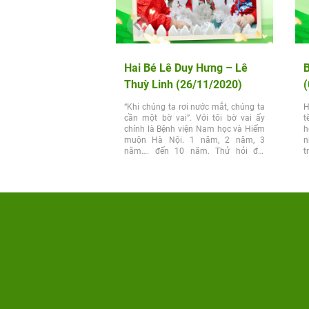
Hai Bé Lê Duy Hưng – Lê
Thuỳ Linh (26/11/2020)
(
“Khi chúng ta rơi nước mắt, chúng ta
H
cần một bờ vai”. Với tôi bờ vai ấy
t
chính là Bệnh viện Nam học và Hiếm
h
muộn Hà Nội. 1 năm, 2 năm, 3
n
năm…. đến 10 năm. Thử hỏi đời
t
người...
b