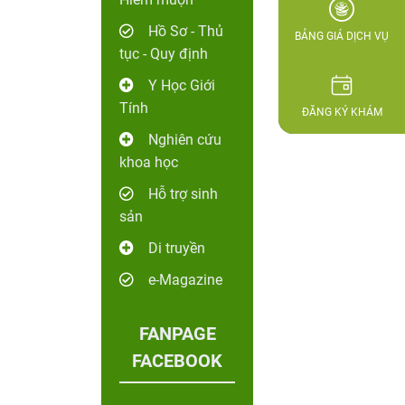
Hồ Sơ - Thủ
BẢNG GIÁ DỊCH VỤ
tục - Quy định
Y Học Giới
Tính
ĐĂNG KÝ KHÁM
Nghiên cứu
khoa học
Hỗ trợ sinh
sản
Di truyền
e-Magazine
FANPAGE
FACEBOOK