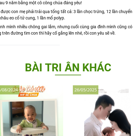
 sau 9 năm bằng một cô công chúa đáng yêu!
 được con mẹ phải trải qua tổng tất cả: 3 lần chọc trứng, 12 lần chuyển
n khâu eo cổ tử cung, 1 lần mổ polyp.
ình mình nhiều chông gai lắm, nhưng cuối cùng gia đình mình cũng có
 trên đường tìm con thì hãy cố gắng lên nhé, rồi con yêu sẽ về.
BÀI TRI ÂN KHÁC
/08/2024
26/05/2025