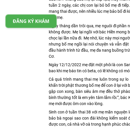
tuần 2 ngày, các chị con lại bỏ bố mẹ đi ti
mang thai được, nên nhiều lúc mẹ bảo bố đi k
viên mẹ.
ĐĂNG KÝ KHÁM
Ngày tháng dần trôi qua, mẹ nguôi đi phần nà
không được. Mẹ lại ngồi với bác Hiền mong 
chọc lại lần nữa đi. Mẹ nhớ, lúc này mọi ngư
nhưng bố mẹ ngồi lại nói chuyện và vẫn đặt
đầu hành trình từ đầu, mẹ đa nang buồng trứ
Cơ.
Ngày 12/12/2022 mẹ đặt một phôi là con Sam 
bao khi mẹ báo tin có beta, có lẽ không có 
Cả quá trình mang thai mẹ luôn trong sự lo 
khấn trời phật thương bố mẹ để con ở lại với
gặp con xong, bàn siêu âm mẹ đều thở phào
bình thường tốt là em yên tâm lắm rồi.”, bác
mẹ mới được ôm con vào lòng.
Sinh con ở tuần thai 38 với mẹ mãn nguyện l
bảo bà ngoại sao con đái không kiểm soát đượ
được con, cả nhà vỡ oà trong hạnh phúc chà