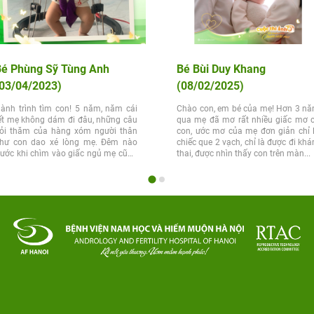
Bé Phùng Sỹ Tùng Anh
Bé Bùi Duy Khang
03/04/2023)
(08/02/2025)
ành trình tìm con! 5 năm, năm cái
Chào con, em bé của mẹ! Hơn 3 n
ết mẹ không dám đi đâu, những câu
qua mẹ đã mơ rất nhiều giấc mơ 
ỏi thăm của hàng xóm người thân
con, ước mơ của mẹ đơn giản chỉ 
hư con dao xé lòng mẹ. Đêm nào
chiếc que 2 vạch, chỉ là được đi kh
rước khi chìm vào giấc ngủ mẹ cũng
thai, được nhìn thấy con trên màn...
ị ám ảnh...