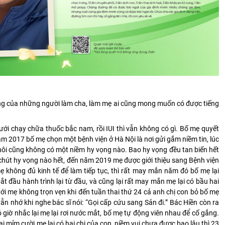
ng của những người làm cha, làm mẹ ai cũng mong muốn có được tiếng
i chạy chữa thuốc bắc nam, rồi IUI thì vẫn không có gì. Bố mẹ quyết
m 2017 bố mẹ chọn một bệnh viện ở Hà Nội là nơi gửi gắm niềm tin, lúc
ôi cũng không có một niềm hy vọng nào. Bao hy vọng đều tan biến hết
t chút hy vọng nào hết, đến năm 2019 mẹ được giới thiệu sang Bệnh viện
không đủ kinh tế để làm tiếp tục, thì rất may mắn năm đó bố mẹ lại
ắt đầu hành trình lại từ đầu, và cũng lại rất may mắn mẹ lại có bầu hai
i mẹ không trọn vẹn khi đến tuần thai thứ 24 cả anh chị con bỏ bố mẹ
vẫn nhớ khi nghe bác sĩ nói: “Gọi cấp cứu sang Sản đi.” Bác Hiền còn ra
ó giờ nhắc lại mẹ lại rơi nước mắt, bố mẹ tự động viên nhau để cố gắng.
ại mỉm cười mẹ lại có hai chị của con, niềm vui chưa được bao lâu thì 23