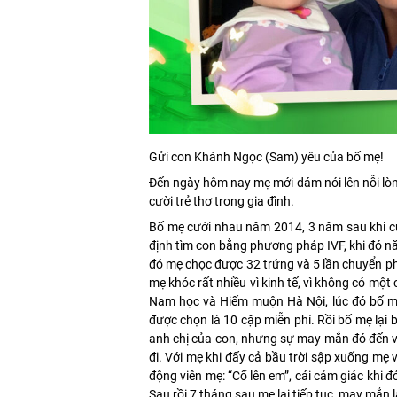
Gửi con Khánh Ngọc (Sam) yêu của bố mẹ!
Đến ngày hôm nay mẹ mới dám nói lên nỗi lò
cười trẻ thơ trong gia đình.
Bố mẹ cưới nhau năm 2014, 3 năm sau khi cướ
định tìm con bằng phương pháp IVF, khi đó nă
đó mẹ chọc được 32 trứng và 5 lần chuyển ph
mẹ khóc rất nhiều vì kinh tế, vì không có mộ
Nam học và Hiếm muộn Hà Nội, lúc đó bố mẹ 
được chọn là 10 cặp miễn phí. Rồi bố mẹ lại b
anh chị của con, nhưng sự may mắn đó đến vớ
đi. Với mẹ khi đấy cả bầu trời sập xuống mẹ 
động viên mẹ: “Cố lên em”, cái cảm giác khi đ
Sau rồi 7 tháng sau mẹ lại tiếp tục, may mắn l