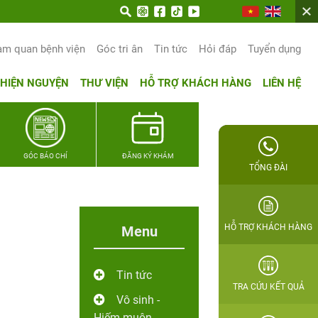
am quan bệnh viện
Góc tri ân
Tin tức
Hỏi đáp
Tuyển dụng
THIỆN NGUYỆN
THƯ VIỆN
HỖ TRỢ KHÁCH HÀNG
LIÊN HỆ
GÓC BÁO CHÍ
ĐĂNG KÝ KHÁM
TỔNG ĐÀI
HỖ TRỢ KHÁCH HÀNG
Menu
Tin tức
TRA CỨU KẾT QUẢ
Vô sinh -
Hiếm muộn