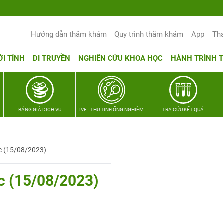
Hướng dẫn thăm khám
Quy trình thăm khám
App
Th
ỚI TÍNH
DI TRUYỀN
NGHIÊN CỨU KHOA HỌC
HÀNH TRÌNH 
BẢNG GIÁ DỊCH VỤ
IVF - THỤ TINH ỐNG NGHIỆM
TRA CỨU KẾT QUẢ
 (15/08/2023)
 (15/08/2023)