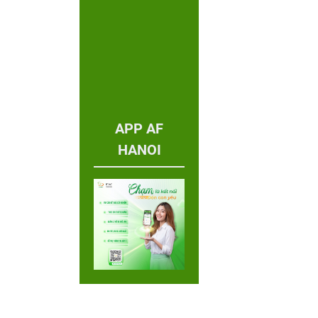
APP AF
HANOI