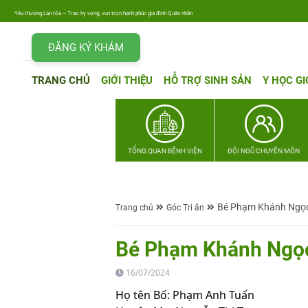
Yêu thương Lan tỏa – Trao hy vọng, vun trọn hạnh phúc gia đình Quân nhân
ĐĂNG KÝ KHÁM
TRANG CHỦ
GIỚI THIỆU
HỖ TRỢ SINH SẢN
Y HỌC GI
TỔNG QUAN BỆNH VIỆN
ĐỘI NGŨ CHUYÊN MÔN
Bé Phạm Khánh Ngọc
Trang chủ
Góc Tri ân
Bé Phạm Khánh Ngọc
16/07/2024
Họ tên Bố: Phạm Anh Tuấn