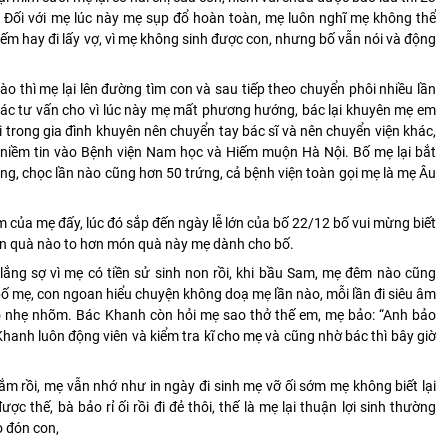
ếp. Đối với mẹ lúc này mẹ sụp đổ hoàn toàn, mẹ luôn nghĩ mẹ không thể
iếm hay đi lấy vợ, vì mẹ không sinh được con, nhưng bố vẫn nói và động
o thì mẹ lại lên đường tìm con và sau tiếp theo chuyển phôi nhiều lần
bác tư vấn cho vì lúc này mẹ mất phương hướng, bác lại khuyên mẹ em
ời trong gia đình khuyên nên chuyển tay bác sĩ và nên chuyển viện khác,
 niềm tin vào Bệnh viện Nam học và Hiếm muộn Hà Nội. Bố mẹ lại bắt
ng, chọc lần nào cũng hơn 50 trứng, cả bệnh viện toàn gọi mẹ là mẹ Âu
của mẹ đấy, lúc đó sắp đến ngày lễ lớn của bố 22/12 bố vui mừng biết
món quà nào to hơn món quà này mẹ dành cho bố.
lắng sợ vì mẹ có tiền sử sinh non rồi, khi bầu Sam, mẹ đêm nào cũng
 bố mẹ, con ngoan hiểu chuyện không doạ mẹ lần nào, mỗi lần đi siêu âm
 nhẹ nhõm. Bác Khanh còn hỏi mẹ sao thở thế em, mẹ bảo: “Anh bảo
 Khanh luôn động viên và kiểm tra kĩ cho mẹ và cũng nhờ bác thì bây giờ
ắm rồi, mẹ vẫn nhớ như in ngày đi sinh mẹ vỡ ối sớm mẹ không biết lại
c thế, bà bảo rỉ ối rồi đi đẻ thôi, thế là mẹ lại thuận lợi sinh thường
o đón con,