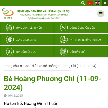
Yêu
thương
Lan
tỏa
–
TỔNG QUAN BỆNH VIỆN
ĐỘI NGŨ CHUYÊN MÔN
Trao
hy
BẢNG GIÁ DỊCH VỤ
IVF - THỤ TINH ỐNG NGHIỆM
vọng,
vun
TRA CỨU KẾT QUẢ
GÓC BÁO CHÍ
trọn
hạnh
Trang chủ
Góc Tri ân
Bé Hoàng Phương Chi (11-09-2024)
phúc
gia
Bé Hoàng Phương Chi (11-09-
đình
2024)
Quân
nhân
16/12/2025
Họ tên Bố: Hoàng Đình Thuấn