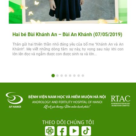
Hai bé Bùi Khánh An – Bùi An Khánh (07/05/2019)
Thân gửi hai thiên thần nhỏ đáng yêu của bố mẹ “Khánh An và An
Khánh”. Mẹ viết những dòng tâm sự này, hy vọng sau này khi con
lớn lên đọc và ngẫm được con được sinh ra và lớn...
THEO DÕI CHÚNG TÔI