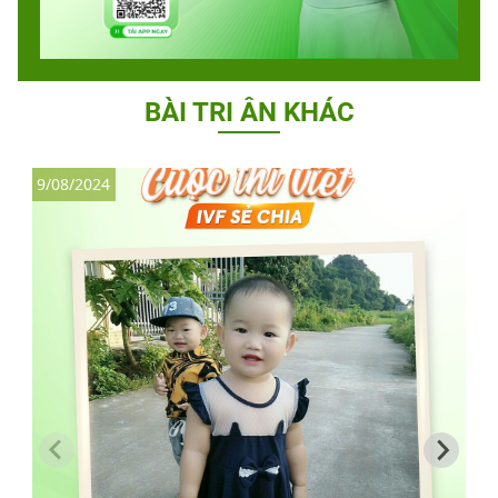
BÀI TRI ÂN KHÁC
9/08/2024
1