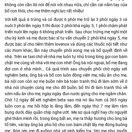
không còn cần lời nói để nói với nhau nữa, chỉ cần cái nắm tay của
bố con thôi, cho mẹ thêm nghị lực rất nhiều!
Với kết quả 6 trứng và có được 6 phôi mẹ trữ lại 3 phôi ngày 3 và
nuôi 3 phôi lên ngày 5 thì được 2 phôi khá ngày 5, 1 phôi chậm phát
triển nuôi lên ngày 6 không phát triển. Sau chọc trứng mẹ nghỉ một
chu kỳ kinh và mẹ được bác sĩ tư vấn chuyển 2 phôi khá ngày 5, mẹ
được bác sĩ cho tiêm thêm lovenox và dùng các thuốc nội tiết như
các mom khác, lần này chuyển phôi xong mẹ và bố quyết định về
nhà. Trên xe taxi chở về nhà mẹ luôn tự nhủ trong lòng gọi con bám
chặt mẹ cùng về nhà với mẹ con nhé! Ông bà nội ngoại, bố mẹ đang
đợi con ở nhà mình… Cả quá trình sau chuyển phôi chờ ngày xét
nghiệm beta, ông bà và bố con luôn động viên mẹ, nấu ăn cho mẹ,
bà nội con còn sợ mẹ buồn nên bà toàn tranh thủ đi làm sớm về ở
nhà nói chuyện cùng mẹ cho đỡ buồn, bố thì đi làm tranh thủ về
sớm nấu ăn cho mẹ, ngày ngày đun nước gừng cho mẹ ngâm chân.
Chờ 12 ngày để xét nghiệm beta sao mà nó lâu hơn cả 365 ngày
luôn con ạ, mẹ hồi hộp lo lắng lắm, đến ngày thứ 7 mẹ lâm râm
bụng dưới, đáy quần chíp nghe ướt. Mẹ sợ quá nghĩ hay chị nguyệt
ghé thăm mình rồi, trong lòng bất an, mẹ ra thắp hương cho ông bà
tổ tiên, vái lạy ông bà phù hộ cho con bám chặt lấy mẹ đừng buông
mẹ. Rón rén mẹ đi xuống nhà vệ sinh kiểm tra, tim mẹ như muốn