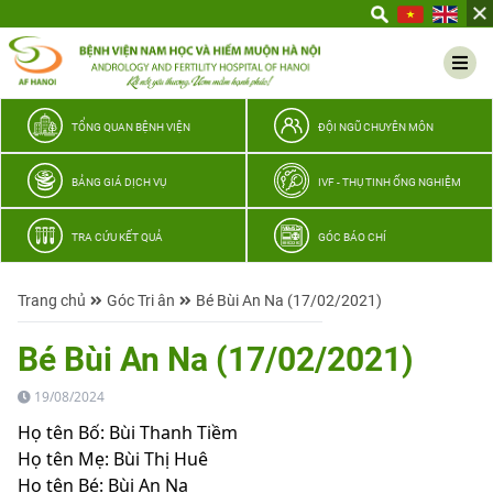
Yêu
thương
Lan
tỏa
–
TỔNG QUAN BỆNH VIỆN
ĐỘI NGŨ CHUYÊN MÔN
Trao
hy
BẢNG GIÁ DỊCH VỤ
IVF - THỤ TINH ỐNG NGHIỆM
vọng,
vun
TRA CỨU KẾT QUẢ
GÓC BÁO CHÍ
trọn
hạnh
Trang chủ
Góc Tri ân
Bé Bùi An Na (17/02/2021)
phúc
gia
Bé Bùi An Na (17/02/2021)
đình
Quân
19/08/2024
nhân
Họ tên Bố: Bùi Thanh Tiềm
Họ tên Mẹ: Bùi Thị Huê
Họ tên Bé: Bùi An Na