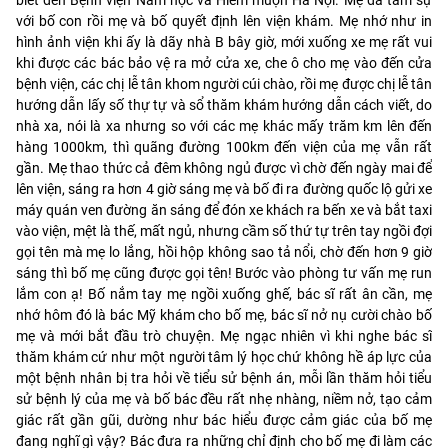
với bố con rồi mẹ và bố quyết định lên viện khám. Mẹ nhớ như in
hình ảnh viện khi ấy là dãy nhà B bây giờ, mới xuống xe mẹ rất vui
khi được các bác bảo vệ ra mở cửa xe, che ô cho mẹ vào đến cửa
bệnh viện, các chị lễ tân khom người cúi chào, rồi mẹ được chị lễ tân
hướng dẫn lấy số thự tự và sổ thăm khám hướng dẫn cách viết, do
nhà xa, nói là xa nhưng so với các mẹ khác mấy trăm km lên đến
hàng 1000km, thì quãng đường 100km đến viện của mẹ vẫn rất
gần. Mẹ thao thức cả đêm không ngủ được vì chờ đến ngày mai để
lên viện, sáng ra hơn 4 giờ sáng mẹ và bố đi ra đường quốc lộ gửi xe
máy quán ven đường ăn sáng để đón xe khách ra bến xe và bắt taxi
vào viện, mệt là thế, mất ngủ, nhưng cầm số thứ tự trên tay ngồi đợi
gọi tên mà mẹ lo lắng, hồi hộp không sao tả nổi, chờ đến hơn 9 giờ
sáng thì bố mẹ cũng được gọi tên! Bước vào phòng tư vấn mẹ run
lắm con ạ! Bố nắm tay mẹ ngồi xuống ghế, bác sĩ rất ân cần, mẹ
nhớ hôm đó là bác Mỹ khám cho bố mẹ, bác sĩ nở nụ cười chào bố
mẹ và mới bắt đầu trò chuyện. Mẹ ngạc nhiên vì khi nghe bác sĩ
thăm khám cứ như một người tâm lý học chứ không hề áp lực của
một bệnh nhân bị tra hỏi về tiểu sử bệnh án, mỗi lần thăm hỏi tiểu
sử bệnh lý của mẹ và bố bác đều rất nhẹ nhàng, niềm nở, tạo cảm
giác rất gần gũi, dường như bác hiểu được cảm giác của bố mẹ
đang nghĩ gì vậy? Bác đưa ra những chỉ định cho bố mẹ đi làm các