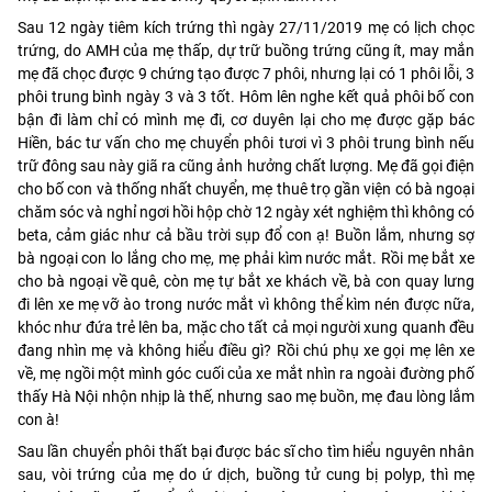
Sau 12 ngày tiêm kích trứng thì ngày 27/11/2019 mẹ có lịch chọc
trứng, do AMH của mẹ thấp, dự trữ buồng trứng cũng ít, may mắn
mẹ đã chọc được 9 chứng tạo được 7 phôi, nhưng lại có 1 phôi lỗi, 3
phôi trung bình ngày 3 và 3 tốt. Hôm lên nghe kết quả phôi bố con
bận đi làm chỉ có mình mẹ đi, cơ duyên lại cho mẹ được gặp bác
Hiền, bác tư vấn cho mẹ chuyển phôi tươi vì 3 phôi trung bình nếu
trữ đông sau này giã ra cũng ảnh hưởng chất lượng. Mẹ đã gọi điện
cho bố con và thống nhất chuyển, mẹ thuê trọ gần viện có bà ngoại
chăm sóc và nghỉ ngơi hồi hộp chờ 12 ngày xét nghiệm thì không có
beta, cảm giác như cả bầu trời sụp đổ con ạ! Buồn lắm, nhưng sợ
bà ngoại con lo lắng cho mẹ, mẹ phải kìm nước mắt. Rồi mẹ bắt xe
cho bà ngoại về quê, còn mẹ tự bắt xe khách về, bà con quay lưng
đi lên xe mẹ vỡ ào trong nước mắt vì không thể kìm nén được nữa,
khóc như đứa trẻ lên ba, mặc cho tất cả mọi người xung quanh đều
đang nhìn mẹ và không hiểu điều gì? Rồi chú phụ xe gọi mẹ lên xe
về, mẹ ngồi một mình góc cuối của xe mắt nhìn ra ngoài đường phố
thấy Hà Nội nhộn nhịp là thế, nhưng sao mẹ buồn, mẹ đau lòng lắm
con à!
Sau lần chuyển phôi thất bại được bác sĩ cho tìm hiểu nguyên nhân
sau, vòi trứng của mẹ do ứ dịch, buồng tử cung bị polyp, thì mẹ