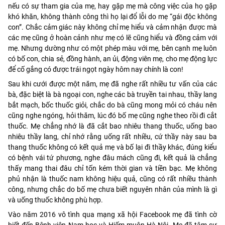
nếu có sự tham gia của mẹ, hay gặp mẹ mà công việc của họ gặp
khó khăn, không thành công thì họ lại đổ lỗi do mẹ “gái độc không
con”. Chắc cảm giác này không chỉ mẹ hiểu và cảm nhận được mà
các mẹ cũng ở hoàn cảnh như mẹ có lẽ cũng hiểu và đồng cảm với
mẹ. Nhưng dường như có một phép màu với mẹ, bên cạnh mẹ luôn
có bố con, chia sẻ, đồng hành, an ủi, động viên mẹ, cho mẹ động lực
để cố gắng có được trái ngọt ngày hôm nay chính là con!
Sau khi cưới được một năm, mẹ đã nghe rất nhiều tư vấn của các
bà, đặc biệt là bà ngoại con, nghe các bà truyền tai nhau, thầy lang
bắt mạch, bốc thuốc giỏi, chắc do bà cũng mong mỏi có cháu nên
cũng nghe ngóng, hỏi thăm, lúc đó bố mẹ cũng nghe theo rồi đi cắt
thuốc. Mẹ chẳng nhớ là đã cắt bao nhiêu thang thuốc, uống bao
nhiêu thầy lang, chỉ nhớ rằng uống rất nhiều, cứ thầy này sau ba
thang thuốc không có kết quả mẹ và bố lại đi thầy khác, đúng kiểu
có bệnh vái tứ phương, nghe đâu mách cũng đi, kết quả là chẳng
thấy mang thai đâu chỉ tốn kém thời gian và tiền bạc. Mẹ không
phủ nhận là thuốc nam không hiệu quả, cũng có rất nhiều thành
công, nhưng chắc do bố mẹ chưa biết nguyên nhân của mình là gì
và uống thuốc không phù hợp.
Vào năm 2016 vô tình qua mạng xã hội Facebook mẹ đã tình cờ
biết đến Bệnh viện Nam học và Hiếm muộn Hà Nội. Mẹ đã tâm sự