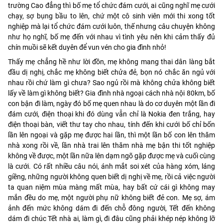
trường Cao đẳng thì bố mẹ tổ chức đám cưới, ai cũng nghĩ mẹ cưới
chạy, sợ bụng bầu to lên, chứ một cô sinh viên mới thi xong tốt
nghiệp mà lại tổ chức đám cưới luôn, thế nhưng câu chuyện không
như họ nghĩ, bố mẹ đến với nhau vì tình yêu nên khi cảm thấy đủ
chín muồi sẽ kết duyên để vun vén cho gia đình nhỏ!
Thấy mẹ chẳng hề như lời đồn, mẹ không mang thai dân làng bắt
đầu dị nghị, chắc mẹ không biết chửa đẻ, bọn nó chắc ăn ngủ với
nhau rồi chứ làm gì chưa? Sao ngủ rồi mà không chửa không biết
lấy về làm gì không biết? Gia đình nhà ngoại cách nhà nội 80km, bố
con bận đi làm, ngày đó bố mẹ quen nhau là do cơ duyên một lần đi
đám cưới, điện thoại khi đó dùng vẫn chỉ là Nokia đen trắng, hay
điện thoại bàn, viết thư tay cho nhau, tính đến khi cưới bố chỉ bốn
lần lên ngoại và gặp mẹ được hai lần, thì một lần bố con lên thăm
nhà xong rồi về, lần nhà trai lên thăm nhà mẹ bận thi tốt nghiệp
không về được, một lần nữa lên dạm ngõ gặp được mẹ và cuối cùng
là cưới. Có rất nhiều câu nói, ánh mắt soi xét của hàng xóm, láng
giềng, những người không quen biết dị nghị về mẹ, rồi cả việc người
ta quan niệm mùa màng mất mùa, hay bất cứ cái gì không may
mắn đều do mẹ, một người phụ nữ không biết đẻ con. Mẹ sợ, ám
ảnh đến mức không dám đi đến chỗ đông người, Tết đến không
dám đi chúc Tết nhà ai, làm gì, đi đâu cũng phải khép nép không lỡ