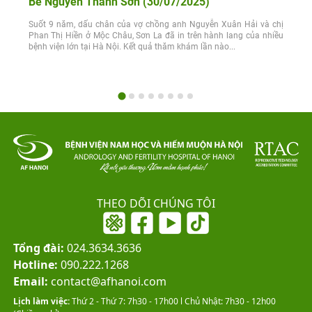
Bé Nguyễn Thanh Sơn (30/07/2025)
Suốt 9 năm, dấu chân của vợ chồng anh Nguyễn Xuân Hải và chị
Phan Thị Hiền ở Mộc Châu, Sơn La đã in trên hành lang của nhiều
bệnh viện lớn tại Hà Nội. Kết quả thăm khám lần nào...
THEO DÕI CHÚNG TÔI
Tổng đài:
024.3634.3636
Hotline:
090.222.1268
Email:
contact@afhanoi.com
Lịch làm việc:
Thứ 2 - Thứ 7: 7h30 - 17h00 l Chủ Nhật: 7h30 - 12h00