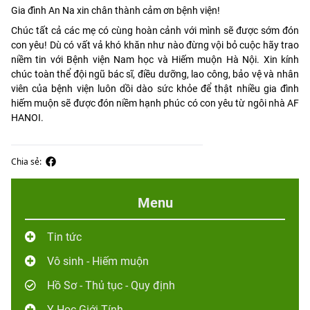
Gia đình An Na xin chân thành cảm ơn bệnh viện!
Chúc tất cả các mẹ có cùng hoàn cảnh với mình sẽ được sớm đón
con yêu! Dù có vất vả khó khăn như nào đừng vội bỏ cuộc hãy trao
niềm tin với Bệnh viện Nam học và Hiếm muộn Hà Nội. Xin kính
chúc toàn thể đội ngũ bác sĩ, điều dưỡng, lao công, bảo vệ và nhân
viên của bệnh viện luôn dồi dào sức khỏe để thật nhiều gia đình
hiếm muộn sẽ được đón niềm hạnh phúc có con yêu từ ngôi nhà AF
HANOI.
Chia sẻ:
Menu
Tin tức
Vô sinh - Hiếm muộn
Hồ Sơ - Thủ tục - Quy định
Y Học Giới Tính