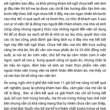
xét nghiệm ban đầu, ra khỏi phòng khám bỡ ngỡ chưa biết nên làm
gì đầu tiên thì bố mẹ lại được các chị lễ tân hướng dẫn tận tình các
bước tiếp theo, bất ngờ chưa hết ở đấy, mẹ còn ngạc nhiên khi bước
vào nhà WC vì quá sạch sẽ và thơm tho, cứ như đi khách sạn 5 sao
con ạ! Vì viện rất là đông mọi người đến thăm khám, mà nhà vệ sinh
công cộng nhưng ngoài ý thức của những người đến viện sử dụng
thì để có được sự sạch sẽ đó là nhờ có sự lau chùi, quyét dọn của
các cô lao công, phải đánh giá rằng dịch vụ ở đây cho mẹ hết bất
ngờ này đến bất ngờ khác. Chưa hết đâu con khi đến trưa xuống
căng tin nhà ăn, khi đó vẫn còn mua phiếu ăn từ 25.000 đồng một
suất, ai nói sợ ăn cơm viện, chứ bố mẹ lại cảm nhận cơm ở viện
ngon, sạch sẽ con ạ. Xung quanh cũng có quán ăn, nhưng chắc là
do nấu ăn ngon, đảm bảo vệ sinh an toàn thực phẩm nên viện
ngoài nhân viên trong viện và bệnh nhân đến khám ăn, mẹ thấy có
cả các bác tài xế cũng vào viện ăn!
Ăn xong, ngồi chờ ở ghế đợi mãi hơn 11 giờ bố mẹ cũng có kết quả
xét nghiệm, quay lại phòng khám ban đầu, cảm giác của mẹ vẫn là
rất lo lắng… Bác sĩ cầm kết quả và giải thích các chỉ số trong kết
quả, bố con tinh trùng hơi yếu, mẹ thì vòi trứng thông hạn chế một
bên nhưng vẫn có khả năng mang thai tự nhiên chưa cần can thiệp,
bác sĩ kê đơn thuốc cho bố mẹ hỗ trợ thêm chất lượng trứng và tinh