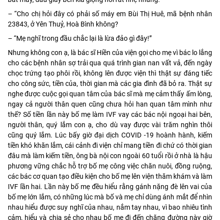
– “Cho chị hỏi đây có phải số máy em Bùi Thị Huê, mã bệnh nhân
23843, ở Yên Thuỷ, Hoà Bình không?
– “Mẹ nghĩ trong đầu chắc lại là lừa đảo gì đây!”
Nhưng không con ạ, là bác sĩ Hiền của viện gọi cho mẹ vì bác lo lắng
cho các bệnh nhân sợ trải qua quá trình gian nan vất vả, đến ngày
chọc trứng tạo phôi rồi, không lên được viện thì thật sự đáng tiếc
cho công sức, tiền của, thời gian mà các gia đình đã bỏ ra. Thật sự
nghe được cuộc gọi quan tâm của bác sĩ mà mẹ cảm thấy ấm lòng,
ngay cả người thân quen cũng chưa hỏi han quan tâm mình như
thế? Số tiền lần này bố mẹ làm IVF vay các bác nội ngoại hai bên,
người thân, quý lắm con ạ, cho dù vay được vài trăm nghìn thôi
cũng quý lắm. Lúc bấy giờ đại dịch COVID -19 hoành hành, kiếm
tiền khó khăn lắm, cái cảnh đi viện chỉ mang tiền đi chứ có thời gian
đâu mà làm kiếm tiền, ông bà nội con ngoài 60 tuổi rồi ở nhà là hậu
phương vững chắc hỗ trợ bố mẹ công việc chăn nuôi, đồng ruộng,
các bác cơ quan tạo điều kiện cho bố mẹ lên viện thăm khám và làm
IVF lần hai. Lần này bố mẹ đều hiểu rằng gánh nặng đè lên vai của
bố mẹ lớn lắm, có những lúc mà bố và mẹ chỉ dùng ánh mắt để nhìn
nhau hiểu được suy nghĩ của nhau, nắm tay nhau, vì bao nhiêu tình
cảm, hiểu và chia sẻ cho nhau bố mẹ đi đến chặng đường này giờ