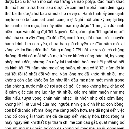
được bác sĩ tư vấn mổ cắt vòi trứng và nạo polyp. Các mom khác
thì mổ hôm trước hôm sau được về còn mẹ thì phải nằm đến ngày
thứ ba thì được hơi bác sĩ mới cho ra viện. Hành trình ấy bên cạnh
mẹ luôn có bố con sát cánh cùng mẹ! Nghỉ một chu kỳ mẹ lại tiếp
tục canh niêm mạc, lần này niêm mạc mẹ được 11mm, lần đó canh
niêm mạc vào đúng đợt Tết Nguyên Đán, cảm giác Tết người người
nhà nhà sum vầy đông đủ đón Tết, còn bố mẹ dắt nhau trên chuyến
hành trình tìm con yêu, chưa bao giờ chuyến xe đầu năm mà lại
vắng vẻ, im lặng đến thế. Sáng mùng 2 Tết bắt xe ra viện cả chặng
đường đi chỉ có mỗi bố và mẹ trên xe khách cùng bác tài, hy vọng
phép màu đến, nhưng lần này lại thai sinh hoá, mẹ hết phôi và hết
cả kinh tế! Tết năm nào mẹ cũng buồn, nhưng có lẽ Tết năm đó là
cái Tết tồi tệ nhất đối với mẹ. Nản lòng mẹ đã khóc rất nhiều, mẹ
không còn gào khóc ồn ào như lần đầu mẹ nằm một mình trong
căn phòng, nước mắt cứ rơi ướt cả gối lúc nào không hay, chắc có
lẽ cảm giác của mẹ lúc này rất nhiều các mẹ hiếm muộn như mẹ
đều hiểu, tuyệt vọng, chán nản, nhạc Tết nhộn nhịp của xóm làng,
không khí Tết vui vẻ của mọi người, nhìn gia đình khác con bồng,
con bế đi chúc Tết mà lòng mẹ càng buồn hơn. Mẹ đã nghĩ đến việc
cho bố con giải thoát, mẹ đã đề cập đến việc ly hôn, khóc ròng rã
mấy ngày liền khi thất bại, thậm chí mẹ còn cáu gắt, quát mắng bố
con, nhưng may mắn bố con đã không bỏ mặc mẹ, an ủi, động viên