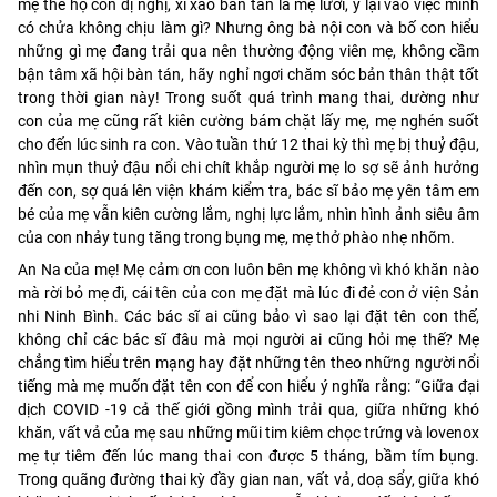
mẹ thế họ còn dị nghị, xì xào bàn tán là mẹ lười, ỷ lại vào việc mình
có chửa không chịu làm gì? Nhưng ông bà nội con và bố con hiểu
những gì mẹ đang trải qua nên thường động viên mẹ, không cầm
bận tâm xã hội bàn tán, hãy nghỉ ngơi chăm sóc bản thân thật tốt
trong thời gian này! Trong suốt quá trình mang thai, dường như
con của mẹ cũng rất kiên cường bám chặt lấy mẹ, mẹ nghén suốt
cho đến lúc sinh ra con. Vào tuần thứ 12 thai kỳ thì mẹ bị thuỷ đậu,
nhìn mụn thuỷ đậu nổi chi chít khắp người mẹ lo sợ sẽ ảnh hưởng
đến con, sợ quá lên viện khám kiểm tra, bác sĩ bảo mẹ yên tâm em
bé của mẹ vẫn kiên cường lắm, nghị lực lắm, nhìn hình ảnh siêu âm
của con nhảy tung tăng trong bụng mẹ, mẹ thở phào nhẹ nhõm.
An Na của mẹ! Mẹ cảm ơn con luôn bên mẹ không vì khó khăn nào
mà rời bỏ mẹ đi, cái tên của con mẹ đặt mà lúc đi đẻ con ở viện Sản
nhi Ninh Bình. Các bác sĩ ai cũng bảo vì sao lại đặt tên con thế,
không chỉ các bác sĩ đâu mà mọi người ai cũng hỏi mẹ thế? Mẹ
chẳng tìm hiểu trên mạng hay đặt những tên theo những người nổi
tiếng mà mẹ muốn đặt tên con để con hiểu ý nghĩa rằng: “Giữa đại
dịch COVID -19 cả thế giới gồng mình trải qua, giữa những khó
khăn, vất vả của mẹ sau những mũi tim kiêm chọc trứng và lovenox
mẹ tự tiêm đến lúc mang thai con được 5 tháng, bầm tím bụng.
Trong quãng đường thai kỳ đầy gian nan, vất vả, doạ sẩy, giữa khó