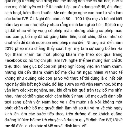
quả chụp tử cung vòi trứng của mẹ thông hạn chế cả hai bên, bác sĩ
cho mẹ lời khuyên có thể IUI hoặc tiếp tục áp dụng chế độ, ăn uống,
sinh hoạt, kèm theo thuốc. Mẹ còn được nghe các bác tư vấn làm
các bước IVF. Ôi! Nghĩ đến cón số 80 – 100 triệu mẹ và bố chỉ biết
nắm tay nhau như hiểu ý nhau rằng mình làm gì có tiền. Rồi bố mẹ
lại dắt nhau về hy vọng có phép màu, nhưng chẳng có phép màu
nào con ạ, bố mẹ đã cố gắng kiếm tiền, chắt chiu, để coi như có
chút vốn để dành nuôi con nếu phép màu đến. Nhưng mãi đến năm
2019 phép màu chẳng thấy xuất hiện mẹ tâm sự cùng bố lên Hà
Nội thăm khám tại một phòng khám mẹ theo dõi qua trang
Facebook có hỗ trợ chi phí làm IVF, nghe thế mẹ mừng lắm chỉ 30
triệu thôi, mẹ giục bố con xin phép nghỉ công việc lên thăm khám,
nhưng khi đến thăm khám bố mẹ đều rất ngạc nhiên vì thực tế
không như quảng cáo con ạ! So với thực tế thì đúng là đi hết bất
ngờ này đến bất ngờ khác, đối lập 100% so với viện Nam học, bố mẹ
vẫn làm các xét nghiệm, sau khi cầm kết quả trên tay, bố mẹ nhìn
nhau như có thần giao cách cảm hiểu ý nhau. Bố mẹ quyết định bắt
taxi sang Bệnh viện Nam học và Hiếm muộn Hà Nội, không một
phút chần chừ bố mẹ quyết định làm hồ sơ IUI và ra về chờ ngày
kinh lên làm các bước tiếp theo, trên đường đi xe khách quãng
đường 100km bố mẹ trò chuyện và đưa ra quyết định làm IVF, tối về
mẹ đã điện lại cho bác sĩ Mỹ quyết định làm IVF.