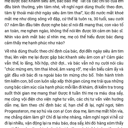
mẹ được bác Khanh siêu âm, bác bảo mẹ “Tất cả các chỉ số của em
đều bình thường, yên tâm nhé, về nghỉ ngơi dùng thuốc theo đơn,
tâm lý thoải mái chờ ngày siêu âm tim thai”, lúc đó nước mắt khoé
mắt mẹ như dòng sông vỡ đập, cứ thế là tuôn ra, 30 tuổi, sau cưới
07 năm lần đầu tiên được nghe bác sĩ nói đã mang thai, con vào tổ
an toàn, mẹ nghẹn ngào, không thể nói lên được lời cảm ơn bác sĩ.
Nhìn vào ánh mắt bác sĩ nhìn mẹ, mẹ có thể hiểu được bác đang
cảm thấy mẹ hạnh phúc như nào?
Về nhà dùng thuốc theo chỉ định của bác, đợi đến ngày siêu âm tim
thai, lên viện mẹ lại được gặp bác Khanh siêu âm con ạ? Cảm giác
vẫn thế, lo lắng, hồi hộp, chờ đợi… và bác vẫn nở nụ cười nói câu
“chúc mừng em, tim thai khoẻ, âm vang rõ”, mẹ vẫn biểu cảm ấy và
gật đầu với bác đi ra ngoài báo tin mừng cho bố. Trên hành trình
tìm kiếm con, bố con luôn sắp xếp thời gian cùng mẹ trải qua những
cung bậc cảm xúc của hạnh phúc mỗi lần đi khám, đi kiểm tra trong
suốt thời gian mẹ mang thai! Được 8 tuần thì mẹ ra máu doạ sẩy,
mẹ cũng vội điện cho viện nghe tư vấn, các chị tư vấn viên hướng
dẫn mẹ, làm theo chỉ định bác sĩ, hạn chế đi lại, nghỉ ngơi, tiêm
Progessteron, mẹ sợ hú vía con ạ! Con doạ mẹ, làm mẹ mất hồn vía,
mẹ chẳng dám làm gì? Chỉ đi lại nhẹ nhàng, nằm nghỉ ngơi vì hễ cứ
đi lại nhiều, vận động lại ra máu báo, doạ sẩy, khi đó hàng xóm thấy