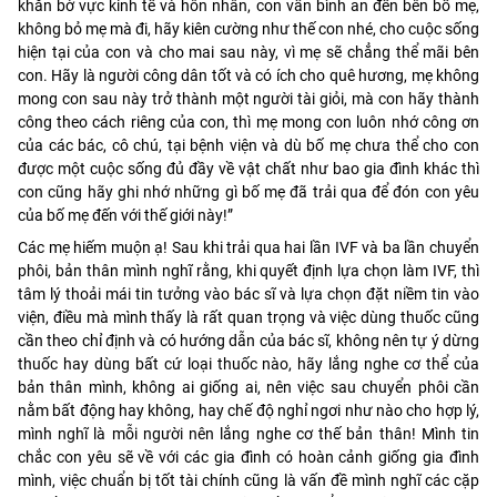
khăn bờ vực kinh tế và hôn nhân, con vẫn bình an đến bên bố mẹ,
không bỏ mẹ mà đi, hãy kiên cường như thế con nhé, cho cuộc sống
hiện tại của con và cho mai sau này, vì mẹ sẽ chẳng thể mãi bên
con. Hãy là người công dân tốt và có ích cho quê hương, mẹ không
mong con sau này trở thành một người tài giỏi, mà con hãy thành
công theo cách riêng của con, thì mẹ mong con luôn nhớ công ơn
của các bác, cô chú, tại bệnh viện và dù bố mẹ chưa thể cho con
được một cuộc sống đủ đầy về vật chất như bao gia đình khác thì
con cũng hãy ghi nhớ những gì bố mẹ đã trải qua để đón con yêu
của bố mẹ đến với thế giới này!”
Các mẹ hiếm muộn ạ! Sau khi trải qua hai lần IVF và ba lần chuyển
phôi, bản thân mình nghĩ rằng, khi quyết định lựa chọn làm IVF, thì
tâm lý thoải mái tin tưởng vào bác sĩ và lựa chọn đặt niềm tin vào
viện, điều mà mình thấy là rất quan trọng và việc dùng thuốc cũng
cần theo chỉ định và có hướng dẫn của bác sĩ, không nên tự ý dừng
thuốc hay dùng bất cứ loại thuốc nào, hãy lắng nghe cơ thể của
bản thân mình, không ai giống ai, nên việc sau chuyển phôi cần
nằm bất động hay không, hay chế độ nghỉ ngơi như nào cho hợp lý,
mình nghĩ là mỗi người nên lắng nghe cơ thế bản thân! Mình tin
chắc con yêu sẽ về với các gia đình có hoàn cảnh giống gia đình
mình, việc chuẩn bị tốt tài chính cũng là vấn đề mình nghĩ các cặp