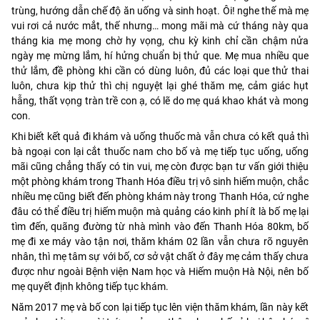
trùng, hướng dẫn chế độ ăn uống và sinh hoạt. Ôi! nghe thế mà mẹ
vui rơi cả nước mắt, thế nhưng… mong mãi mà cứ tháng này qua
tháng kia mẹ mong chờ hy vọng, chu kỳ kinh chỉ cần chậm nửa
ngày mẹ mừng lắm, hí hửng chuẩn bị thử que. Mẹ mua nhiều que
thử lắm, đề phòng khi cần có dùng luôn, đủ các loại que thử thai
luôn, chưa kịp thử thì chị nguyệt lại ghé thăm mẹ, cảm giác hụt
hẫng, thất vọng tràn trề con ạ, có lẽ do mẹ quá khao khát và mong
con.
Khi biết kết quả đi khám và uống thuốc mà vẫn chưa có kết quả thì
bà ngoại con lại cắt thuốc nam cho bố và mẹ tiếp tục uống, uống
mãi cũng chẳng thấy có tin vui, mẹ còn được bạn tư vấn giới thiệu
một phòng khám trong Thanh Hóa điều trị vô sinh hiếm muộn, chắc
nhiều mẹ cũng biết đến phòng khám này trong Thanh Hóa, cứ nghe
đâu có thể điều trị hiếm muộn mà quảng cáo kinh phí ít là bố mẹ lại
tìm đến, quãng đường từ nhà mình vào đến Thanh Hóa 80km, bố
mẹ đi xe máy vào tận nơi, thăm khám 02 lần vẫn chưa rõ nguyên
nhân, thì mẹ tâm sự với bố, cơ sở vật chất ở đây mẹ cảm thấy chưa
được như ngoài Bệnh viện Nam học và Hiếm muộn Hà Nội, nên bố
mẹ quyết định không tiếp tục khám.
Năm 2017 mẹ và bố con lại tiếp tục lên viện thăm khám, lần này kết