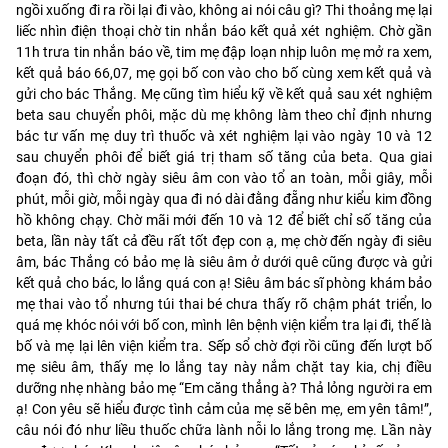
ngồi xuống đi ra rồi lại đi vào, không ai nói câu gì? Thi thoảng mẹ lại
liếc nhìn điện thoại chờ tin nhắn báo kết quả xét nghiệm. Chờ gần
11h trưa tin nhắn báo về, tim mẹ đập loạn nhịp luôn mẹ mở ra xem,
kết quả báo 66,07, mẹ gọi bố con vào cho bố cùng xem kết quả và
gửi cho bác Thắng. Mẹ cũng tìm hiểu kỹ về kết quả sau xét nghiệm
beta sau chuyển phôi, mặc dù mẹ không làm theo chỉ định nhưng
bác tư vấn mẹ duy trì thuốc và xét nghiệm lại vào ngày 10 và 12
sau chuyển phôi để biết giá trị tham số tăng của beta. Qua giai
đoạn đó, thì chờ ngày siêu âm con vào tổ an toàn, mỗi giây, mỗi
phút, mỗi giờ, mỗi ngày qua đi nó dài đằng đẵng như kiểu kim đồng
hồ không chạy. Chờ mãi mới đến 10 và 12 để biết chỉ số tăng của
beta, lần này tất cả đều rất tốt đẹp con ạ, mẹ chờ đến ngày đi siêu
âm, bác Thắng có bảo mẹ là siêu âm ở dưới quê cũng được và gửi
kết quả cho bác, lo lắng quá con ạ! Siêu âm bác sĩ phòng khám bảo
mẹ thai vào tổ nhưng túi thai bé chưa thấy rõ chậm phát triển, lo
quá mẹ khóc nói với bố con, mình lên bệnh viện kiểm tra lại đi, thế là
bố và mẹ lại lên viện kiểm tra. Sếp sổ chờ đợi rồi cũng đến lượt bố
mẹ siêu âm, thấy mẹ lo lắng tay này nắm chặt tay kia, chị điều
dưỡng nhẹ nhàng bảo mẹ “Em căng thẳng à? Thả lỏng người ra em
ạ! Con yêu sẽ hiểu được tình cảm của mẹ sẽ bên mẹ, em yên tâm!”,
câu nói đó như liều thuốc chữa lành nỗi lo lắng trong mẹ. Lần này