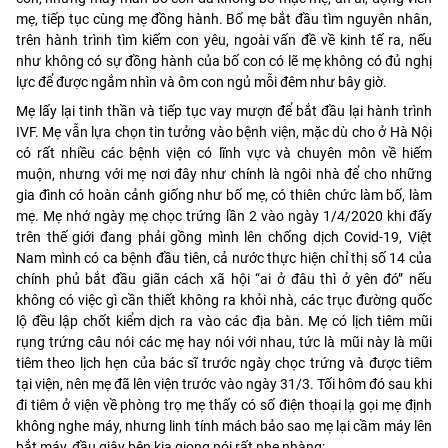
mẹ, tiếp tục cùng mẹ đồng hành. Bố mẹ bắt đầu tìm nguyên nhân,
trên hành trình tìm kiếm con yêu, ngoài vấn đề về kinh tế ra, nếu
như không có sự đồng hành của bố con có lẽ mẹ không có đủ nghị
lực để được ngắm nhìn và ôm con ngủ mỗi đêm như bây giờ.
Mẹ lấy lại tinh thần và tiếp tục vay mượn để bắt đầu lại hành trình
IVF. Mẹ vẫn lựa chọn tin tưởng vào bệnh viện, mặc dù cho ở Hà Nội
có rất nhiều các bệnh viện có lĩnh vực và chuyên môn về hiếm
muộn, nhưng với mẹ nơi đây như chính là ngôi nhà để cho những
gia đình có hoàn cảnh giống như bố mẹ, có thiên chức làm bố, làm
mẹ. Mẹ nhớ ngày mẹ chọc trứng lần 2 vào ngày 1/4/2020 khi đấy
trên thế giới đang phải gồng mình lên chống dịch Covid-19, Việt
Nam mình có ca bệnh đầu tiên, cả nước thực hiện chỉ thị số 14 của
chính phủ bắt đầu giãn cách xã hội “ai ở đâu thì ở yên đó” nếu
không có việc gì cần thiết không ra khỏi nhà, các trục đường quốc
lộ đều lập chốt kiểm dịch ra vào các địa bàn. Mẹ có lịch tiêm mũi
rụng trứng câu nói các mẹ hay nói với nhau, tức là mũi này là mũi
tiêm theo lịch hẹn của bác sĩ trước ngày chọc trứng và được tiêm
tại viện, nên mẹ đã lên viện trước vào ngày 31/3. Tối hôm đó sau khi
đi tiêm ở viện về phòng trọ mẹ thấy có số điện thoại lạ gọi mẹ định
không nghe máy, nhưng linh tính mách bảo sao mẹ lại cầm máy lên
bắt máy, đầu giây bên kia giọng nói rất nhẹ nhàng: