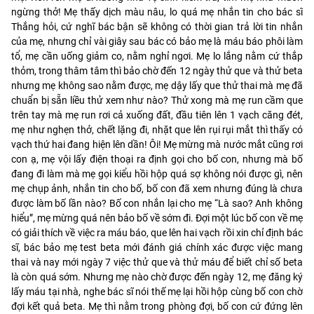
ngừng thở! Mẹ thấy dịch màu nâu, lo quá mẹ nhắn tin cho bác sĩ
Thắng hỏi, cứ nghĩ bác bận sẽ không có thời gian trả lời tin nhắn
của mẹ, nhưng chỉ vài giây sau bác có bảo mẹ là máu báo phôi làm
tổ, mẹ cần uống giảm co, nằm nghỉ ngơi. Mẹ lo lắng nằm cứ thắp
thỏm, trong thâm tâm thì bảo chờ đến 12 ngày thử que và thử beta
nhưng mẹ không sao nằm được, mẹ dậy lấy que thử thai mà mẹ đã
chuẩn bị sẵn liều thử xem như nào? Thử xong mà mẹ run cầm que
trên tay mà mẹ run rơi cả xuống đất, đầu tiên lên 1 vạch căng đét,
mẹ như nghẹn thở, chết lặng đi, nhặt que lên rụi rụi mắt thì thấy có
vạch thứ hai đang hiện lên dần! Ôi! Mẹ mừng mà nước mắt cũng rơi
con ạ, mẹ vội lấy điện thoại ra định gọi cho bố con, nhưng mà bố
đang đi làm mà mẹ gọi kiểu hồi hộp quá sợ không nói được gì, nên
mẹ chụp ảnh, nhắn tin cho bố, bố con đã xem nhưng đúng là chưa
được làm bố lần nào? Bố con nhắn lại cho mẹ “Là sao? Anh không
hiểu”, mẹ mừng quá nên bảo bố về sớm đi. Đợi một lúc bố con về mẹ
có giải thích về việc ra máu báo, que lên hai vạch rồi xin chỉ định bác
sĩ, bác bảo mẹ test beta mới đánh giá chính xác được việc mang
thai và nay mới ngày 7 việc thử que và thử máu để biết chỉ số beta
là còn quá sớm. Nhưng mẹ nào chờ được đến ngày 12, mẹ đăng ký
lấy máu tại nhà, nghe bác sĩ nói thế mẹ lại hồi hộp cùng bố con chờ
đợi kết quả beta. Mẹ thì nằm trong phòng đợi, bố con cứ đứng lên