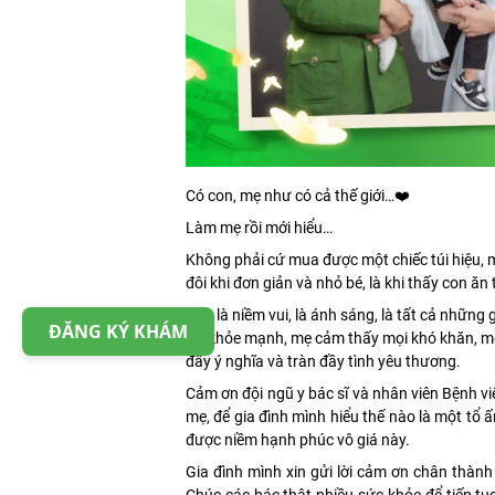
Có con, mẹ như có cả thế giới…❤️
Làm mẹ rồi mới hiểu…
Không phải cứ mua được một chiếc túi hiệu, m
đôi khi đơn giản và nhỏ bé, là khi thấy con ă
Con là niềm vui, là ánh sáng, là tất cả những 
ĐĂNG KÝ KHÁM
vẻ, khỏe mạnh, mẹ cảm thấy mọi khó khăn, mệ
đầy ý nghĩa và tràn đầy tình yêu thương.
Cảm ơn đội ngũ y bác sĩ và nhân viên Bệnh 
mẹ, để gia đình mình hiểu thế nào là một tổ
được niềm hạnh phúc vô giá này.
Gia đình mình xin gửi lời cảm ơn chân thành
Chúc các bác thật nhiều sức khỏe để tiếp tụ