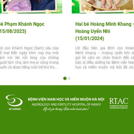
Bé Phạm Khánh Ngọc
Hai bé Hoàng Minh Khang 
15/08/2023)
Hoàng Uyển Nhi
(15/01/2024)
ửi con Khánh Ngọc (Sam) yêu của
Lời đầu tiên, gia đình con Hoà
ố mẹ! Đến ngày hôm nay mẹ mới
Minh Khang – Hoàng Uyển Nhi x
ám nói lên nỗi lòng của những
gửi lời cảm ơn chân thành đến c
gười làm cha, làm mẹ ai cũng mong
bác sĩ, điều dưỡng tại Bệnh viện N
uốn có được tiếng cười trẻ thơ trong
học và Hiếm muộn Hà Nội đã ư
ia đình....
mầm...