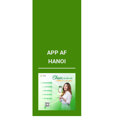
APP AF
HANOI