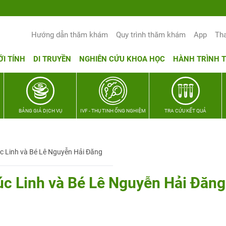
Hướng dẫn thăm khám
Quy trình thăm khám
App
Th
ỚI TÍNH
DI TRUYỀN
NGHIÊN CỨU KHOA HỌC
HÀNH TRÌNH 
BẢNG GIÁ DỊCH VỤ
IVF - THỤ TINH ỐNG NGHIỆM
TRA CỨU KẾT QUẢ
c Linh và Bé Lê Nguyễn Hải Đăng
úc Linh và Bé Lê Nguyễn Hải Đăng