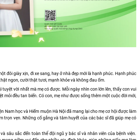
ột đôi giày xịn, đi xe sang, hay ở nhà đẹp mới là hạnh phúc. Hạnh phúc
n thật ngon, cười thật tươi, mạnh khỏe và không đau ốm.
gì tuyệt vời nhất mà mẹ có được. Mỗi ngày nhìn con lớn lên, thấy con vui
t mỏi đều tan biến. Có con, mẹ như được sống thêm một cuộc đời mới,
viện Nam học và Hiếm muộn Hà Nội đã mang lại cho mẹ cơ hội được làm
 ấm trọn vẹn. Những cố gắng và tâm huyết của các bác sĩ đã giúp mẹ có
 và sâu sắc đến toàn thể đội ngũ y bác sĩ và nhân viên của bệnh viện.
c mang niềm vui đến cho nhiều gia đình khác, giúp những giấc mơ làm