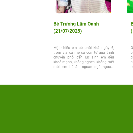
Bé Trương Lâm Oanh
(21/07/2023)
(
Một chiếc em bé phôi khá ngày 6,
G
trộm vía cả mẹ cả con từ quá trình
b
chuyển phôi đến lúc sinh em đều
d
khoẻ mạnh, không nghén, không mệt
n
mỏi, em bé ăn ngoan ngủ ngoan.
m
Nhả vía cho các...
g