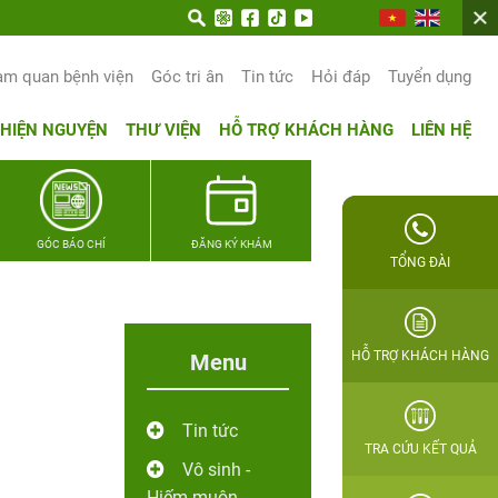
am quan bệnh viện
Góc tri ân
Tin tức
Hỏi đáp
Tuyển dụng
THIỆN NGUYỆN
THƯ VIỆN
HỖ TRỢ KHÁCH HÀNG
LIÊN HỆ
GÓC BÁO CHÍ
ĐĂNG KÝ KHÁM
TỔNG ĐÀI
HỖ TRỢ KHÁCH HÀNG
Menu
Tin tức
TRA CỨU KẾT QUẢ
Vô sinh -
Hiếm muộn