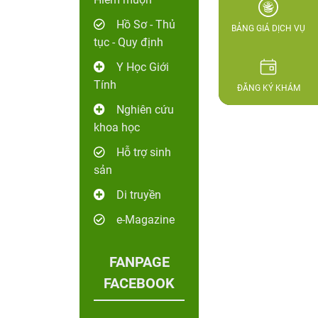
Hồ Sơ - Thủ
BẢNG GIÁ DỊCH VỤ
tục - Quy định
Y Học Giới
Tính
ĐĂNG KÝ KHÁM
Nghiên cứu
khoa học
Hỗ trợ sinh
sản
Di truyền
e-Magazine
FANPAGE
FACEBOOK