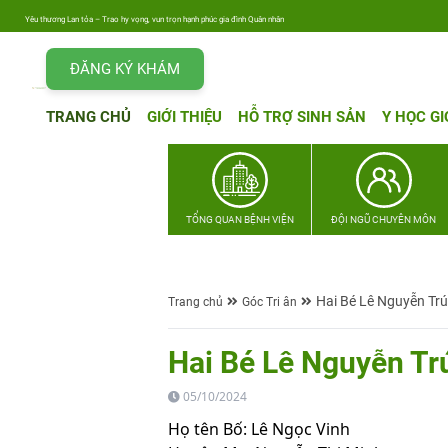
Yêu thương Lan tỏa – Trao hy vọng, vun trọn hạnh phúc gia đình Quân nhân
ĐĂNG KÝ KHÁM
TRANG CHỦ
GIỚI THIỆU
HỖ TRỢ SINH SẢN
Y HỌC GI
TỔNG QUAN BỆNH VIỆN
ĐỘI NGŨ CHUYÊN MÔN
Hai Bé Lê Nguyễn Trú
Trang chủ
Góc Tri ân
Hai Bé Lê Nguyễn Tr
05/10/2024
Họ tên Bố: Lê Ngọc Vinh