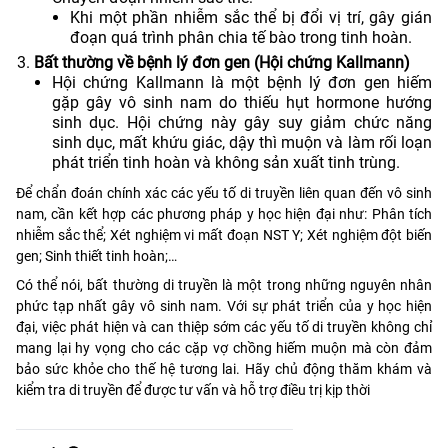
Khi một phần nhiễm sắc thể bị đổi vị trí, gây gián
đoạn quá trình phân chia tế bào trong tinh hoàn.
Bất thường về bệnh lý đơn gen (Hội chứng Kallmann)
Hội chứng Kallmann là một bệnh lý đơn gen hiếm
gặp gây vô sinh nam do thiếu hụt hormone hướng
sinh dục. Hội chứng này gây suy giảm chức năng
sinh dục, mất khứu giác, dậy thì muộn và làm rối loạn
phát triển tinh hoàn và không sản xuất tinh trùng.
Để chẩn đoán chính xác các yếu tố di truyền liên quan đến vô sinh
nam, cần kết hợp các phương pháp y học hiện đại như: Phân tích
nhiễm sắc thể; Xét nghiệm vi mất đoạn NST Y; Xét nghiệm đột biến
gen; Sinh thiết tinh hoàn;…
Có thể nói, bất thường di truyền là một trong những nguyên nhân
phức tạp nhất gây vô sinh nam. Với sự phát triển của y học hiện
đại, việc phát hiện và can thiệp sớm các yếu tố di truyền không chỉ
mang lại hy vọng cho các cặp vợ chồng hiếm muộn mà còn đảm
bảo sức khỏe cho thế hệ tương lai. Hãy chủ động thăm khám và
kiểm tra di truyền để được tư vấn và hỗ trợ điều trị kịp thời