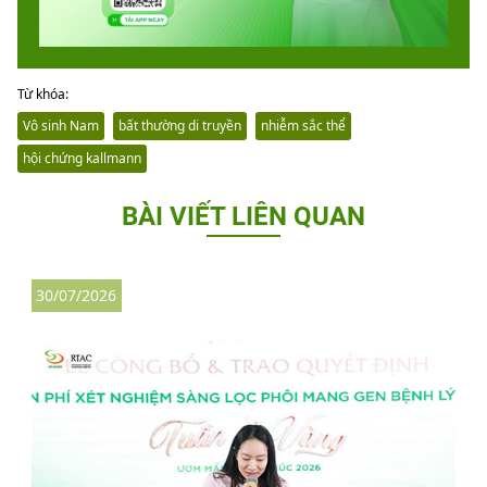
Từ khóa:
Vô sinh Nam
bất thường di truyền
nhiễm sắc thể
hội chứng kallmann
BÀI VIẾT LIÊN QUAN
30/07/2026
3