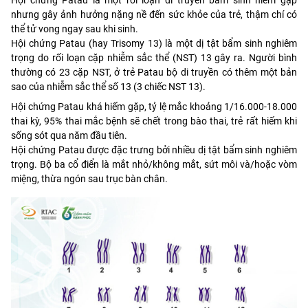
nhưng gây ảnh hưởng nặng nề đến sức khỏe của trẻ, thậm chí có
thể tử vong ngay sau khi sinh.
Hội chứng Patau (hay Trisomy 13) là một dị tật bẩm sinh nghiêm
trọng do rối loạn cặp nhiễm sắc thể (NST) 13 gây ra. Người bình
thường có 23 cặp NST, ở trẻ Patau bộ di truyền có thêm một bản
sao của nhiễm sắc thể số 13 (3 chiếc NST 13).
Hội chứng Patau khá hiếm gặp, tỷ lệ mắc khoảng 1/16.000-18.000
thai kỳ, 95% thai mắc bệnh sẽ chết trong bào thai, trẻ rất hiếm khi
sống sót qua năm đầu tiên.
Hội chứng Patau được đặc trưng bởi nhiều dị tật bẩm sinh nghiêm
trọng. Bộ ba cổ điển là mắt nhỏ/không mắt, sứt môi và/hoặc vòm
miệng, thừa ngón sau trục bàn chân.