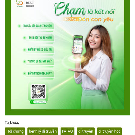
Từ khóa:
Hội chứng
bệnh lý di truyền
PATAU
di truyền
di truyền học