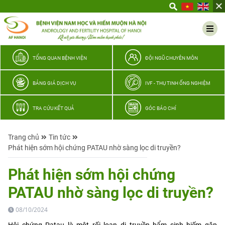
Yêu
thương
Lan
tỏa
–
TỔNG QUAN BỆNH VIỆN
ĐỘI NGŨ CHUYÊN MÔN
Trao
hy
BẢNG GIÁ DỊCH VỤ
IVF - THỤ TINH ỐNG NGHIỆM
vọng,
vun
TRA CỨU KẾT QUẢ
GÓC BÁO CHÍ
trọn
hạnh
Trang chủ
Tin tức
phúc
Phát hiện sớm hội chứng PATAU nhờ sàng lọc di truyền?
gia
đình
Phát hiện sớm hội chứng
Quân
PATAU nhờ sàng lọc di truyền?
nhân
08/10/2024
Hội chứng Patau là một rối loạn di truyền bẩm sinh hiếm gặp