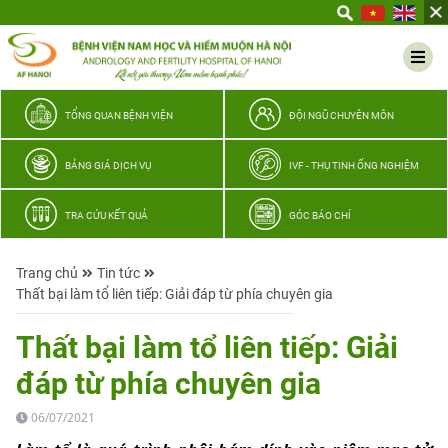
Yêu
thương
Lan
tỏa
–
TỔNG QUAN BỆNH VIỆN
ĐỘI NGŨ CHUYÊN MÔN
Trao
hy
BẢNG GIÁ DỊCH VỤ
IVF - THỤ TINH ỐNG NGHIỆM
vọng,
vun
TRA CỨU KẾT QUẢ
GÓC BÁO CHÍ
trọn
hạnh
Trang chủ
Tin tức
phúc
Thất bại làm tổ liên tiếp: Giải đáp từ phía chuyên gia
gia
đình
Thất bại làm tổ liên tiếp: Giải
Quân
đáp từ phía chuyên gia
nhân
06/07/2021