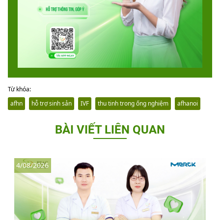
Từ khóa:
afhn
hỗ trợ sinh sản
IVF
thu tinh trong ống nghiệm
afhanoi
BÀI VIẾT LIÊN QUAN
4/08/2026
3