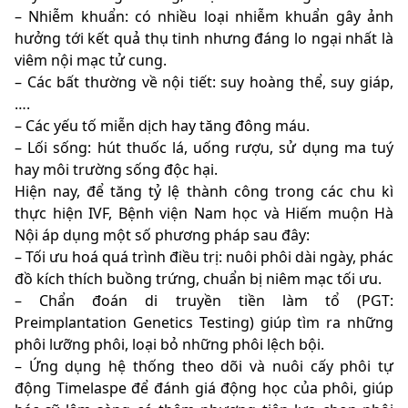
– Nhiễm khuẩn: có nhiều loại nhiễm khuẩn gây ảnh
hưởng tới kết quả thụ tinh nhưng đáng lo ngại nhất là
viêm nội mạc tử cung.
– Các bất thường về nội tiết: suy hoàng thể, suy giáp,
….
– Các yếu tố miễn dịch hay tăng đông máu.
– Lối sống: hút thuốc lá, uống rượu, sử dụng ma tuý
hay môi trường sống độc hại.
Hiện nay, để tăng tỷ lệ thành công trong các chu kì
thực hiện IVF, Bệnh viện Nam học và Hiếm muộn Hà
Nội áp dụng một số phương pháp sau đây:
– Tối ưu hoá quá trình điều trị: nuôi phôi dài ngày, phác
đồ kích thích buồng trứng, chuẩn bị niêm mạc tối ưu.
– Chẩn đoán di truyền tiền làm tổ (PGT:
Preimplantation Genetics Testing) giúp tìm ra những
phôi lưỡng phôi, loại bỏ những phôi lệch bội.
– Ứng dụng hệ thống theo dõi và nuôi cấy phôi tự
động Timelaspe để đánh giá động học của phôi, giúp