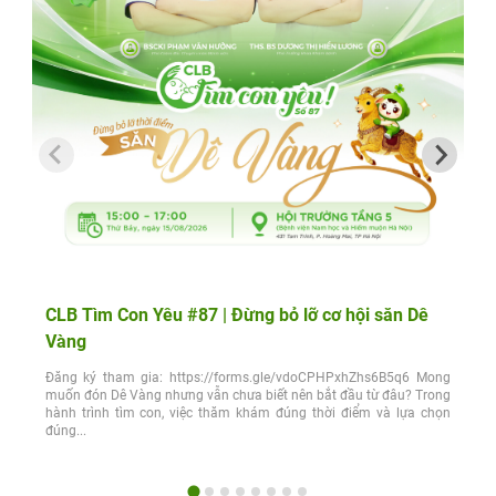
CLB Tìm Con Yêu #87 | Đừng bỏ lỡ cơ hội săn Dê
Vàng
Đăng ký tham gia: https://forms.gle/vdoCPHPxhZhs6B5q6 Mong
muốn đón Dê Vàng nhưng vẫn chưa biết nên bắt đầu từ đâu? Trong
hành trình tìm con, việc thăm khám đúng thời điểm và lựa chọn
đúng...