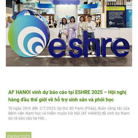
AF HANOI vinh dự báo cáo tại ESHRE 2025 – Hội nghị
hàng đầu thế giới về hỗ trợ sinh sản và phôi học
Từ ngày 29/6 đến 2/7/2025, tại thủ đô Paris (Pháp), đoàn công tác của
Bệnh viện Nam học và Hiếm muộn Hà Nội (AF HANOI) đã vinh dự tham
dự và báo cáo tại Hội...
09/04/2025