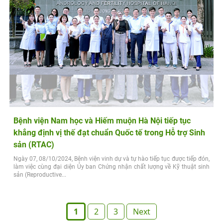
Bệnh viện Nam học và Hiếm muộn Hà Nội tiếp tục
khẳng định vị thế đạt chuẩn Quốc tế trong Hỗ trợ Sinh
sản (RTAC)
Ngày 07, 08/10/2024, Bệnh viện vinh dự và tự hào tiếp tục được tiếp đón,
làm việc cùng đại diện Ủy ban Chứng nhận chất lượng về Kỹ thuật sinh
sản (Reproductive...
Posts
1
2
3
Next
pagination