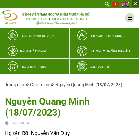
Yêu
thương
Lan
tỏa
–
TỔNG QUAN BỆNH VIỆN
ĐỘI NGŨ CHUYÊN MÔN
Trao
hy
BẢNG GIÁ DỊCH VỤ
IVF - THỤ TINH ỐNG NGHIỆM
vọng,
vun
TRA CỨU KẾT QUẢ
GÓC BÁO CHÍ
trọn
hạnh
Trang chủ
Góc Tri ân
Nguyễn Quang Minh (18/07/2023)
phúc
gia
Nguyễn Quang Minh
đình
(18/07/2023)
Quân
nhân
17/06/2024
Họ tên Bố: Nguyễn Văn Duy