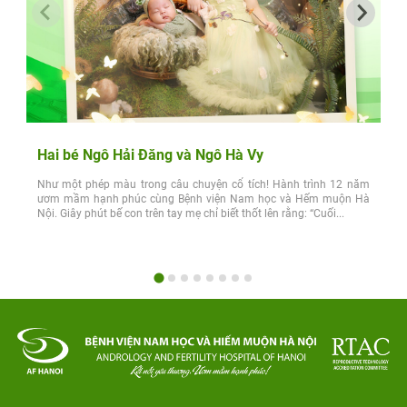
Hai bé Ngô Hải Đăng và Ngô Hà Vy
Như một phép màu trong câu chuyện cổ tích! Hành trình 12 năm
ươm mầm hạnh phúc cùng Bệnh viện Nam học và Hếm muộn Hà
Nội. Giây phút bế con trên tay mẹ chỉ biết thốt lên rằng: “Cuối...