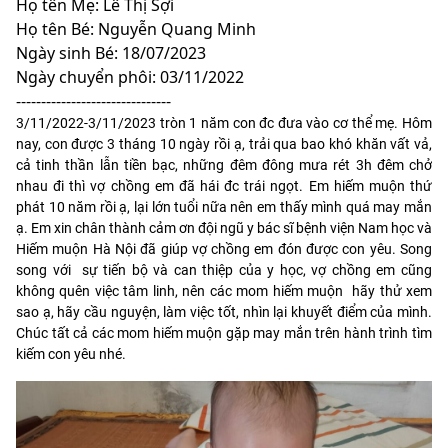
Họ tên Mẹ: Lê Thị Sợi
Họ tên Bé: Nguyễn Quang Minh
Ngày sinh Bé: 18/07/2023
Ngày chuyển phôi: 03/11/2022
-------------------------------
3/11/2022-3/11/2023 tròn 1 năm con đc đưa vào cơ thể mẹ. Hôm
nay, con được 3 tháng 10 ngày rồi ạ, trải qua bao khó khăn vất vả,
cả tinh thần lẫn tiền bạc, những đêm đông mưa rét 3h đêm chở
nhau đi thì vợ chồng em đã hái đc trái ngọt. Em hiếm muộn thứ
phát 10 năm rồi ạ, lại lớn tuổi nữa nên em thấy mình quá may mắn
ạ. Em xin chân thành cảm ơn đội ngũ y bác sĩ bệnh viện Nam học và
Hiếm muộn Hà Nội đã giúp vợ chồng em đón được con yêu. Song
song với sự tiến bộ và can thiệp của y học, vợ chồng em cũng
không quên việc tâm linh, nên các mom hiếm muộn hãy thử xem
sao ạ, hãy cầu nguyện, làm việc tốt, nhìn lại khuyết điểm của mình.
Chúc tất cả các mom hiếm muộn gặp may mắn trên hành trình tìm
kiếm con yêu nhé.