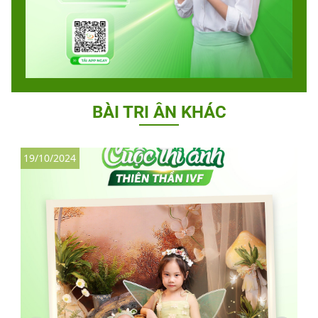
BÀI TRI ÂN KHÁC
19/10/2024
2