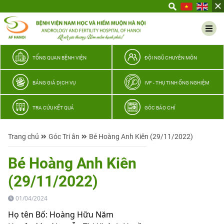
Yêu
thương
Lan
tỏa
–
TỔNG QUAN BỆNH VIỆN
ĐỘI NGŨ CHUYÊN MÔN
Trao
hy
BẢNG GIÁ DỊCH VỤ
IVF - THỤ TINH ỐNG NGHIỆM
vọng,
vun
TRA CỨU KẾT QUẢ
GÓC BÁO CHÍ
trọn
hạnh
Trang chủ
Góc Tri ân
Bé Hoàng Anh Kiên (29/11/2022)
phúc
gia
Bé Hoàng Anh Kiên
đình
(29/11/2022)
Quân
nhân
01/04/2024
Họ tên Bố: Hoàng Hữu Năm