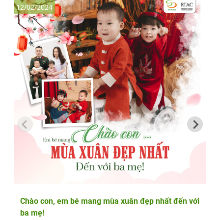
12/02/2024
2
Chào con, em bé mang mùa xuân đẹp nhất đến với
ba mẹ!