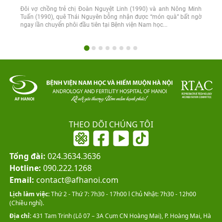
Đôi vợ chồng trẻ chị Đoàn Nguyệt Linh (1990) và anh Nông Minh
Tuấn (1990), quê Thái Nguyên bỗng nhận được “món quà” bất ngờ
ngay lần chuyển phôi đầu tiên tại Bệnh viện Nam học...
THEO DÕI CHÚNG TÔI
Tổng đài:
024.3634.3636
Hotline:
090.222.1268
Email:
contact@afhanoi.com
Lịch làm việc:
Thứ 2 - Thứ 7: 7h30 - 17h00 l Chủ Nhật: 7h30 - 12h00
(Chiều nghỉ).
Địa chỉ:
431 Tam Trinh (Lô 07 – 3A Cụm CN Hoàng Mai), P. Hoàng Mai, Hà