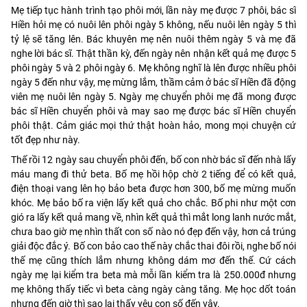
Mẹ tiếp tục hành trình tạo phôi mới, lần này mẹ được 7 phôi, bác sĩ
Hiền hỏi mẹ có nuôi lên phôi ngày 5 không, nếu nuôi lên ngày 5 thì
tỷ lệ sẽ tăng lên. Bác khuyên mẹ nên nuôi thêm ngày 5 và mẹ đã
nghe lời bác sĩ. Thật thần kỳ, đến ngày nên nhận kết quả mẹ được 5
phôi ngày 5 và 2 phôi ngày 6. Mẹ không nghĩ là lên được nhiều phôi
ngày 5 đến như vậy, mẹ mừng lắm, thầm cảm ở bác sĩ Hiền đã động
viên mẹ nuôi lên ngày 5. Ngày mẹ chuyển phôi mẹ đã mong được
bác sĩ Hiền chuyển phôi và may sao mẹ được bác sĩ Hiền chuyển
phôi thật. Cảm giác mọi thứ thật hoàn hảo, mong mọi chuyện cứ
tốt đẹp như này.
Thế rồi 12 ngày sau chuyển phôi đến, bố con nhờ bác sĩ đến nhà lấy
máu mang đi thử beta. Bố mẹ hồi hộp chờ 2 tiếng để có kết quả,
điện thoại vang lên họ bảo beta được hơn 300, bố mẹ mừng muốn
khóc. Mẹ bảo bố ra viện lấy kết quả cho chắc. Bố phi như một cơn
gió ra lấy kết quả mang về, nhìn kết quả thì mắt long lanh nước mắt,
chưa bao giờ mẹ nhìn thất con số nào nó đẹp đến vậy, hơn cả trúng
giải độc đắc ý. Bố con bảo cao thế này chắc thai đôi rồi, nghe bố nói
thế mẹ cũng thích lắm nhưng không dám mơ đến thế. Cứ cách
ngày mẹ lại kiểm tra beta mà mỗi lần kiểm tra là 250.000đ nhưng
mẹ không thấy tiếc vì beta càng ngày càng tăng. Mẹ học dốt toán
nhưng đến giờ thì sao lại thấy yêu con số đến vậy.