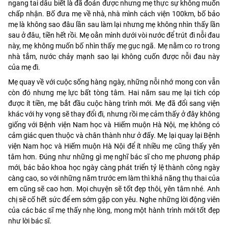
ngang tai dẫu biết là đã đoán được nhưng mẹ thực sự không muốn
chấp nhận. Bố đưa mẹ về nhà, nhà mình cách viện 100km, bố bảo
mẹ là không sao đâu lần sau làm lại nhưng mẹ không nhìn thấy lần
sau ở đâu, tiền hết rồi. Mẹ oằn mình dưới vòi nước để trút đi nỗi đau
này, mẹ không muốn bố nhìn thấy mẹ gục ngã. Mẹ nằm co ro trong
nhà tắm, nước chảy mạnh sao lại không cuốn được nỗi đau này
của mẹ đi.
Mẹ quay về với cuộc sống hàng ngày, những nỗi nhớ mong con vẫn
còn đó nhưng mẹ lực bất tòng tâm. Hai năm sau mẹ lại tích cóp
được ít tiền, mẹ bắt đầu cuộc hàng trình mới. Mẹ đã đổi sang viện
khác với hy vọng sẽ thay đổi đi, nhưng rồi mẹ cảm thấy ở đây không
giống với Bệnh viện Nam học và Hiếm muộn Hà Nội, mẹ không có
cảm giác quen thuộc và chân thành như ở đấy. Mẹ lại quay lại Bệnh
viện Nam học và Hiếm muộn Hà Nội để ít nhiều mẹ cũng thấy yên
tâm hơn. Đúng như những gì mẹ nghĩ bác sĩ cho mẹ phương pháp
mới, bác bảo khoa học ngày càng phát triển tỷ lệ thành công ngày
càng cao, so với những năm trước em làm thì khả năng thụ thai của
em cũng sẽ cao hơn. Mọi chuyện sẽ tốt đẹp thôi, yên tâm nhé. Anh
chị sẽ cố hết sức để em sớm gặp con yêu. Nghe những lời động viên
của các bác sĩ mẹ thấy nhẹ lòng, mong một hành trình mới tốt đẹp
như lời bác sĩ.