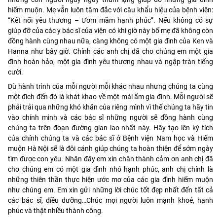
hiếm muộn. Mẹ vẫn luôn tâm đắc với câu khẩu hiệu của bệnh viện:
“Kết nối yêu thương – Ươm mầm hạnh phúc”. Nếu không có sự
giúp đỡ của các y bác sĩ của viện có khi giờ này bố mẹ đã không còn
đồng hành cùng nhau nữa, càng không có một gia đình của Ken và
Hanna như bây giờ. Chính các anh chị đã cho chúng em một gia
đình hoàn hảo, một gia đình yêu thương nhau và ngập tràn tiếng
cười.
Dù hành trình của mỗi người mỗi khác nhau nhưng chúng ta cùng
một đích đến đó là khát khao về một mái ấm gia đình. Mỗi người sẽ
phải trải qua những khó khăn của riêng mình vì thế chúng ta hãy tin
vào chính mình và các bác sĩ những người sẽ đồng hành cùng
chúng ta trên đoạn đường gian lao nhất này. Hãy tạo lên kỳ tích
của chính chúng ta và các bác sĩ ở Bệnh viện Nam học và Hiếm
muộn Hà Nội sẽ là đôi cánh giúp chúng ta hoàn thiện để sớm ngày
tìm được con yêu. Nhân đây em xin chân thành cảm ơn anh chị đã
cho chúng em có một gia đình nhỏ hạnh phúc, anh chị chính là
những thiên thần thực hiện ước mơ của các gia đình hiếm muộn
như chúng em. Em xin gửi những lời chúc tốt đẹp nhất đến tất cả
các bác sĩ, điều dưỡng…Chúc mọi người luôn mạnh khoẻ, hạnh
phúc và thật nhiều thành công.