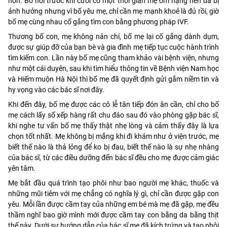
hôn. Bố nói trước khi cưới có một thời gian mẹ ốm nặng nên đã bị
ảnh hưởng nhưng vì bố yêu mẹ, chỉ cần mẹ mạnh khoẻ là đủ rồi, giờ
bố mẹ cùng nhau cố gắng tìm con bằng phương pháp IVF.
Thương bố con, mẹ không nản chí, bố mẹ lại cố gắng dành dụm,
được sự giúp đỡ của bạn bè và gia đình mẹ tiếp tục cuộc hành trình
tìm kiếm con. Lần này bố mẹ cũng tham khảo vài bệnh viện, nhưng
như một cái duyên, sau khi tìm hiểu thông tin về Bệnh viện Nam học
và Hiếm muộn Hà Nội thì bố mẹ đã quyết định gửi gắm niềm tin và
hy vọng vào các bác sĩ nơi đây.
Khi đến đây, bố mẹ được các cô lễ tân tiếp đón ân cần, chỉ cho bố
mẹ cách lấy số xếp hàng rất chu đáo sau đó vào phòng gặp bác sĩ,
khi nghe tư vấn bố mẹ thấy thật nhẹ lòng và cảm thấy đây là lựa
chọn tốt nhất. Mẹ không bị mắng khi đi khám như ở viện trước, mẹ
biết thế nào là thả lỏng để ko bị đau, biết thế nào là sự nhẹ nhàng
của bác sĩ, từ các điều dưỡng đến bác sĩ đều cho mẹ được cảm giác
yên tâm.
Mẹ bắt đầu quá trình tạo phôi như bao người mẹ khác, thuốc và
những mũi tiêm với mẹ chẳng có nghĩa lý gì, chỉ cần được gặp con
yêu. Mỗi lần được cầm tay của những em bé mà mẹ đã gặp, mẹ đều
thầm nghĩ bao giờ mình mới được cầm tay con bằng da bằng thịt
thế này. Dưới sự hướng dẫn của bác sĩ mẹ đã kích trứng và tạo phôi