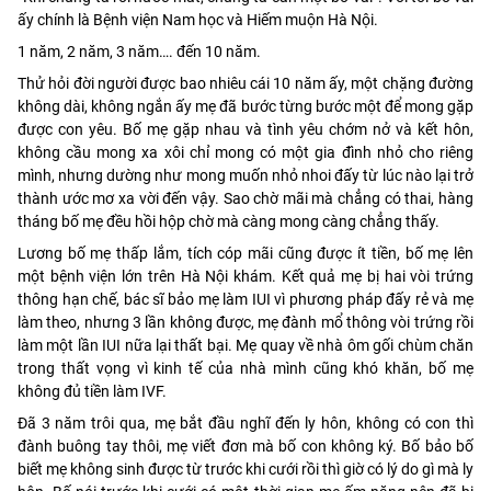
ấy chính là Bệnh viện Nam học và Hiếm muộn Hà Nội.
1 năm, 2 năm, 3 năm…. đến 10 năm.
Thử hỏi đời người được bao nhiêu cái 10 năm ấy, một chặng đường
không dài, không ngắn ấy mẹ đã bước từng bước một để mong gặp
được con yêu. Bố mẹ gặp nhau và tình yêu chớm nở và kết hôn,
không cầu mong xa xôi chỉ mong có một gia đình nhỏ cho riêng
mình, nhưng dường như mong muốn nhỏ nhoi đấy từ lúc nào lại trở
thành ước mơ xa vời đến vậy. Sao chờ mãi mà chẳng có thai, hàng
tháng bố mẹ đều hồi hộp chờ mà càng mong càng chẳng thấy.
Lương bố mẹ thấp lắm, tích cóp mãi cũng được ít tiền, bố mẹ lên
một bệnh viện lớn trên Hà Nội khám. Kết quả mẹ bị hai vòi trứng
thông hạn chế, bác sĩ bảo mẹ làm IUI vì phương pháp đấy rẻ và mẹ
làm theo, nhưng 3 lần không được, mẹ đành mổ thông vòi trứng rồi
làm một lần IUI nữa lại thất bại. Mẹ quay về nhà ôm gối chùm chăn
trong thất vọng vì kinh tế của nhà mình cũng khó khăn, bố mẹ
không đủ tiền làm IVF.
Đã 3 năm trôi qua, mẹ bắt đầu nghĩ đến ly hôn, không có con thì
đành buông tay thôi, mẹ viết đơn mà bố con không ký. Bố bảo bố
biết mẹ không sinh được từ trước khi cưới rồi thì giờ có lý do gì mà ly