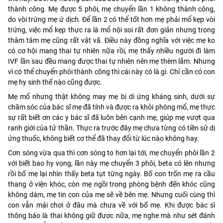
thành công. Mẹ được 5 phôi, mẹ chuyển lần 1 không thành công,
do vòi trứng mẹ ứ dịch. Để lần 2 có thể tốt hơn mẹ phải mổ kẹp vòi
trứng, việc mổ kẹp thực ra là mổ nội soi rất đơn giản nhưng trong
thâm tâm mẹ cũng rất vật vã. Điều này đồng nghĩa với việc mẹ ko
có cơ hội mang thai tự nhiên nữa rồi, mẹ thấy nhiều người đi làm
IVF lần sau đều mang được thai tự nhiên nên mẹ thèm lắm. Nhưng
vì có thể chuyển phôi thành công thì cái này có là gì. Chỉ cần có con
mẹ hy sinh thế nào cũng được.
Mẹ mổ nhưng thật không may mẹ bị di ứng kháng sinh, dưới sự
chăm sóc của bác sĩ mẹ đã tỉnh và được ra khỏi phòng mổ, mẹ thực
sự rất biết ơn các y bác sĩ đã luôn bên cạnh mẹ, giúp mẹ vượt qua
ranh giới của tử thần. Thực ra trước đây mẹ chưa từng có tiền sử dị
ứng thuốc, không biết cơ thể đã thay đổi từ lúc nào không hay.
Cơn sóng vừa qua thì cơn sóng to hơn lại tới, mẹ chuyển phôi lần 2
với biết bao hy vọng, lần này mẹ chuyển 3 phôi, beta có lên nhưng
rồi bố mẹ lại nhìn thấy beta tụt từng ngày. Bố con trốn mẹ ra cầu
thang ở viện khóc, còn mẹ ngồi trong phòng bệnh đến khóc cũng
không dám, mẹ tin con của mẹ sẽ về bên mẹ. Nhưng cuối cùng thì
con vẫn mải chơi ở đâu mà chưa về với bố mẹ. Khi được bác sĩ
thông báo là thai không giữ được nữa, mẹ nghe mà như sét đánh