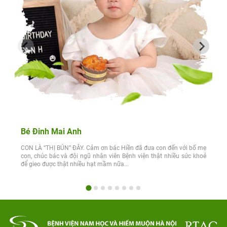
Bé Đinh Mai Anh
CON LÀ “THỊ BÚN” ĐÂY. Cảm ơn bác Hiền đã đưa con đến với bố mẹ
con, chúc bác và đội ngũ nhân viên Bệnh viện thật nhiều sức khoẻ
để gieo được thật nhiều hạt mầm nữa...