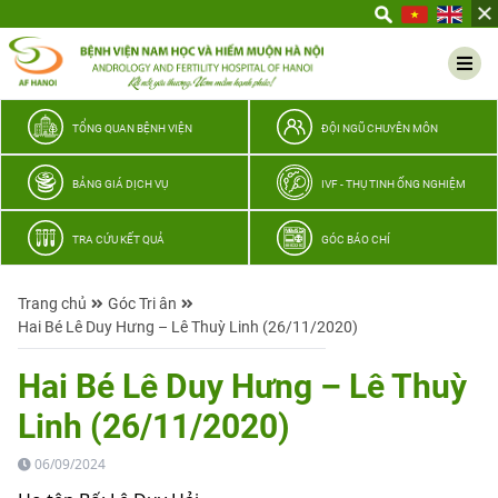
Yêu
thương
Lan
tỏa
–
TỔNG QUAN BỆNH VIỆN
ĐỘI NGŨ CHUYÊN MÔN
Trao
hy
BẢNG GIÁ DỊCH VỤ
IVF - THỤ TINH ỐNG NGHIỆM
vọng,
vun
TRA CỨU KẾT QUẢ
GÓC BÁO CHÍ
trọn
hạnh
Trang chủ
Góc Tri ân
phúc
Hai Bé Lê Duy Hưng – Lê Thuỳ Linh (26/11/2020)
gia
đình
Hai Bé Lê Duy Hưng – Lê Thuỳ
Quân
Linh (26/11/2020)
nhân
06/09/2024