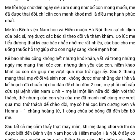
Mẹ hồi hộp chờ đến ngày siêu âm đúng như bố con mong muốn, mẹ
đã được thai đôi, chỉ cần con mạnh khoẻ mới là điều mẹ hạnh phúc
nhất.
Mẹ lên Bệnh viện Nam học và Hiếm muộn Hà Nội theo sự chỉ định
của bác sĩ, mẹ được các bác sĩ theo dõi và thăm khám. Có lúc mẹ
tiểu đường thai kỳ các bác nhắc nhở mẹ rất nhiều, các bác cho mẹ
uống thuốc hỗ trợ giúp cho con ngày càng khoẻ mạnh hơn.
Kể bao nhiêu cũng không hết những khó khăn, vất vả trong những
ngày mẹ mang thai các con, nhưng tình yêu các con, niềm khao
khát có con đã giúp mẹ vượt qua mọi trở ngại ấy. Sau 8 tháng
mang thai, mẹ vỡ ối và sinh non, không được như những dự tính và
kế hoạch đã chuẩn bị chu đáo để chào đón 2 con, mẹ phải mổ cấp
cứu tại Bệnh viện Nam Định – mẹ lại một lần nữa đối diện với thử
thách, thế nhưng các con yêu của mẹ đã mạnh mẽ cùng mẹ vượt
qua mọi thử thách để chào đời, mẹ có hai cục kim cương Ken và
Hanna – 1 chàng hoàng tử, 1 công chúa bé bỏng đã đến bên bố
mẹ.
Sau tất cả mẹ cảm thấy thật may mắn, khi mẹ đang chơi vơi thì đã
được biết đến Bệnh viện Nam học và Hiếm muộn Hà Nội, ở đây có
những con người ngày ngày thầm lặng giúp đỡ những gia đình