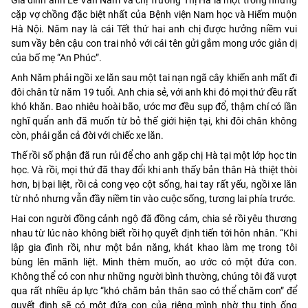
cặp vợ chồng đặc biệt nhất của Bệnh viện Nam học và Hiếm muộn
Hà Nội. Năm nay là cái Tết thứ hai anh chị được hưởng niềm vui
sum vầy bên cậu con trai nhỏ với cái tên gửi gắm mong ước giản dị
của bố mẹ “An Phúc”.
Anh Năm phải ngồi xe lăn sau một tai nạn ngã cây khiến anh mất đi
đôi chân từ năm 19 tuổi. Anh chia sẻ, với anh khi đó mọi thứ đều rất
khó khăn. Bao nhiêu hoài bão, ước mơ đều sụp đổ, thậm chí có lần
nghĩ quẩn anh đã muốn từ bỏ thế giới hiện tại, khi đôi chân không
còn, phải gắn cả đời với chiếc xe lăn.
Thế rồi số phận đã run rủi để cho anh gặp chị Hà tại một lớp học tin
học. Và rồi, mọi thứ đã thay đổi khi anh thấy bản thân Hà thiệt thòi
hơn, bị bại liệt, rồi cả cong vẹo cột sống, hai tay rất yếu, ngồi xe lăn
từ nhỏ nhưng vẫn đầy niềm tin vào cuộc sống, tương lai phía trước.
Hai con người đồng cảnh ngộ đã đồng cảm, chia sẻ rồi yêu thương
nhau từ lúc nào không biết rồi họ quyết định tiến tới hôn nhân. “Khi
lập gia đình rồi, như một bản năng, khát khao làm mẹ trong tôi
bùng lên mãnh liệt. Mình thèm muốn, ao ước có một đứa con.
Không thể có con như những người bình thường, chúng tôi đã vượt
qua rất nhiều áp lực “khó chăm bản thân sao có thể chăm con” để
quyết định sẽ có một đứa con của riêng mình nhờ thụ tinh ống