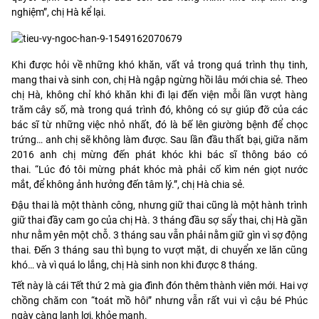
nghiệm”, chị Hà kể lại.
Khi được hỏi về những khó khăn, vất vả trong quá trình thụ tinh,
mang thai và sinh con, chị Hà ngập ngừng hồi lâu mới chia sẻ. Theo
chị Hà, không chỉ khó khăn khi đi lại đến viện mỗi lần vượt hàng
trăm cây số, mà trong quá trình đó, không có sự giúp đỡ của các
bác sĩ từ những việc nhỏ nhất, đó là bế lên giường bệnh để chọc
trứng… anh chị sẽ không làm được. Sau lần đầu thất bại, giữa năm
2016 anh chị mừng đến phát khóc khi bác sĩ thông báo có
thai. “Lúc đó tôi mừng phát khóc mà phải cố kìm nén giọt nước
mắt, để không ảnh hưởng đến tâm lý.”, chị Hà chia sẻ.
Đậu thai là một thành công, nhưng giữ thai cũng là một hành trình
giữ thai đầy cam go của chị Hà. 3 tháng đầu sợ sẩy thai, chị Hà gần
như nằm yên một chỗ. 3 tháng sau vẫn phải nằm giữ gìn vì sợ động
thai. Đến 3 tháng sau thì bụng to vượt mặt, di chuyển xe lăn cũng
khó… và vì quá lo lắng, chị Hà sinh non khi được 8 tháng.
Tết này là cái Tết thứ 2 mà gia đình đón thêm thành viên mới. Hai vợ
chồng chăm con “toát mồ hôi” nhưng vẫn rất vui vì cậu bé Phúc
ngày càng lanh lợi, khỏe mạnh.