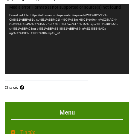
Video
Media error: Format(s) not supported or source(s) not found
Player
Download File: https://afhanoi.com/wp-content/uploads/2019/02/VTV1-
Chi%E1%BB%81u-cu%E1%BB%91i-n%C4%83m-H%C3%A0nh-tr%C3%ACnh-
t%C3%ACm-Ph%C3%BAc-c%E1%BB%A7a-c%E1%BA%B7p-v%E1%BB%A3-
ch%E1%BB%93ng-b%E1%BB%8B-li%E1%BB%87t-n%E1%BB%ADa-
ng%C6%B0%E1%BB%9Di.mp4?_=1
Chia sẻ:
Menu
Tin tức