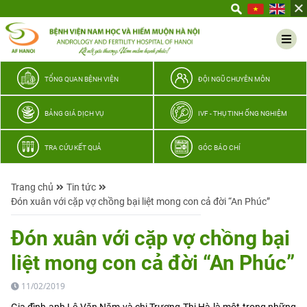
Yêu
thương
Lan
tỏa
–
TỔNG QUAN BỆNH VIỆN
ĐỘI NGŨ CHUYÊN MÔN
Trao
hy
BẢNG GIÁ DỊCH VỤ
IVF - THỤ TINH ỐNG NGHIỆM
vọng,
vun
TRA CỨU KẾT QUẢ
GÓC BÁO CHÍ
trọn
hạnh
Trang chủ
Tin tức
phúc
Đón xuân với cặp vợ chồng bại liệt mong con cả đời “An Phúc”
gia
đình
Đón xuân với cặp vợ chồng bại
Quân
liệt mong con cả đời “An Phúc”
nhân
11/02/2019
Gia đình anh Lê Văn Năm và chị Trương Thị Hà là một trong những