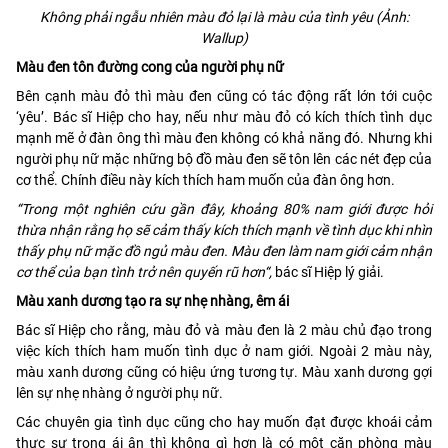
Không phải ngẫu nhiên màu đỏ lại là màu của tình yêu (Ảnh:
Wallup)
Màu đen tôn đường cong của người phụ nữ
Bên cạnh màu đỏ thì màu đen cũng có tác động rất lớn tới cuộc
‘yêu’. Bác sĩ Hiệp cho hay, nếu như màu đỏ có kích thích tình dục
mạnh mẽ ở đàn ông thì màu đen không có khả năng đó. Nhưng khi
người phụ nữ mặc những bộ đồ màu đen sẽ tôn lên các nét đẹp của
cơ thể. Chính điều này kích thích ham muốn của đàn ông hơn.
“
Trong một nghiên cứu gần đây, khoảng 80% nam giới được hỏi
thừa nhận rằng họ sẽ cảm thấy kích thích mạnh về tình dục khi nhìn
thấy phụ nữ mặc đồ ngủ màu đen. Màu đen làm nam giới cảm nhận
cơ thể của bạn tình trở nên quyến rũ hơn
“,
bác sĩ Hiệp lý giải.
Màu xanh dương tạo ra sự nhẹ nhàng, êm ái
Bác sĩ Hiệp cho rằng, màu đỏ và màu đen là 2 màu chủ đạo trong
việc kích thích ham muốn tình dục ở nam giới. Ngoài 2 màu này,
màu xanh dương cũng có hiệu ứng tương tự. Màu xanh dương gợi
lên sự nhẹ nhàng ở người phụ nữ.
Các chuyên gia tình dục cũng cho hay muốn đạt được khoái cảm
thực sự trong ái ân thì không gì hơn là có một căn phòng màu