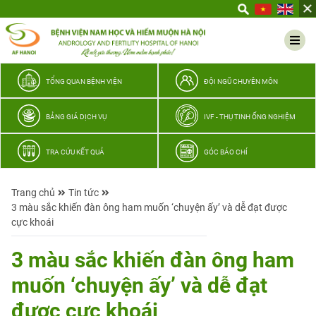
Yêu
thương
Lan
tỏa
–
TỔNG QUAN BỆNH VIỆN
ĐỘI NGŨ CHUYÊN MÔN
Trao
hy
BẢNG GIÁ DỊCH VỤ
IVF - THỤ TINH ỐNG NGHIỆM
vọng,
vun
TRA CỨU KẾT QUẢ
GÓC BÁO CHÍ
trọn
hạnh
Trang chủ
Tin tức
phúc
3 màu sắc khiến đàn ông ham muốn ‘chuyện ấy’ và dễ đạt được
gia
cực khoái
đình
Quân
3 màu sắc khiến đàn ông ham
nhân
muốn ‘chuyện ấy’ và dễ đạt
được cực khoái