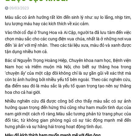
09/03/2023
Màu sắc có ảnh hưởng rất lớn đến sinh lý như: sự lo lắng, nhịp tim,
lưu lượng máu hay các kích thích về xúc cảm.
Vào thời cổ đại ở Trung Hoa và Ai Cập, người ta đã lưu tâm đến việc
chọn màu sắc cho các cung điện vua chúa, nhất là ở những nơi vua
đến ‘ái ân’ với mỹ nhân. Theo các tài liệu xưa, màu đỏ và xanh được
tận dụng nhiều hơn cả.
Bác sĩ Nguyễn Trọng Hoàng Hiệp, Chuyên khoa nam học, Bệnh viện
Nam học và Hiếm muộn Hà Nội, cho biết sự thăng hoa trong
‘chuyện ấy’ của một cặp đôi không chỉ là sự gần gũi về xác thịt mà
còn bị ảnh hưởng bởi nhiều yếu tố bên ngoài. Theo các nghiên cứu,
địa điểm sau đó là màu sắc là yếu tố quan trọng tạo nên sự thăng
hoa cho cả hai giới.
Nhiều nghiên cứu đã được công bố cho thấy màu sắc có sự ảnh
hưởng quan trọng đến hứng thú cũng như ham muốn tình dục của
nam giới một cách rõ ràng.Màu sắc tương phản từ trang phục của
đối tác, từ không gian phòng ngủ có sự tác động mạnh mẽ đến
hưng phấn và sự hăng hái trong hoạt động tình dục.
Màu đỏ kích thích ham muốn mạnh mẽ với đàn ông