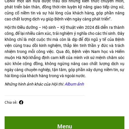
CBNV một lần nữa được trau dồi những kiến thức chuyên môn,
phát triển bản thân, đồng thời rèn luyện kỹ năng giao tiếp ứng xử,
củng cố niềm tin và sự hài lòng của khách hàng, góp phần nâng
cao chất lượng dịch vụ giúp Bệnh viện ngày càng phát triển”.
Hội thi Điều dưỡng – Hộ sinh – Kỹ thuật viên 2024 đã diễn ra thành
công, để lại nhiều cảm xúc, trải nghiệm ý nghĩa cho các thí sinh. Đây
không chỉ là một cuộc thi mà còn là dịp để đội ngũ y tế của Bệnh
viện cùng trau dồi kinh nghiệm, thắp lên tinh thần y đức và trách
nhiệm trong mỗi công việc. Qua đó, Bệnh viện Nam học và Hiếm
muộn Hà Nội khẳng định cam kết của mình với sứ mệnh chăm sóc
sức khỏe cộng đồng, không ngừng nâng cao chất lượng dịch vụ
ngày càng chuyên nghiệp, tận tâm, góp phần xây dựng niềm tin, sự
hài lòng của khách hàng trong và ngoài nước.
Những hình ảnh khác của Hội thi:
Album ảnh
Chia sẻ:
Menu