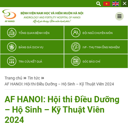
Yêu
thương
Lan
tỏa
–
TỔNG QUAN BỆNH VIỆN
ĐỘI NGŨ CHUYÊN MÔN
Trao
hy
BẢNG GIÁ DỊCH VỤ
IVF - THỤ TINH ỐNG NGHIỆM
vọng,
vun
TRA CỨU KẾT QUẢ
GÓC BÁO CHÍ
trọn
hạnh
Trang chủ
Tin tức
phúc
AF HANOI: Hội thi Điều Dưỡng – Hộ Sinh – Kỹ Thuật Viên 2024
gia
đình
AF HANOI: Hội thi Điều Dưỡng
Quân
– Hộ Sinh – Kỹ Thuật Viên
nhân
2024