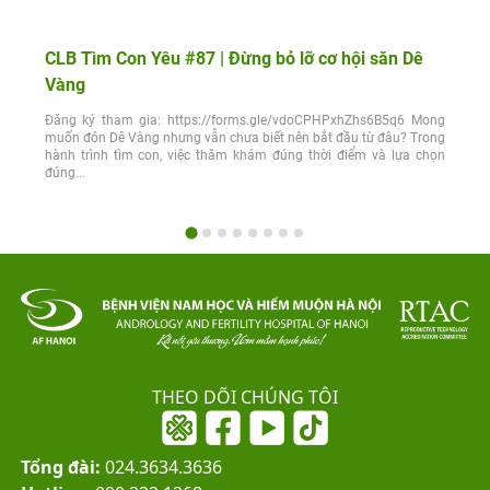
CLB Tìm Con Yêu #87 | Đừng bỏ lỡ cơ hội săn Dê
Vàng
Đăng ký tham gia: https://forms.gle/vdoCPHPxhZhs6B5q6 Mong
muốn đón Dê Vàng nhưng vẫn chưa biết nên bắt đầu từ đâu? Trong
hành trình tìm con, việc thăm khám đúng thời điểm và lựa chọn
đúng...
THEO DÕI CHÚNG TÔI
Tổng đài:
024.3634.3636