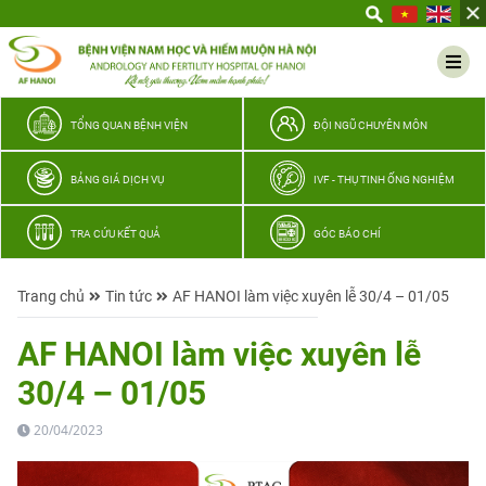
Yêu
thương
Lan
tỏa
–
TỔNG QUAN BỆNH VIỆN
ĐỘI NGŨ CHUYÊN MÔN
Trao
hy
BẢNG GIÁ DỊCH VỤ
IVF - THỤ TINH ỐNG NGHIỆM
vọng,
vun
TRA CỨU KẾT QUẢ
GÓC BÁO CHÍ
trọn
hạnh
Trang chủ
Tin tức
AF HANOI làm việc xuyên lễ 30/4 – 01/05
phúc
gia
AF HANOI làm việc xuyên lễ
đình
30/4 – 01/05
Quân
nhân
20/04/2023