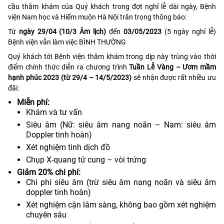
cầu thăm khám của Quý khách trong đợt nghỉ lễ dài ngày, Bệnh
viện Nam học và Hiếm muộn Hà Nội trân trọng thông báo:
Từ
ngày 29/04 (10/3 Âm lịch)
đến
03/05/2023
(5 ngày nghỉ lễ)
Bệnh viện vẫn làm việc BÌNH THƯỜNG
Quý khách tới Bệnh viện thăm khám trong dịp này trùng vào thời
điểm chính thức diễn ra chương trình
Tuần Lễ Vàng – Ươm mầm
hạnh phúc 2023 (từ 29/4 – 14/5/2023)
sẽ nhận được rất nhiều ưu
đãi:
Miễn phí:
Khám và tư vấn
Siêu âm (Nữ: siêu âm nang noãn – Nam: siêu âm
Doppler tinh hoàn)
Xét nghiệm tinh dịch đồ
Chụp X-quang tử cung – vòi trứng
Giảm 20% chi phí:
Chi phí siêu âm (trừ siêu âm nang noãn và siêu âm
doppler tinh hoàn)
Xét nghiệm cận lâm sàng, không bao gồm xét nghiệm
chuyên sâu