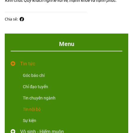
Kính chúc Quý khách nghỉ lễ vui vẻ, mạnh khỏe và hạnh phúc.
Chia sẻ:
Menu
Tin tức
Góc báo chí
Chỉ đạo tuyến
Tin chuyên ngành
Tin nội bộ
Sự kiện
Vô sinh - Hiếm muộn