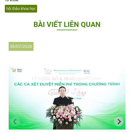
hội thảo khoa học
BÀI VIẾT LIÊN QUAN
30/07/2026
3