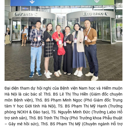
Đại diện tham dự hội nghị của Bệnh viện Nam học và Hiếm muộn
Hà Nội là các bác sĩ: ThS. BS Lê Thị Thu Hiền (Giám đốc chuyên
môn Bệnh viện), ThS. BS Phạm Minh Ngọc (Phó Giám đốc Trung
tâm Y học Giới tính Hà Nội), TS. BS Phạm Thị Mỹ Hạnh (Trưởng
phòng NCKH & Đào tạo), TS. Nguyễn Minh Đức (Trưởng Labo Hỗ
trợ sinh sản), ThS. BS Trịnh Thị Thúy (Phó Trưởng khoa Phẫu thuật
– Gây mê hồi sức), ThS. BS Phạm Thị Mỹ (Chuyên ngành Hỗ trợ