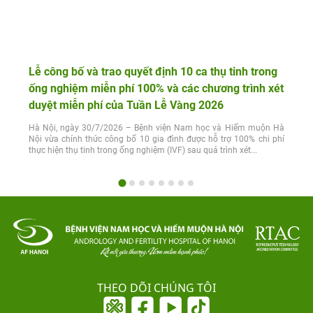
Lễ công bố và trao quyết định 10 ca thụ tinh trong
ống nghiệm miễn phí 100% và các chương trình xét
duyệt miễn phí của Tuần Lễ Vàng 2026
Hà Nội, ngày 30/7/2026 – Bệnh viện Nam học và Hiếm muộn Hà
Nội vừa chính thức công bố 10 gia đình được hỗ trợ 100% chi phí
thực hiện thụ tinh trong ống nghiệm (IVF) sau quá trình xét...
THEO DÕI CHÚNG TÔI