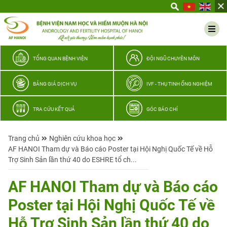
Yêu
thương
Lan
tỏa
–
TỔNG QUAN BỆNH VIỆN
ĐỘI NGŨ CHUYÊN MÔN
Trao
hy
BẢNG GIÁ DỊCH VỤ
IVF - THỤ TINH ỐNG NGHIỆM
vọng,
vun
TRA CỨU KẾT QUẢ
GÓC BÁO CHÍ
trọn
hạnh
Trang chủ
Nghiên cứu khoa học
phúc
AF HANOI Tham dự và Báo cáo Poster tại Hội Nghị Quốc Tế về Hỗ
gia
Trợ Sinh Sản lần thứ 40 do ESHRE tổ ch...
đình
Quân
AF HANOI Tham dự và Báo cáo
nhân
Poster tại Hội Nghị Quốc Tế về
Hỗ Trợ Sinh Sản lần thứ 40 do