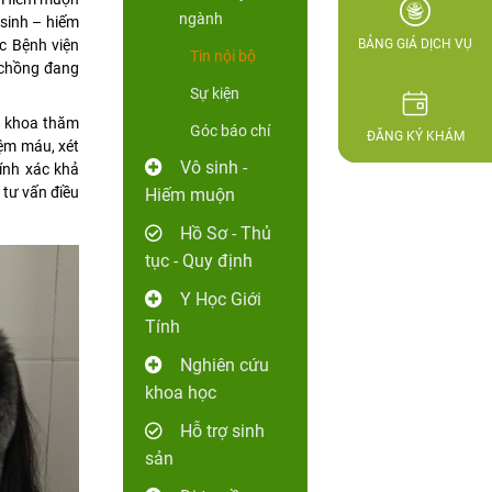
ngành
 sinh – hiếm
c Bệnh viện
BẢNG GIÁ DỊCH VỤ
Tin nội bộ
 chồng đang
Sự kiện
m khoa thăm
Góc báo chí
ĐĂNG KÝ KHÁM
iệm máu, xét
Vô sinh -
hính xác khả
 tư vấn điều
Hiếm muộn
Hồ Sơ - Thủ
tục - Quy định
Y Học Giới
Tính
Nghiên cứu
khoa học
Hỗ trợ sinh
sản