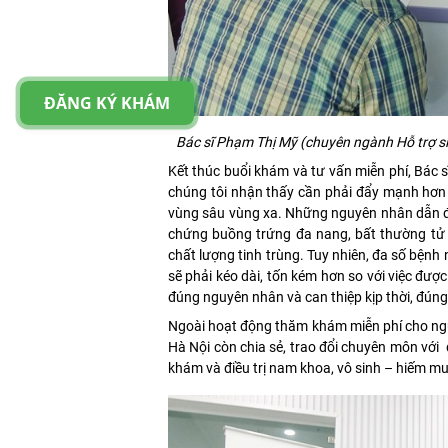
ĐĂNG KÝ KHÁM
Bác sĩ Phạm Thị Mỹ
(
chuyên ngành Hỗ trợ s
Kết thúc buổi khám và tư vấn miễn phí, Bác
chúng tôi nhận thấy cần phải đẩy mạnh hơn n
vùng sâu vùng xa. Những nguyên nhân dẫn đến
chứng buồng trứng đa nang, bất thường tử 
chất lượng tinh trùng. Tuy nhiên, đa số bệnh 
sẽ phải kéo dài, tốn kém hơn so với việc đượ
đúng nguyên nhân và can thiệp kịp thời, đúng
Ngoài hoạt động thăm khám miễn phí cho ngư
Hà Nội còn chia sẻ, trao đổi chuyên môn với
khám và điều trị nam khoa, vô sinh – hiếm m