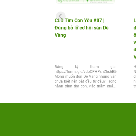
CLB Tìm Con Yêu #87 |
L
Đừng bỏ lỡ cơ hội săn Dê
đ
Vàng
v
d
Đăng ký tham gia:
H
https://forms.gle/vdoCPHPxhZhs6B5q6
N
Mong muốn đón Dê Vàng nhưng vẫn
c
chưa biết nên bắt đầu từ đâu? Trong
h
hành trình tìm con, việc thăm khám
t
đúng thời điểm và lựa chọn đúng...
x