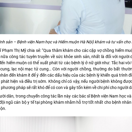
inh sản
–
Bệnh viện Nam học và Hiếm muộn Hà Nội
)
khám và tư vấn cho
 sĩ Phạm Thị Mỹ chia sẻ: “Qua thăm khám cho các cặp vợ chồng hiếm mu
ữa công tác tuyên truyền về sức khỏe sinh sản, nhất là đối với người
 hiếm muộn có thể xuất phát từ các bệnh lý ở nữ giới như: Tắc hai vòi 
cung, lạc nội mạc tử cung… Còn với người chồng, thường do bất thườn
nhân đến khám ít để ý đến các dấu hiệu của các bệnh lý khiến quá trình điề
c phát hiện và điều trị sớm. Không chỉ có vậy, nếu người bệnh không đư
 phương pháp sẽ rất khó để có con và gây tốn kém về chi phí cho người d
ời dân, trong chuyến công tác lần này các bác sĩ Bệnh viện Nam học v
 đội ngũ cán bộ y tế tại phòng khám nhằm hỗ trợ tốt nhất cho bệnh nhâ
uộn.