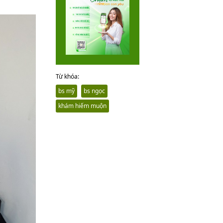
Từ khóa:
bs mỹ
bs ngọc
khám hiếm muộn