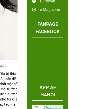
Di truyền
e-Magazine
FANPAGE
FACEBOOK
nhân
u trị thích
hân dẫn đến
 phải một số
APP AF
ừ môi trường
HANOI
ộ dinh dưỡng
nhỏ tới khả
các tác nhân