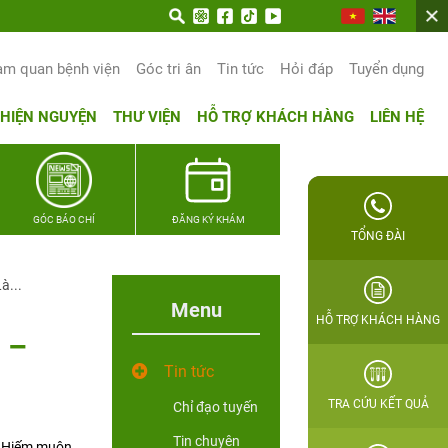
am quan bệnh viện
Góc tri ân
Tin tức
Hỏi đáp
Tuyển dụng
THIỆN NGUYỆN
THƯ VIỆN
HỖ TRỢ KHÁCH HÀNG
LIÊN HỆ
GÓC BÁO CHÍ
ĐĂNG KÝ KHÁM
TỔNG ĐÀI
à...
Menu
HỖ TRỢ KHÁCH HÀNG
 –
Tin tức
TRA CỨU KẾT QUẢ
Chỉ đạo tuyến
Tin chuyên
à Hiếm muộn