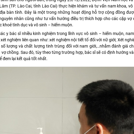
âm (TP. Lào Cai, tỉnh Lào Cai) thực hiện khám và tư vấn nam khoa, vô
địa bàn tỉnh. Đây là một trong những hoạt động hỗ trợ cộng đồng đượ
guyên nhân cũng như tư vấn hướng điều trị thích hợp cho các cặp vợ
c khoẻ tình dục và vô sinh – hiếm muộn.
ác y bác sĩ nhiều kinh nghiệm trong lĩnh vực vô sinh – hiếm muộn, na
ét nghiệm liên quan như: xét nghiệm nội tiết tố đối với nữ giới; Xét ngh
 số lượng và chất lượng tinh trùng đối với nam giới,…nhằm đánh giá c
 vợ chồng. Sau đó, tùy theo từng trường hợp, bác sĩ sẽ có định hướng và
ể đem lại kết quả tốt nhất.