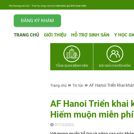
Yêu thương Lan tỏa – Trao hy vọng, vun trọn hạnh phúc gia đình Quân nhân
ĐĂNG KÝ KHÁM
TRANG CHỦ
GIỚI THIỆU
HỖ TRỢ SINH SẢN
Y HỌC GI
TỔNG QUAN BỆNH VIỆN
ĐỘI NGŨ CHUYÊN MÔN
AF Hanoi Triển khai khá
Trang chủ
Tin tức
AF Hanoi Triển khai 
Hiếm muộn miễn phí 
01/12/2022
Với mong muốn hỗ trợ và nâng cao sức khỏe