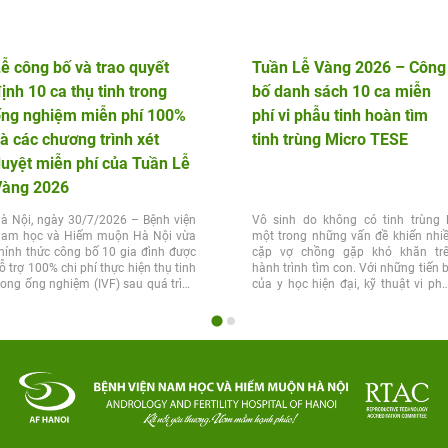
ễ công bố và trao quyết
Tuần Lễ Vàng 2026 – Công
ịnh 10 ca thụ tinh trong
bố danh sách 10 ca miễn
ống nghiệm miễn phí 100%
phí vi phẫu tinh hoàn tìm
à các chương trình xét
tinh trùng Micro TESE
uyệt miễn phí của Tuần Lễ
Vàng 2026
à Nội, ngày 30/7/2026 – Bệnh viện
Vô sinh do không có tinh trùng 
am học và Hiếm muộn Hà Nội vừa
một trong những vấn đề khiến nhi
hính thức công bố 10 gia đình được
cặp vợ chồng gặp khó khăn tr
ỗ trợ 100% chi phí thực hiện thụ tinh
hành trình tìm con. Với những tiến 
rong ống nghiệm (IVF) sau quá trình
của y học hiện đại, kỹ thuật vi ph
ét...
tinh...