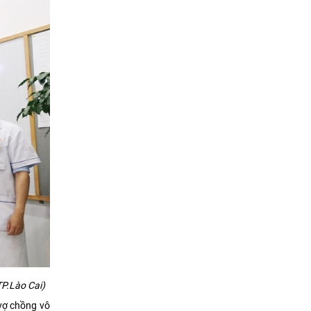
TP.Lào Cai)
 vợ chồng vô