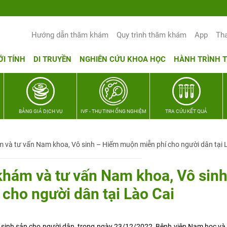
Hướng dẫn thăm khám
Quy trình thăm khám
App
Th
ỚI TÍNH
DI TRUYỀN
NGHIÊN CỨU KHOA HỌC
HÀNH TRÌNH 
BẢNG GIÁ DỊCH VỤ
IVF - THỤ TINH ỐNG NGHIỆM
TRA CỨU KẾT QUẢ
m và tư vấn Nam khoa, Vô sinh – Hiếm muộn miễn phí cho người dân tại L
khám và tư vấn Nam khoa, Vô sinh
cho người dân tại Lào Cai
 sinh sản cho người dân, trong ngày 23/12/2022, Bệnh viện Nam học v