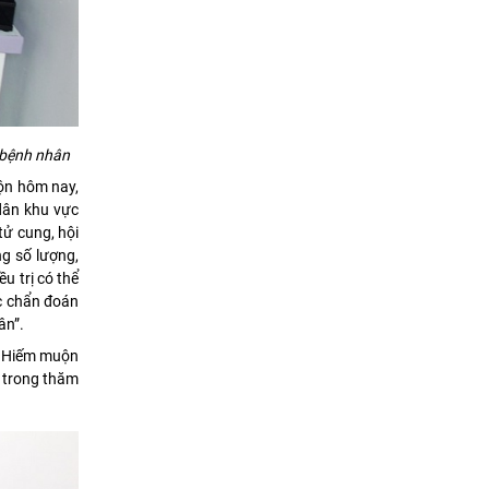
 bệnh nhân
ộn hôm nay,
 dân khu vực
tử cung, hội
g số lượng,
u trị có thể
ợc chẩn đoán
ân”.
à Hiếm muộn
n trong thăm