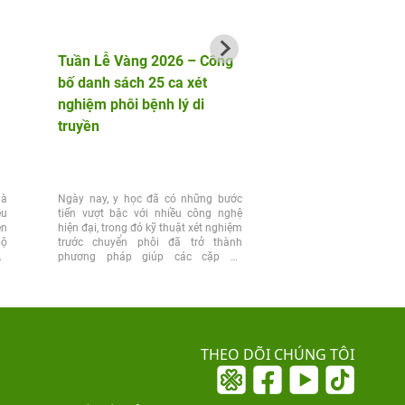
Tuần Lễ Vàng 2026 – Công
ThS. BS Phạm Min
bố danh sách 25 ca xét
báo cáo nghiên cứu
nghiệm phôi bệnh lý di
Loạn Tình Dục Ở P
truyền
Tiền Mãn Kinh Và 
là
Ngày nay, y học đã có những bước
Tại Hội nghị Khoa học 
ều
tiến vượt bậc với nhiều công nghệ
Hội Y học Giới tính Việt
ên
hiện đại, trong đó kỹ thuật xét nghiệm
15, ThS. BS Phạm Minh Ng
bộ
trước chuyển phôi đã trở thành
bày nghiên cứu về đặ
ẫu
phương pháp giúp các cặp vợ
sàng và phương pháp xử trí
chồng...
THEO DÕI CHÚNG TÔI