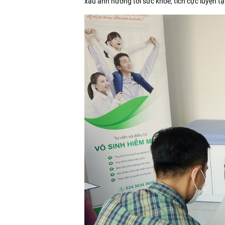
xấu ảnh hưởng tới sức khỏe, tích cực luyện tập