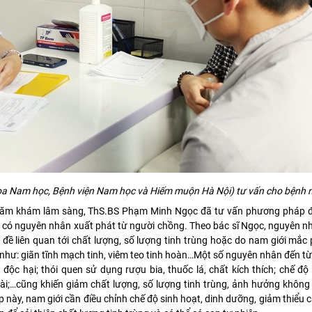
a Nam học, Bệnh viện Nam học và Hiếm muộn Hà Nội) tư vấn cho bệnh 
thăm khám lâm sàng, ThS.BS Phạm Minh Ngọc đã tư vấn phương pháp điề
có nguyên nhân xuất phát từ người chồng. Theo bác sĩ Ngọc, nguyên n
ề liên quan tới chất lượng, số lượng tinh trùng hoặc do nam giới mắc
 như: giãn tĩnh mạch tinh, viêm teo tinh hoàn…Một số nguyên nhân đến t
 độc hại; thói quen sử dụng rượu bia, thuốc lá, chất kích thích; chế đ
ài;…cũng khiến giảm chất lượng, số lượng tinh trùng, ảnh hưởng không 
 này, nam giới cần điều chỉnh chế độ sinh hoạt, dinh dưỡng, giảm thiểu 