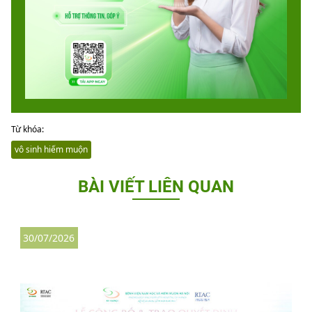
Từ khóa:
vô sinh hiếm muộn
BÀI VIẾT LIÊN QUAN
30/07/2026
3