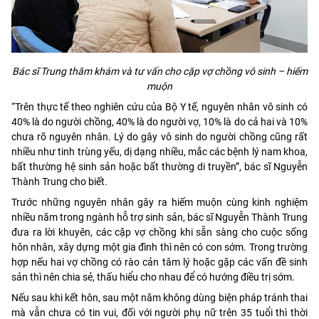
Bác sĩ Trung thăm khám và tư vấn cho cặp vợ chồng vô sinh – hiếm
muộn
“Trên thực tế theo nghiên cứu của Bộ Y tế, nguyên nhân vô sinh có
40% là do người chồng, 40% là do người vợ, 10% là do cả hai và 10%
chưa rõ nguyên nhân. Lý do gây vô sinh do người chồng cũng rất
nhiều như tinh trùng yếu, dị dạng nhiều, mắc các bệnh lý nam khoa,
bất thường hệ sinh sản hoặc bất thường di truyền”, bác sĩ Nguyễn
Thành Trung cho biết.
Trước những nguyên nhân gây ra hiếm muộn cùng kinh nghiệm
nhiều năm trong ngành hỗ trợ sinh sản, bác sĩ Nguyễn Thành Trung
đưa ra lời khuyên, các cặp vợ chồng khi sẵn sàng cho cuộc sống
hôn nhân, xây dựng một gia đình thì nên có con sớm. Trong trường
hợp nếu hai vợ chồng có rào cản tâm lý hoặc gặp các vấn đề sinh
sản thì nên chia sẻ, thấu hiểu cho nhau để có hướng điều trị sớm.
Nếu sau khi kết hôn, sau một năm không dùng biện pháp tránh thai
mà vẫn chưa có tin vui, đối với người phụ nữ trên 35 tuổi thì thời