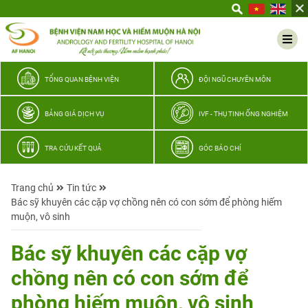
Yêu
thương
Lan
tỏa
–
TỔNG QUAN BỆNH VIỆN
ĐỘI NGŨ CHUYÊN MÔN
Trao
hy
BẢNG GIÁ DỊCH VỤ
IVF - THỤ TINH ỐNG NGHIỆM
vọng,
vun
TRA CỨU KẾT QUẢ
GÓC BÁO CHÍ
trọn
hạnh
Trang chủ
Tin tức
phúc
Bác sỹ khuyên các cặp vợ chồng nên có con sớm để phòng hiếm
gia
muộn, vô sinh
đình
Quân
Bác sỹ khuyên các cặp vợ
nhân
chồng nên có con sớm để
phòng hiếm muộn, vô sinh