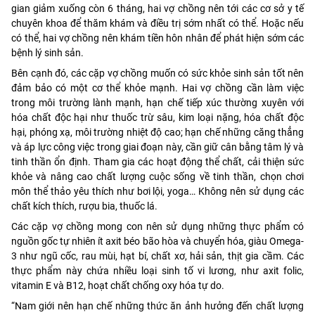
gian giảm xuống còn 6 tháng, hai vợ chồng nên tới các cơ sở y tế
chuyên khoa để thăm khám và điều trị sớm nhất có thể. Hoặc nếu
có thể, hai vợ chồng nên khám tiền hôn nhân để phát hiện sớm các
bệnh lý sinh sản.
Bên cạnh đó, các cặp vợ chồng muốn có sức khỏe sinh sản tốt nên
đảm bảo có một cơ thể khỏe mạnh. Hai vợ chồng cần làm việc
trong môi trường lành mạnh, hạn chế tiếp xúc thường xuyên với
hóa chất độc hại như thuốc trừ sâu, kim loại nặng, hóa chất độc
hại, phóng xạ, môi trường nhiệt độ cao; hạn chế những căng thẳng
và áp lực công việc trong giai đoạn này, cần giữ cân bằng tâm lý và
tinh thần ổn định. Tham gia các hoạt động thể chất, cải thiện sức
khỏe và nâng cao chất lượng cuộc sống về tinh thần, chọn chơi
môn thể thảo yêu thích như bơi lội, yoga… Không nên sử dụng các
chất kích thích, rượu bia, thuốc lá.
Các cặp vợ chồng mong con nên sử dụng những thực phẩm có
nguồn gốc tự nhiên ít axit béo bão hòa và chuyển hóa, giàu Omega-
3 như ngũ cốc, rau mùi, hạt bí, chất xơ, hải sản, thịt gia cầm. Các
thực phẩm này chứa nhiều loại sinh tố vi lương, như axit folic,
vitamin E và B12, hoạt chất chống oxy hóa tự do.
“Nam giới nên hạn chế những thức ăn ảnh hưởng đến chất lượng