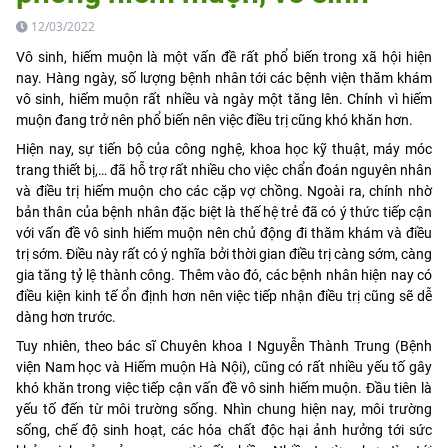
12/03/2022
Vô sinh, hiếm muộn là một vấn đề rất phổ biến trong xã hội hiện
nay. Hàng ngày, số lượng bệnh nhân tới các bệnh viện thăm khám
vô sinh, hiếm muộn rất nhiều và ngày một tăng lên. Chính vì hiếm
muộn đang trở nên phổ biến nên việc điều trị cũng khó khăn hơn.
Hiện nay, sự tiến bộ của công nghệ, khoa học kỹ thuật, máy móc
trang thiết bị,… đã hỗ trợ rất nhiều cho việc chẩn đoán nguyên nhân
và điều trị hiếm muộn cho các cặp vợ chồng. Ngoài ra, chính nhờ
bản thân của bệnh nhân đặc biệt là thế hệ trẻ đã có ý thức tiếp cận
với vấn đề vô sinh hiếm muộn nên chủ động đi thăm khám và điều
trị sớm. Điều này rất có ý nghĩa bởi thời gian điều trị càng sớm, càng
gia tăng tỷ lệ thành công. Thêm vào đó, các bệnh nhân hiện nay có
điều kiện kinh tế ổn định hơn nên việc tiếp nhận điều trị cũng sẽ dễ
dàng hơn trước.
Tuy nhiên, theo bác sĩ Chuyên khoa I Nguyễn Thành Trung (Bệnh
viện Nam học và Hiếm muộn Hà Nội), cũng có rất nhiều yếu tố gây
khó khăn trong việc tiếp cận vấn đề vô sinh hiếm muộn. Đầu tiên là
yếu tố đến từ môi trường sống. Nhìn chung hiện nay, môi trường
sống, chế độ sinh hoạt, các hóa chất độc hại ảnh hưởng tới sức