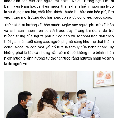
khỏe sinh sản của con người rất nhiều. Nhiều trường hợp tìm tới
Bệnh viện Nam học và Hiếm muộn thăm khám hiếm muộn mà lý do
là sử dụng rượu bia, chất kích thích, thuốc lá, thừa cân béo phì, làm
việc trong môi trường độc hại hoặc do áp lực công việc, cuộc sống.
Thứ hai là xu hướng kết hôn muộn. Ngày nay người phụ nữ kết hôn
và sinh sản muộn hơn so với trước đây. Trong khi đó, vì dự trữ
buồng trứng của người phụ nữ có hạn và sẽ thoái hóa dần theo
thời gian nên tuổi càng cao, người phụ nữ càng khó thụ thai thành
công. Ngoài ra còn một yếu tố nữa là tâm lý của bệnh nhân: Tuy
không phải là tất cả nhưng vẫn có một số không nhỏ bệnh nhân
hiếm muộn bị ảnh hưởng từ thế hệ trước rằng nguyên nhân vô sinh
là do người vợ.