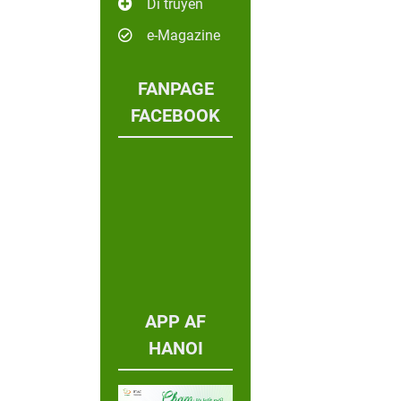
Di truyền
e-Magazine
FANPAGE
FACEBOOK
APP AF
HANOI