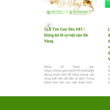
CLB Tìm Con Yêu #87 |
L
Đừng bỏ lỡ cơ hội săn Dê
đ
Vàng
v
d
Đăng ký tham gia:
H
https://forms.gle/vdoCPHPxhZhs6B5q6
N
Mong muốn đón Dê Vàng nhưng vẫn
c
chưa biết nên bắt đầu từ đâu? Trong
h
hành trình tìm con, việc thăm khám
t
đúng thời điểm và lựa chọn đúng...
x