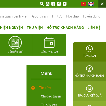
am quan bệnh viện
Góc tri ân
Tin tức
Hỏi đáp
Tuyển dụng
THIỆN NGUYỆN
THƯ VIỆN
HỖ TRỢ KHÁCH HÀNG
LIÊN HỆ
GÓC BÁO CHÍ
ĐĂNG KÝ KHÁM
TỔNG ĐÀI
Menu
HỖ TRỢ KHÁCH HÀNG
Tin tức
TRA CỨU KẾT QUẢ
Chỉ đạo tuyến
Tin chuyên