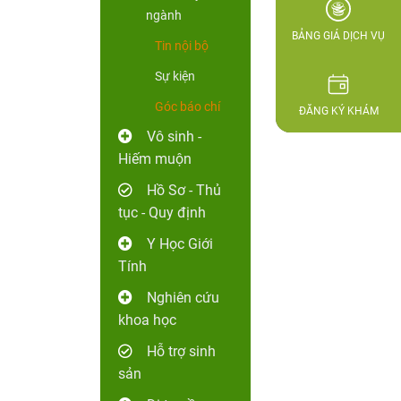
ngành
BẢNG GIÁ DỊCH VỤ
Tin nội bộ
Sự kiện
Góc báo chí
ĐĂNG KÝ KHÁM
Vô sinh -
Hiếm muộn
Hồ Sơ - Thủ
tục - Quy định
Y Học Giới
Tính
Nghiên cứu
khoa học
Hỗ trợ sinh
sản