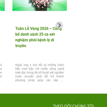
Tuần Lễ Vàng 2026 – Công
ThS. BS Phạm Min
bố danh sách 25 ca xét
báo cáo nghiên cứu
nghiệm phôi bệnh lý di
Loạn Tình Dục Ở P
truyền
Tiền Mãn Kinh Và 
là
Ngày nay, y học đã có những bước
Tại Hội nghị Khoa học 
ều
tiến vượt bậc với nhiều công nghệ
Hội Y học Giới tính Việt
ên
hiện đại, trong đó kỹ thuật xét nghiệm
15, ThS. BS Phạm Minh Ng
bộ
trước chuyển phôi đã trở thành
bày nghiên cứu về đặ
ẫu
phương pháp giúp các cặp vợ
sàng và phương pháp xử trí
chồng...
THEO DÕI CHÚNG TÔI