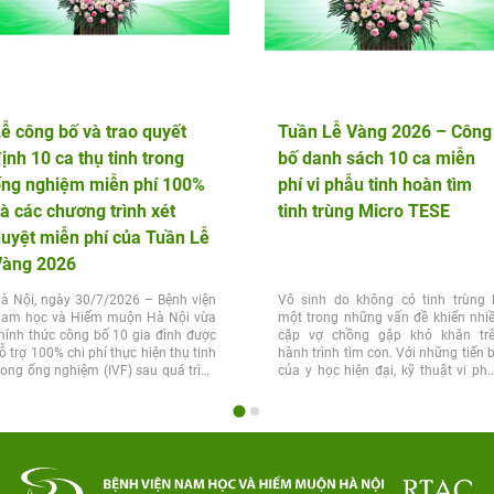
ễ công bố và trao quyết
Tuần Lễ Vàng 2026 – Công
ịnh 10 ca thụ tinh trong
bố danh sách 10 ca miễn
ống nghiệm miễn phí 100%
phí vi phẫu tinh hoàn tìm
à các chương trình xét
tinh trùng Micro TESE
uyệt miễn phí của Tuần Lễ
Vàng 2026
à Nội, ngày 30/7/2026 – Bệnh viện
Vô sinh do không có tinh trùng 
am học và Hiếm muộn Hà Nội vừa
một trong những vấn đề khiến nhi
hính thức công bố 10 gia đình được
cặp vợ chồng gặp khó khăn tr
ỗ trợ 100% chi phí thực hiện thụ tinh
hành trình tìm con. Với những tiến 
rong ống nghiệm (IVF) sau quá trình
của y học hiện đại, kỹ thuật vi ph
ét...
tinh...