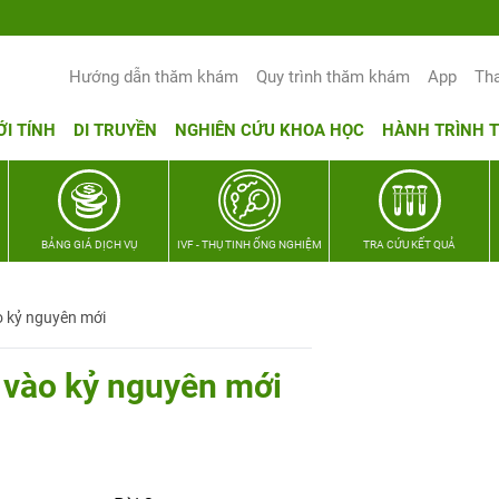
Hướng dẫn thăm khám
Quy trình thăm khám
App
Th
ỚI TÍNH
DI TRUYỀN
NGHIÊN CỨU KHOA HỌC
HÀNH TRÌNH 
BẢNG GIÁ DỊCH VỤ
IVF - THỤ TINH ỐNG NGHIỆM
TRA CỨU KẾT QUẢ
o kỷ nguyên mới
c vào kỷ nguyên mới