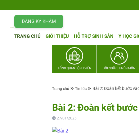
ĐĂNG KÝ KHÁM
TRANG CHỦ
GIỚI THIỆU
HỖ TRỢ SINH SẢN
Y HỌC GI
TỔNG QUAN BỆNH VIỆN
ĐỘI NGŨ CHUYÊN MÔN
Bài 2: Đoàn kết bước và
Trang chủ
Tin tức
Bài 2: Đoàn kết bướ
27/01/2025