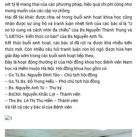
xét tỷ lệ mang thai của các phương pháp, hiệu quả chi phí cũng như
mong muốn của các cặp vợ chồng.
Hai đề tài khác được chia sẻ trong buổi sinh hoạt khoa học cũng
nhận được sự ủng hộ và tranh luận nhiệt tình của các bác sĩ là “U
xơ tử cung và cách nhìn đa chiều” của Bs.Nguyễn Thành Trung và
“LGBTIQ+: Kiến thức cơ bản” của Bs.Nguyễn Anh Tú.
Kết thúc buổi sinh hoạt, các bác sĩ đã rút ra được khá nhiều kiến
thức mới. Còn nhiều câu hỏi tranh luận còn bỏ ngỏ được hứa hẹn
giải đáp sớm trong các buổi sinh hoạt tiếp theo,
Đây là hoạt động thường kì của Hội đồng khoa học Bệnh viện Nam
học và Hiếm muộn Hà Nội. Hội đồng khoa học gồm có:
– Gs.Ts.Bs. Nguyễn Đình Tảo – Chủ tịch hội đồng
– Gs.Ts.Bs. Đỗ Trọng Hiếu – Phó chủ tịch hội đồng
– Bs. Nguyễn Anh Tú – Thư ký
– BsCkII. Nguyễn Khắc Lợi – Thành viên
– Ths.Bs. Lê Thị Thu Hiền – Thành viên
Và tất cả các y bác sĩ của Bệnh viện.