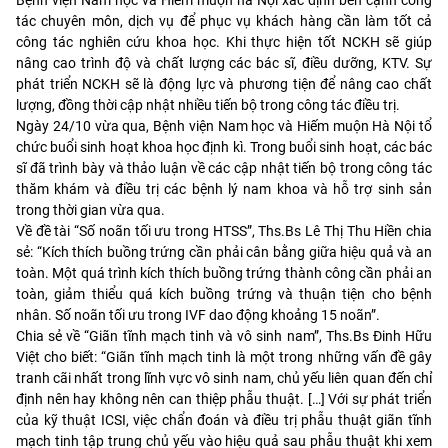
tác chuyên môn, dịch vụ để phục vụ khách hàng cần làm tốt cả
công tác nghiên cứu khoa học. Khi thực hiện tốt NCKH sẽ giúp
nâng cao trình độ và chất lượng các bác sĩ, điều dưỡng, KTV. Sự
phát triển NCKH sẽ là động lực và phương tiện để nâng cao chất
lượng, đồng thời cập nhật nhiều tiến bộ trong công tác điều trị.
Ngày 24/10 vừa qua, Bệnh việ
n Nam học và Hiếm muộn Hà Nội tổ
chức buổi sinh hoạt khoa học định kì. Trong buổi sinh hoạt, các bác
sĩ đã trình bày và thảo luận về các cập nhật tiến bộ trong công tác
thăm khám và điều trị các bệnh lý nam khoa và hỗ trợ sinh sản
trong thời gian vừa qua.
Về đề tài “Số noãn tối ưu trong HTSS”, Ths.Bs Lê Thị Thu Hiền chia
sẻ: “Kích thích buồng trứng cần phải cân bằng giữa hiệu quả và an
toàn. Một quá trình kích thích buồng trứng thành công cần phải an
toàn, giảm thiểu quá kích buồng trứng và thuận tiện cho bệnh
nhân. Số noãn tối ưu trong IVF dao động khoảng 15 noãn”.
Chia sẻ về “Giãn tĩnh mạch tinh và vô sinh nam”, Ths.Bs Đinh Hữu
Việt cho biết: “Giãn tĩnh mạch tinh là một trong những vấn đề gây
tranh cãi nhất trong lĩnh vực vô sinh nam, chủ yếu liên quan đến chỉ
định nên hay không nên can thiệp phẫu thuật. […] Với sự phát triển
của kỹ thuật ICSI, việc chẩn đoán và điều trị phẫu thuật giãn tĩnh
mạch tinh tập trung chủ yếu vào hiệu quả sau phẫu thuật khi xem