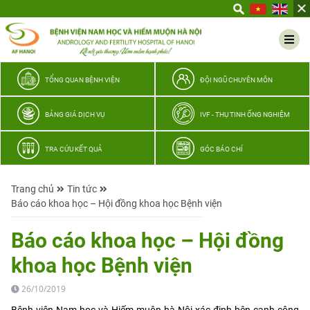
Yêu
thương
Lan
tỏa
–
TỔNG QUAN BỆNH VIỆN
ĐỘI NGŨ CHUYÊN MÔN
Trao
hy
BẢNG GIÁ DỊCH VỤ
IVF - THỤ TINH ỐNG NGHIỆM
vọng,
vun
TRA CỨU KẾT QUẢ
GÓC BÁO CHÍ
trọn
hạnh
Trang chủ
Tin tức
phúc
Báo cáo khoa học – Hội đồng khoa học Bệnh viện
gia
đình
Báo cáo khoa học – Hội đồng
Quân
khoa học Bệnh viện
nhân
26/10/2019
Bệnh viện Nam học và Hiếm muộn hà Nội xác định bên cạnh công