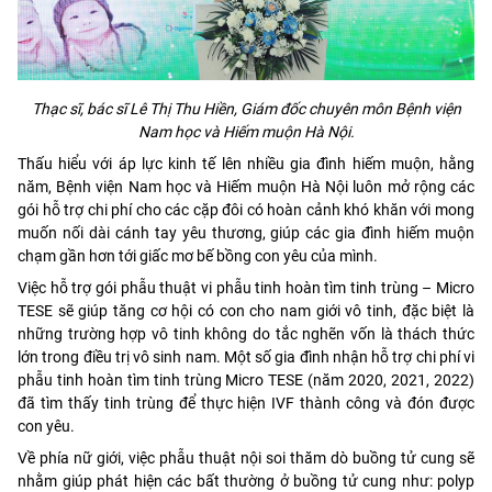
Thạc sĩ, bác sĩ Lê Thị Thu Hiền, Giám đốc chuyên môn Bệnh viện
Nam học và Hiếm muộn Hà Nội.
Thấu hiểu với áp lực kinh tế lên nhiều gia đình hiếm muộn, hằng
năm, Bệnh viện Nam học và Hiếm muộn Hà Nội luôn mở rộng các
gói hỗ trợ chi phí cho các cặp đôi có hoàn cảnh khó khăn với mong
muốn nối dài cánh tay yêu thương, giúp các gia đình hiếm muộn
chạm gần hơn tới giấc mơ bế bồng con yêu của mình.
Việc hỗ trợ gói phẫu thuật vi phẫu tinh hoàn tìm tinh trùng – Micro
TESE sẽ giúp tăng cơ hội có con cho nam giới vô tinh, đặc biệt là
những trường hợp vô tinh không do tắc nghẽn vốn là thách thức
lớn trong điều trị vô sinh nam. Một số gia đình nhận hỗ trợ chi phí vi
phẫu tinh hoàn tìm tinh trùng Micro TESE (năm 2020, 2021, 2022)
đã tìm thấy tinh trùng để thực hiện IVF thành công và đón được
con yêu.
Về phía nữ giới, việc phẫu thuật nội soi thăm dò buồng tử cung sẽ
nhằm giúp phát hiện các bất thường ở buồng tử cung như: polyp