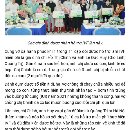
Các gia đình được nhận hỗ trợ IVF lần này.
Cũng vỡ òa hạnh phúc khi 1 trong 11 cặp đôi được hỗ trợ làm IVF
miễn phí là gia đình chị Hồ Thị Chính và anh Lê Đức Huy (Gio Linh,
Quảng Trị). Gần 6 năm sau kết hôn, anh chị chưa có con, kinh tế eo
hẹp. Chị Chính là em út trong gia đình có 3 anh chị bị nhiễm chất
độc da cam (2 người đã qua đời).
Dành dụm được số tiền ít ỏi, hai vợ chồng đi chạy chữa nhiều nơi để
mong có con, từng thực hiện thụ tinh nhân tạo – bơm tinh trùng
vào buồng tử cung (IUI) năm 2021 nhưng không thành công, hai vợ
chồng chị Chính đã có lúc muốn buông xuôi bởi chi phí quá lớn.
Lần này, chị Chính, anh Huy vượt gần 600km từ Quảng Trị ra Hà Nội
thăm khám và nộp hồ sơ xét duyệt 10 ca hỗ trợ miễn phí thực hiện
IVF và đủ điều kiện được hỗ trợ. Vậy là những rào cản về kinh tế đã
tạm thời được gỡ bỏ bởi sự hỗ trợ từ gói hỗ trợ này.