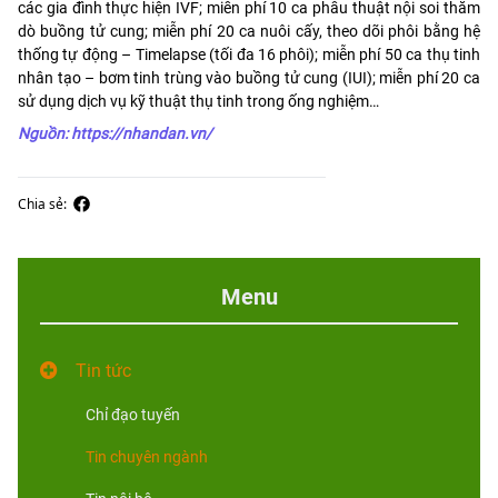
các gia đình thực hiện IVF; miễn phí 10 ca phẫu thuật nội soi thăm
dò buồng tử cung; miễn phí 20 ca nuôi cấy, theo dõi phôi bằng hệ
thống tự động – Timelapse (tối đa 16 phôi); miễn phí 50 ca thụ tinh
nhân tạo – bơm tinh trùng vào buồng tử cung (IUI); miễn phí 20 ca
sử dụng dịch vụ kỹ thuật thụ tinh trong ống nghiệm…
Nguồn: https://nhandan.vn/
Chia sẻ:
Menu
Tin tức
Chỉ đạo tuyến
Tin chuyên ngành