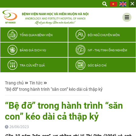
Yêu
thương
Lan
tỏa
–
TỔNG QUAN BỆNH VIỆN
ĐỘI NGŨ CHUYÊN MÔN
Trao
hy
BẢNG GIÁ DỊCH VỤ
IVF - THỤ TINH ỐNG NGHIỆM
vọng,
vun
TRA CỨU KẾT QUẢ
GÓC BÁO CHÍ
trọn
hạnh
Trang chủ
Tin tức
phúc
“Bệ đỡ” trong hành trình “săn con” kéo dài cả thập kỷ
gia
đình
“Bệ đỡ” trong hành trình “săn
Quân
con” kéo dài cả thập kỷ
nhân
26/06/2023
Gần 10 năm “săn con”, vợ chồng chị Vi Thị Diện (1994) và anh