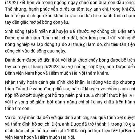
(1992) kết hôn và mong ngóng ngày chào đón đứa con đầu lòng.
Thế nhưng, hạnh phúc vẫn ở rất xa tầm tay anh chị, trong khi đó,
kinh tế gia đình quá khó khăn là rào cản lớn trên hành trình chạm
tay đến giấc mơ bế bồng con yêu.
Sinh sống tại xã miền núi huyện Bá Thước, vợ chồng chị Diện anh
Dược quanh năm “bán mặt cho đất, bán lưng cho trời” với nghề
nông nghiệp và lao động tự do ai thuê gì làm đó, chi tiêu tằn tiện
cũng chỉ vừa đủ sống qua ngày.
Dành dụm được số tiền ít ỏi, với khát khao cháy bỏng được bế trên
tay con yêu, tháng 5/2023 hai vợ chồng chị Diện, anh Dược đến
Bệnh viện Nam học và Hiếm muộn Hà Nội thăm khám.
Nhận thấy hoàn cảnh gia đình khó khăn, lại đúng vào dịp chương
trình Tuần Lễ vàng đang diễn ra, bác sĩ khuyên vợ chồng anh chị
nộp hồ sơ xét duyệt gói hỗ trợ miễn phí 100% chi phí thực hiện IVF
với hy vọng sẽ giảm bớt gánh nặng chi phí chạy chữa trên hành
trình tìm con.
Và rồi may mắn đã đến với gia đình anh chị, sau quá trình xét duyệt
và thẩm định hồ sơ, chị Diện, anh Dược đã trở thành 1 trong 10 gia
đình được nhận hỗ trợ miễn phí 100% chi phí thực hiện IVF tại Bệnh
viện Nam học và Hiếm muộn Hà Nội.