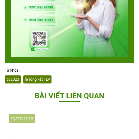
Từ khóa:
tlv2023
lễ tổng kết TLV
BÀI VIẾT LIÊN QUAN
30/07/2026
3