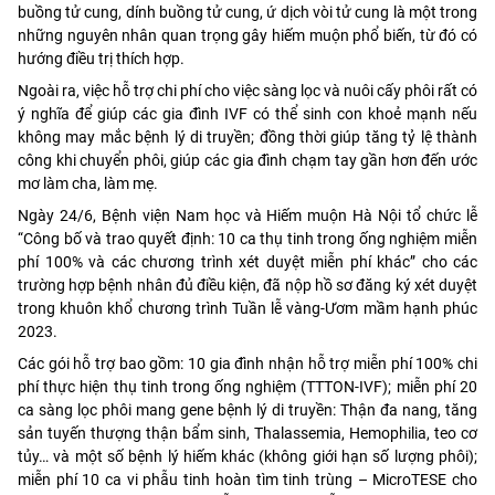
buồng tử cung, dính buồng tử cung, ứ dịch vòi tử cung là một trong
những nguyên nhân quan trọng gây hiếm muộn phổ biến, từ đó có
hướng điều trị thích hợp.
Ngoài ra, việc hỗ trợ chi phí cho việc sàng lọc và nuôi cấy phôi rất có
ý nghĩa để giúp các gia đình IVF có thể sinh con khoẻ mạnh nếu
không may mắc bệnh lý di truyền; đồng thời giúp tăng tỷ lệ thành
công khi chuyển phôi, giúp các gia đình chạm tay gần hơn đến ước
mơ làm cha, làm mẹ.
Ngày 24/6, Bệnh viện Nam học và Hiếm muộn Hà Nội tổ chức lễ
“Công bố và trao quyết định: 10 ca thụ tinh trong ống nghiệm miễn
phí 100% và các chương trình xét duyệt miễn phí khác” cho các
trường hợp bệnh nhân đủ điều kiện, đã nộp hồ sơ đăng ký xét duyệt
trong khuôn khổ chương trình Tuần lễ vàng-Ươm mầm hạnh phúc
2023.
Các gói hỗ trợ bao gồm: 10 gia đình nhận hỗ trợ miễn phí 100% chi
phí thực hiện thụ tinh trong ống nghiệm (TTTON-IVF); miễn phí 20
ca sàng lọc phôi mang gene bệnh lý di truyền: Thận đa nang, tăng
sản tuyến thượng thận bẩm sinh, Thalassemia, Hemophilia, teo cơ
tủy… và một số bệnh lý hiếm khác (không giới hạn số lượng phôi);
miễn phí 10 ca vi phẫu tinh hoàn tìm tinh trùng – MicroTESE cho