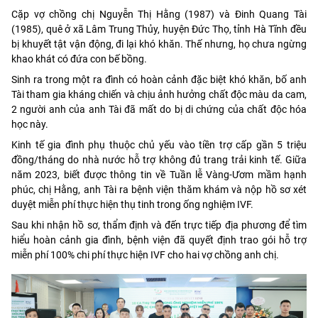
Cặp vợ chồng chị Nguyễn Thị Hằng (1987) và Đinh Quang Tài
(1985), quê ở xã Lâm Trung Thủy, huyện Đức Thọ, tỉnh Hà Tĩnh đều
bị khuyết tật vận động, đi lại khó khăn. Thế nhưng, họ chưa ngừng
khao khát có đứa con bế bồng.
Sinh ra trong một ra đình có hoàn cảnh đặc biệt khó khăn, bố anh
Tài tham gia kháng chiến và chịu ảnh hưởng chất độc màu da cam,
2 người anh của anh Tài đã mất do bị di chứng của chất độc hóa
học này.
Kinh tế gia đình phụ thuộc chủ yếu vào tiền trợ cấp gần 5 triệu
đồng/tháng do nhà nước hỗ trợ không đủ trang trải kinh tế. Giữa
năm 2023, biết được thông tin về Tuần lễ Vàng-Ươm mầm hạnh
phúc, chị Hằng, anh Tài ra bệnh viện thăm khám và nộp hồ sơ xét
duyệt miễn phí thực hiện thụ tinh trong ống nghiệm IVF.
Sau khi nhận hồ sơ, thẩm định và đến trực tiếp địa phương để tìm
hiểu hoàn cảnh gia đình, bệnh viện đã quyết định trao gói hỗ trợ
miễn phí 100% chi phí thực hiện IVF cho hai vợ chồng anh chị.