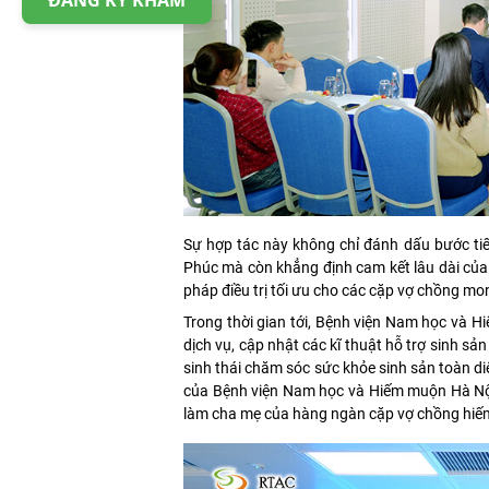
ĐĂNG KÝ KHÁM
Sự hợp tác này không chỉ đánh dấu bước tiế
Phúc mà còn khẳng định cam kết lâu dài của c
pháp điều trị tối ưu cho các cặp vợ chồng mo
Trong thời gian tới, Bệnh viện Nam học và
dịch vụ, cập nhật các kĩ thuật hỗ trợ sinh s
sinh thái chăm sóc sức khỏe sinh sản toàn d
của Bệnh viện Nam học và Hiếm muộn Hà Nội 
làm cha mẹ của hàng ngàn cặp vợ chồng hiế