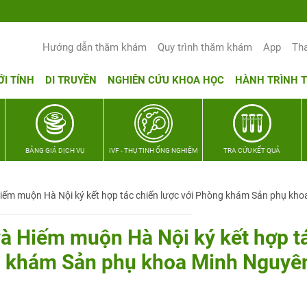
Hướng dẫn thăm khám
Quy trình thăm khám
App
Th
ỚI TÍNH
DI TRUYỀN
NGHIÊN CỨU KHOA HỌC
HÀNH TRÌNH 
BẢNG GIÁ DỊCH VỤ
IVF - THỤ TINH ỐNG NGHIỆM
TRA CỨU KẾT QUẢ
iếm muộn Hà Nội ký kết hợp tác chiến lược với Phòng khám Sản phụ kho
à Hiếm muộn Hà Nội ký kết hợp t
g khám Sản phụ khoa Minh Nguyê