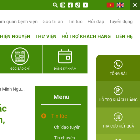
am quan bệnh viện
Góc tri ân
Tin tức
Hỏi đáp
Tuyển dụng
THIỆN NGUYỆN
THƯ VIỆN
HỖ TRỢ KHÁCH HÀNG
LIÊN HỆ
GÓC BÁO CHÍ
ĐĂNG KÝ KHÁM
TỔNG ĐÀI
a Minh Ngu...
Menu
HỖ TRỢ KHÁCH HÀNG
ác
Tin tức
n,
TRA CỨU KẾT QUẢ
Chỉ đạo tuyến
Tin chuyên