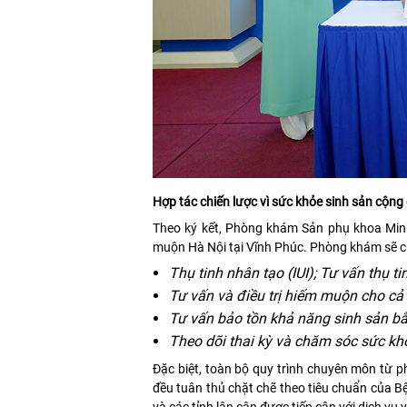
Hợp tác chiến lược vì sức khỏe sinh sản cộng
Theo ký kết, Phòng khám Sản phụ khoa Minh
muộn Hà Nội tại Vĩnh Phúc. Phòng khám sẽ cu
Thụ tinh nhân tạo (IUI); Tư vấn thụ t
Tư vấn và điều trị hiếm muộn cho c
Tư vấn bảo tồn khả năng sinh sản bằ
Theo dõi thai kỳ và chăm sóc sức kh
Đặc biệt, toàn bộ quy trình chuyên môn từ p
đều tuân thủ chặt chẽ theo tiêu chuẩn của 
và các tỉnh lân cận được tiếp cận với dịch vụ y