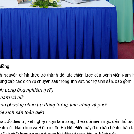
 đồng
 Nguyên chính thức trở thành đối tác chiến lược của Bệnh viện Nam 
ng cấp các dịch vụ chuyên sâu trong lĩnh vực hỗ trợ sinh sản, bao gồm:
inh trong ống nghiệm (IVF)
ả nam và nữ
ng phương pháp trữ đông trứng, tinh trùng và phôi
ỏe sinh sản toàn diện
hác đồ điều trị, xét nghiệm cận lâm sàng, theo dõi niêm mạc đến thủ tụ
Bệnh viện Nam học và Hiếm muộn Hà Nội. Điều này đảm bảo bệnh nhân tạ
 tế có chất lượng tương đương khi điều trị trực tiếp tại bệnh viện.