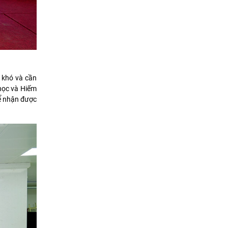
p khó và cần
học và Hiếm
hể nhận được