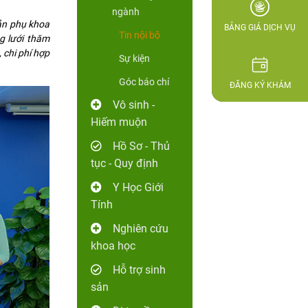
ngành
ản phụ khoa
BẢNG GIÁ DỊCH VỤ
Tin nội bộ
g lưới thăm
 chi phí hợp
Sự kiện
Góc báo chí
ĐĂNG KÝ KHÁM
Vô sinh -
Hiếm muộn
Hồ Sơ - Thủ
tục - Quy định
Y Học Giới
Tính
Nghiên cứu
khoa học
Hỗ trợ sinh
sản