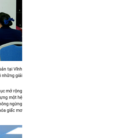
ản tại Vĩnh
i những giải
tục mở rộng
 dựng một hệ
 không ngừng
hóa giấc mơ