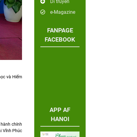
Di truyền
e-Magazine
FANPAGE
FACEBOOK
học và Hiếm
APP AF
HANOI
c hành chính
i Vĩnh Phúc