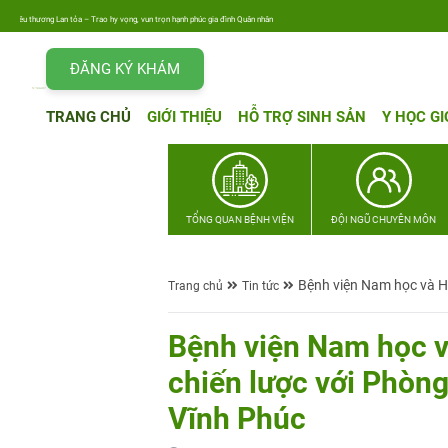
– Trao hy vọng, vun trọn hạnh phúc gia đình Quân nhân
ĐĂNG KÝ KHÁM
TRANG CHỦ
GIỚI THIỆU
HỖ TRỢ SINH SẢN
Y HỌC GI
TỔNG QUAN BỆNH VIỆN
ĐỘI NGŨ CHUYÊN MÔN
Bệnh viện Nam học và H
Trang chủ
Tin tức
Bệnh viện Nam học v
chiến lược với Phòn
Vĩnh Phúc