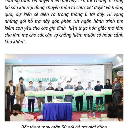
chương trình xét duyệt miễn phí này sẽ được chúng tôi công
bố sau khi Hội đồng chuyên môn tổ chức xét duyệt và thông
qua, dự kiến sẽ diễn ra trong tháng 6 tới đây. Hi vọng
những gói hỗ trợ này góp phần rút ngắn hành trình tìm
kiếm con yêu cho các gia đình, hiện thực hóa giấc mơ làm
cha làm mẹ cho các cặp vợ chồng hiếm muộn có hoàn cảnh
khó khăn”.
Bốc thăm may mắn 50 gói hỗ trợ giải đồng