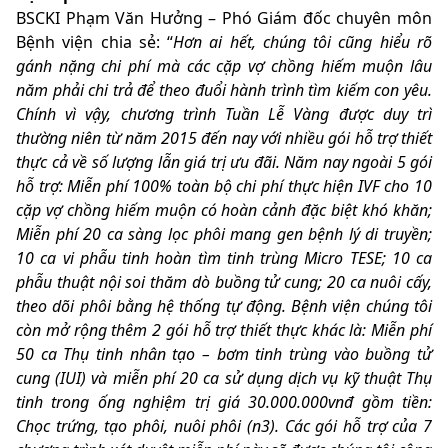
BSCKI Phạm Văn Hưởng – Phó Giám đốc chuyên môn
Bệnh viện chia sẻ:
“
Hơn ai hết, chúng tôi cũng hiểu rõ
gánh nặng chi phí mà các cặp vợ chồng hiếm muộn lâu
năm phải chi trả để theo đuổi hành trình tìm kiếm con yêu.
Chính vì vậy, chương trình Tuần Lễ Vàng được duy trì
thường niên từ năm 2015 đến nay với nhiều gói hỗ trợ thiết
thực cả về số lượng lẫn giá trị ưu đãi. Năm nay ngoài 5 gói
hỗ trợ: Miễn phí 100% toàn bộ chi phí thực hiện IVF cho 10
cặp vợ chồng hiếm muộn có hoàn cảnh đặc biệt khó khăn;
Miễn phí 20 ca sàng lọc phôi mang gen bệnh lý di truyền;
10 ca vi phẫu tinh hoàn tìm tinh trùng Micro TESE; 10 ca
phẫu thuật nội soi thăm dò buồng tử cung; 20 ca nuôi cấy,
theo dõi phôi bằng hệ thống tự động. Bệnh viện chúng tôi
còn mở rộng thêm 2 gói hỗ trợ thiết thực khác là: Miễn phí
50 ca Thụ tinh nhân tạo – bơm tinh trùng vào buồng tử
cung (IUI) và miễn phí 20 ca sử dụng dịch
vụ kỹ thuật Thụ
tinh trong ống nghiệm trị giá 30.000.000vnđ gồm tiền:
Chọc trứng, tạo phôi, nuôi phôi (n3). Các gói hỗ trợ của 7