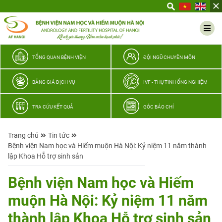
Yêu
thương
Lan
tỏa
–
TỔNG QUAN BỆNH VIỆN
ĐỘI NGŨ CHUYÊN MÔN
Trao
hy
BẢNG GIÁ DỊCH VỤ
IVF - THỤ TINH ỐNG NGHIỆM
vọng,
vun
TRA CỨU KẾT QUẢ
GÓC BÁO CHÍ
trọn
hạnh
Trang chủ
Tin tức
phúc
Bệnh viện Nam học và Hiếm muộn Hà Nội: Kỷ niệm 11 năm thành
gia
lập Khoa Hỗ trợ sinh sản
đình
Quân
Bệnh viện Nam học và Hiếm
nhân
muộn Hà Nội: Kỷ niệm 11 năm
thành lập Khoa Hỗ trợ sinh sản