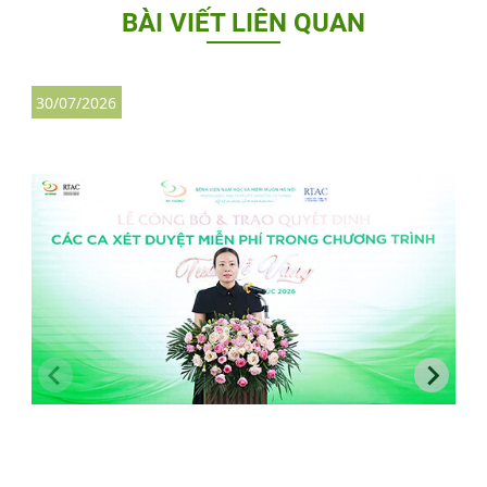
BÀI VIẾT LIÊN QUAN
30/07/2026
3