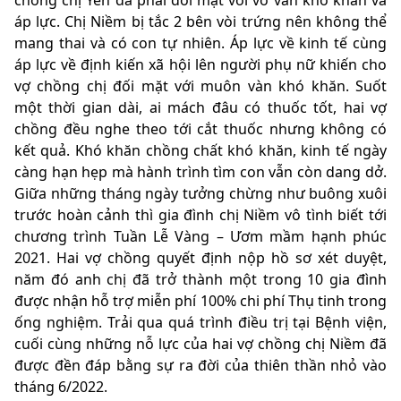
chồng chị Yên đã phải đối mặt với vô vàn khó khăn và
áp lực. Chị Niềm bị tắc 2 bên vòi trứng nên không thể
mang thai và có con tự nhiên. Áp lực về kinh tế cùng
áp lực về định kiến xã hội lên người phụ nữ khiến cho
vợ chồng chị đối mặt với muôn vàn khó khăn. Suốt
một thời gian dài, ai mách đâu có thuốc tốt, hai vợ
chồng đều nghe theo tới cắt thuốc nhưng không có
kết quả. Khó khăn chồng chất khó khăn, kinh tế ngày
càng hạn hẹp mà hành trình tìm con vẫn còn dang dở.
Giữa những tháng ngày tưởng chừng như buông xuôi
trước hoàn cảnh thì gia đình chị Niềm vô tình biết tới
chương trình Tuần Lễ Vàng – Ươm mầm hạnh phúc
2021. Hai vợ chồng quyết định nộp hồ sơ xét duyệt,
năm đó anh chị đã trở thành một trong 10 gia đình
được nhận hỗ trợ miễn phí 100% chi phí Thụ tinh trong
ống nghiệm. Trải qua quá trình điều trị tại Bệnh viện,
cuối cùng những nỗ lực của hai vợ chồng chị Niềm đã
được đền đáp bằng sự ra đời của thiên thần nhỏ vào
tháng 6/2022.