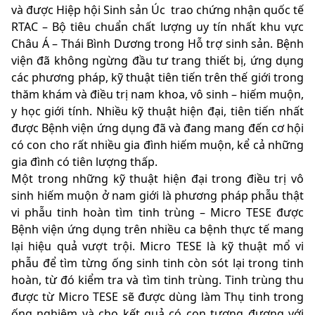
và được Hiệp hội Sinh sản Úc trao chứng nhận quốc tế
RTAC – Bộ tiêu chuẩn chất lượng uy tín nhất khu vực
Châu Á – Thái Bình Dương trong Hỗ trợ sinh sản. Bệnh
viện đã không ngừng đầu tư trang thiết bị, ứng dụng
các phương pháp, kỹ thuật tiên tiến trên thế giới trong
thăm khám và điều trị nam khoa, vô sinh – hiếm muộn,
y học giới tính. Nhiều kỹ thuật hiện đại, tiên tiến nhất
được Bệnh viện ứng dụng đã và đang mang đến cơ hội
có con cho rất nhiều gia đình hiếm muộn, kể cả những
gia đình có tiên lượng thấp.
Một trong những kỹ thuật hiện đại trong điều trị vô
sinh hiếm muộn ở nam giới là phương pháp phẫu thật
vi phẫu tinh hoàn tìm tinh trùng – Micro TESE được
Bệnh viện ứng dụng trên nhiều ca bệnh thực tế mang
lại hiệu quả vượt trội. Micro TESE là kỹ thuật mổ vi
phẫu để tìm từng ống sinh tinh còn sót lại trong tinh
hoàn, từ đó kiểm tra và tìm tinh trùng. Tinh trùng thu
được từ Micro TESE sẽ được dùng làm Thụ tinh trong
ống nghiệm và cho kết quả có con tương đương với