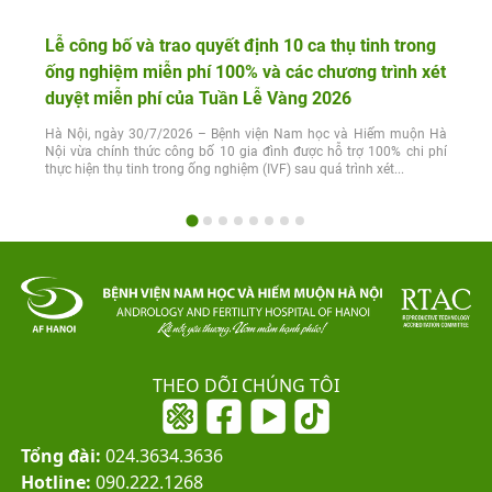
Lễ công bố và trao quyết định 10 ca thụ tinh trong
ống nghiệm miễn phí 100% và các chương trình xét
duyệt miễn phí của Tuần Lễ Vàng 2026
Hà Nội, ngày 30/7/2026 – Bệnh viện Nam học và Hiếm muộn Hà
Nội vừa chính thức công bố 10 gia đình được hỗ trợ 100% chi phí
thực hiện thụ tinh trong ống nghiệm (IVF) sau quá trình xét...
THEO DÕI CHÚNG TÔI
Tổng đài:
024.3634.3636
Hotline:
090.222.1268