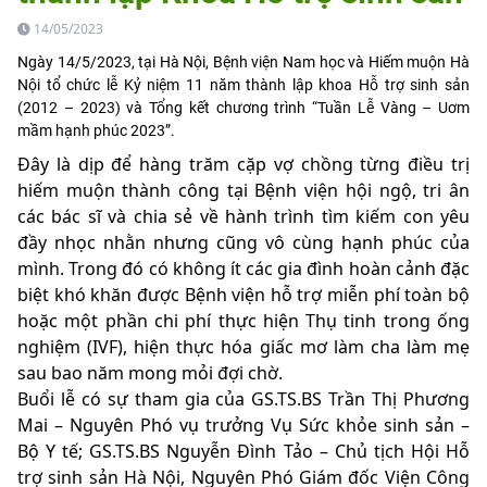
14/05/2023
Ngày 14/5/2023, tại Hà Nội, Bệnh viện Nam học và Hiếm muộn Hà
Nội tổ chức lễ Kỷ niệm 11 năm thành lập khoa Hỗ trợ sinh sản
(2012 – 2023) và Tổng kết chương trình “Tuần Lễ Vàng – Uơm
mầm hạnh phúc 2023”.
Đây là dịp để hàng trăm cặp vợ chồng từng điều trị
hiếm muộn thành công tại Bệnh viện hội ngộ, tri ân
các bác sĩ và chia sẻ về hành trình tìm kiếm con yêu
đầy nhọc nhằn nhưng cũng vô cùng hạnh phúc của
mình. Trong đó có không ít các gia đình hoàn cảnh đặc
biệt khó khăn được Bệnh viện hỗ trợ miễn phí toàn bộ
hoặc một phần chi phí thực hiện Thụ tinh trong ống
nghiệm (IVF), hiện thực hóa giấc mơ làm cha làm mẹ
sau bao năm mong mỏi đợi chờ.
Buổi lễ có sự tham gia của GS.TS.BS Trần Thị Phương
Mai – Nguyên Phó vụ trưởng Vụ Sức khỏe sinh sản –
Bộ Y tế; GS.TS.BS Nguyễn Đình Tảo – Chủ tịch Hội Hỗ
trợ sinh sản Hà Nội, Nguyên Phó Giám đốc Viện Công