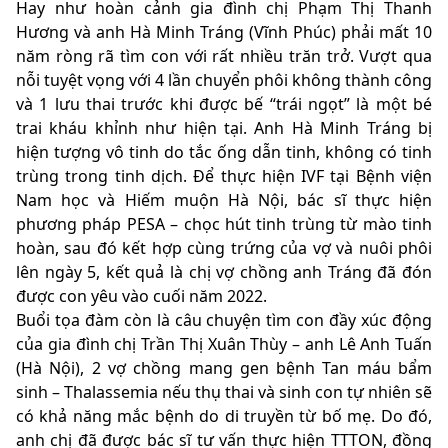
Hay như hoàn cảnh gia đình chị Phạm Thị Thanh
Hương và anh Hà Minh Tráng (Vĩnh Phúc) phải mất 10
năm ròng rã tìm con với rất nhiều trăn trở. Vượt qua
nỗi tuyệt vọng với 4 lần chuyển phôi không thành công
và 1 lưu thai trước khi được bế “trái ngọt” là một bé
trai kháu khỉnh như hiện tại. Anh Hà Minh Tráng bị
hiện tượng vô tinh do tắc ống dẫn tinh, không có tinh
trùng trong tinh dịch. Để thực hiện IVF tại Bệnh viện
Nam học và Hiếm muộn Hà Nội, bác sĩ thực hiện
phương pháp PESA – chọc hút tinh trùng từ mào tinh
hoàn, sau đó kết hợp cùng trứng của vợ và nuôi phôi
lên ngày 5, kết quả là chị vợ chồng anh Tráng đã đón
được con yêu vào cuối năm 2022.
Buổi tọa đàm còn là câu chuyện tìm con đầy xúc động
của gia đình chị Trần Thị Xuân Thùy – anh Lê Anh Tuấn
(Hà Nội), 2 vợ chồng mang gen bệnh Tan máu bẩm
sinh – Thalassemia nếu thụ thai và sinh con tự nhiên sẽ
có khả năng mắc bệnh do di truyền từ bố mẹ. Do đó,
anh chị đã được bác sĩ tư vấn thực hiện TTTON, đồng