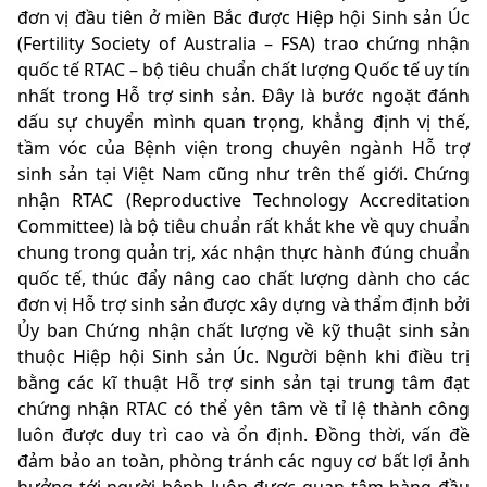
đơn vị đầu tiên ở miền Bắc được Hiệp hội Sinh sản Úc
(Fertility Society of Australia – FSA) trao chứng nhận
quốc tế RTAC – bộ tiêu chuẩn chất lượng Quốc tế uy tín
nhất trong Hỗ trợ sinh sản. Đây là bước ngoặt đánh
dấu sự chuyển mình quan trọng, khẳng định vị thế,
tầm vóc của Bệnh viện trong chuyên ngành Hỗ trợ
sinh sản tại Việt Nam cũng như trên thế giới. Chứng
nhận RTAC (Reproductive Technology Accreditation
Committee) là bộ tiêu chuẩn rất khắt khe về quy chuẩn
chung trong quản trị, xác nhận thực hành đúng chuẩn
quốc tế, thúc đẩy nâng cao chất lượng dành cho các
đơn vị Hỗ trợ sinh sản được xây dựng và thẩm định bởi
Ủy ban Chứng nhận chất lượng về kỹ thuật sinh sản
thuộc Hiệp hội Sinh sản Úc. Người bệnh khi điều trị
bằng các kĩ thuật Hỗ trợ sinh sản tại trung tâm đạt
chứng nhận RTAC có thể yên tâm về tỉ lệ thành công
luôn được duy trì cao và ổn định. Đồng thời, vấn đề
đảm bảo an toàn, phòng tránh các nguy cơ bất lợi ảnh
hưởng tới người bệnh luôn được quan tâm hàng đầu