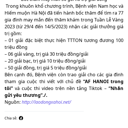
Trong khuôn khổ chương trình, Bệnh viện Nam học và
Hiếm muộn Hà Nội đã tiến hành bốc thăm để tìm ra 77
gia đình may mắn đến thăm khám trong Tuần Lễ Vàng
2023 (từ 29/4 đến 14/5/2023) nhận các giải thưởng giá
trị gồm:
– 01 giải đặc biệt thực hiện TTTON tương đương 100
triệu đồng
– 06 giải vàng, trị giá 30 triệu đồng/giải
– 20 giải bạc, trị giá 10 triệu đồng/giải
– 50 giải đồng, trị giá 5 triệu đồng/giải
Bên cạnh đó, Bệnh viện còn trao giải cho các gia đình
tham gia cuộc thi viết với chủ đề
“AF HANOI trong
tôi”
và cuộc thi video trên nền tảng Tiktok –
“Nhắn
gửi yêu thương”./.
Nguồn:
http://laodongxahoi.net/
Chia sẻ: