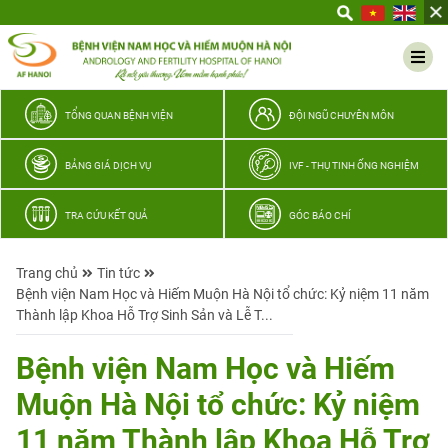
Yêu
thương
Lan
tỏa
–
TỔNG QUAN BỆNH VIỆN
ĐỘI NGŨ CHUYÊN MÔN
Trao
hy
BẢNG GIÁ DỊCH VỤ
IVF - THỤ TINH ỐNG NGHIỆM
vọng,
vun
TRA CỨU KẾT QUẢ
GÓC BÁO CHÍ
trọn
hạnh
Trang chủ
Tin tức
phúc
Bệnh viện Nam Học và Hiếm Muộn Hà Nội tổ chức: Kỷ niệm 11 năm
gia
Thành lập Khoa Hỗ Trợ Sinh Sản và Lễ T...
đình
Quân
Bệnh viện Nam Học và Hiếm
nhân
Muộn Hà Nội tổ chức: Kỷ niệm
11 năm Thành lập Khoa Hỗ Trợ