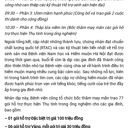
công nhờ can thiệp các kỹ thuật Hỗ trợ sinh sản hiện đại)
09:30 – Phần 3: Ươm mầm hạnh phúc (Công bố và trao giải 2 cuộc
thi dành cho cộng đồng)
10:30 – Phần 4: Thắp lửa niềm tin (Bốc thăm may mắn các gói hỗ
trợ thực hiện Thụ tinh trong ống nghiệm)
Ngoài tổng kết, cập nhật những thành tựu, chứng nhận đạt chuẩn
chất lượng quốc tế (RTAC) và các kỹ thuật tiên tiến nhất về Hỗ trợ
sinh sản mà Bệnh viện Nam học và Hiếm muộn Hà Nội đạt được
trong thời gian qua, buổi lễ còn là dịp các gia đình đã thành công
đón thiên thần nhỏ tại Bệnh viện cùng chia sẻ về hành trình điều trị
hiếm muộn mang nhiều cung bậc cảm xúc. Sau những nỗ lực, kiên
trì trong hành trình tìm con, các cặp vợ chồng hiếm muộn đã nhận
được hạnh phúc trọn vẹn với tiếng khóc, tiếng cười của trẻ thơ đầy
ắp trong gia đình nhỏ.
Nhân dịp này, Bệnh viện cũng tổ chức bốc thăm may mắn trao 77
gói hỗ trợ thực hiện Thụ tinh trong ống nghiệm cho các gia đình,
bao gồm:
– 01 gói hỗ trợ Đặc biệt trị giá 100 triệu đồng
– 06 gói hỗ trợ Vàng, mỗi gói trị giá 30 triệu đồng