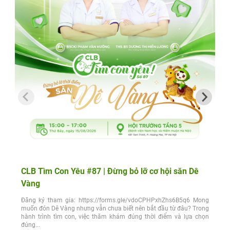
CLB Tìm Con Yêu #87 | Đừng bỏ lỡ cơ hội săn Dê
Vàng
Đăng ký tham gia: https://forms.gle/vdoCPHPxhZhs6B5q6 Mong
muốn đón Dê Vàng nhưng vẫn chưa biết nên bắt đầu từ đâu? Trong
hành trình tìm con, việc thăm khám đúng thời điểm và lựa chọn
đúng...