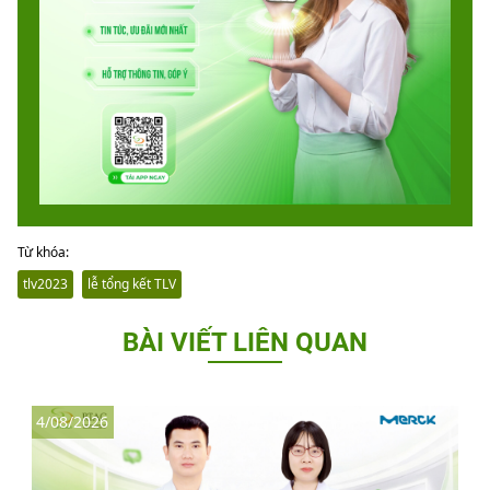
Từ khóa:
tlv2023
lễ tổng kết TLV
BÀI VIẾT LIÊN QUAN
4/08/2026
3