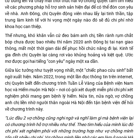
cứ bùng lên và cháy mãi thôi thúc hai vợ chồng quyết tâm tìm hiểu
về các phương pháp hỗ trợ sinh sản hiện đại để có thể đón con yêu
về nhà. Anh Đông, chị Quyên động viên nhau lấy lại tinh thần, tập
trung làm kinh tế với hi vọng một ngày nào đó sẽ đủ chi phí nhờ
khoa học can thiệp.
Thế nhưng, khó khăn vẫn cứ đeo bám anh chị, tiền rành rụm chắt
bóp chưa được bao nhiêu thì năm 2020 anh Đông bị tai nạn giao
thông, mất một thời gian dài để phục hồi chức năng đi lại. Kinh tế
gia đình chị Quyên lại càng rơi vào khủng hoảng và kiệt quệ. Ước
mơ được gọi hai tiếng “con yêu” ngày một xa dần.
Giữa lúc tưởng như tuyệt vọng nhất, một “chiếc phao cứu sinh” bất
ngờ xuất hiện. Năm 2022, trong một lần đọc thông tin trên internet,
chị Quyên biết đến chương trình Tuần Lễ Vàng của Bệnh viện Nam
học và Hiếm muộn Hà Nội – nơi có gói xét duyệt miễn phí chi phí xét
nghiệm phôi mang gen bệnh lý hiếm. Nửa tin, nửa ngờ, vợ chồng
anh chị liền nhờ người thân ngoài Hà Nội đến tận bệnh viện để hỏi
về chương trình này.
“Lúc đầu 2 vợ chồng cũng nghi ngờ và nghĩ làm gì mà bệnh viện lại
có chương trình hỗ trợ nhiều như thế. Theo tìm hiểu của mình lúc đó
chi phí xét nghiệm phôi với những trường hợp như vợ chồng mình
tốn rất nhiều chi phí. Vợ chồng mình liền nhờ các em làm ở ngoài Hà