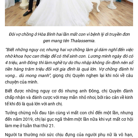
Đôi vợ chồng ở Hòa Bình hai lần mất con vì bệnh lý di truyền đơn
gen mang tên Thalassemia.
“Biết những nguy cơ, nhưng hai vợ chồng làm gì dám nghĩ đến việc
nhờ khoa học can thiệp để có thể sinh con. Lương mình ngày đó có
4 triệu, anh Đông thì làm nghề tự do thu nhập không ổn định nên số
tiền hàng trăm triệu đối với gia đình là quá lớn. Vợ chồng đành hi
vọng… dù mong manh”,
giọng chị Quyên nghẹn lại khi nói về câu
chuyện của mình.
Biết được những nguy cơ đó nhưng anh Đông, chị Quyên đành
chấp nhận và đánh cược với may mắn nhỏ nhoi, bởi rào cản về kinh
tế khi đó là quá lớn với anh chị.
Tưởng chừng nỗi đau tận cùng vì mất con chỉ đến một lần, nhưng
đến năm 2019, chị lại gục ngã thêm một lần nữa khi vụt mất cơ hội
làm mẹ ở tuần thai thứ 21.
Người ta thường nói sức chịu đựng của người phụ nữ là vô hạn,