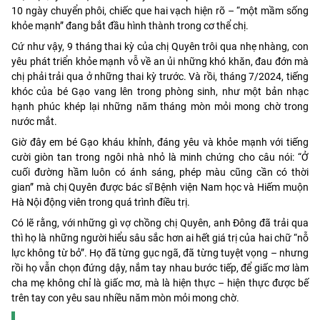
10 ngày chuyển phôi, chiếc que hai vạch hiện rõ – “một mầm sống
khỏe mạnh” đang bắt đầu hình thành trong cơ thể chị.
Cứ như vậy, 9 tháng thai kỳ của chị Quyên trôi qua nhẹ nhàng, con
yêu phát triển khỏe mạnh vỗ về an ủi những khó khăn, đau đớn mà
chị phải trải qua ở những thai kỳ trước. Và rồi, tháng 7/2024, tiếng
khóc của bé Gạo vang lên trong phòng sinh, như một bản nhạc
hạnh phúc khép lại những năm tháng mòn mỏi mong chờ trong
nước mắt.
Giờ đây em bé Gạo kháu khỉnh, đáng yêu và khỏe mạnh với tiếng
cười giòn tan trong ngôi nhà nhỏ là minh chứng cho câu nói: “Ở
cuối đường hầm luôn có ánh sáng, phép màu cũng cần có thời
gian” mà chị Quyên được bác sĩ Bệnh viện Nam học và Hiếm muộn
Hà Nội động viên trong quá trình điều trị.
Có lẽ rằng, với những gì vợ chồng chị Quyên, anh Đông đã trải qua
thì họ là những người hiểu sâu sắc hơn ai hết giá trị của hai chữ “nỗ
lực không từ bỏ”. Họ đã từng gục ngã, đã từng tuyệt vọng – nhưng
rồi họ vẫn chọn đứng dậy, nắm tay nhau bước tiếp, để giấc mơ làm
cha mẹ không chỉ là giấc mơ, mà là hiện thực – hiện thực được bế
trên tay con yêu sau nhiều năm mòn mỏi mong chờ.