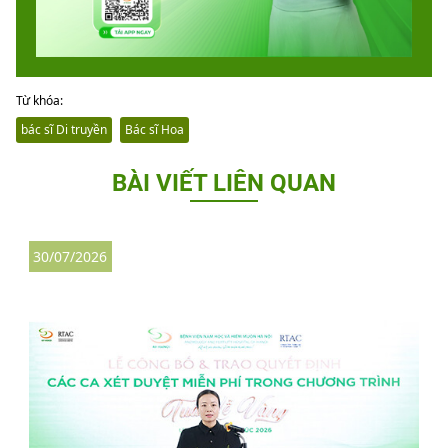
Từ khóa:
bác sĩ Di truyền
Bác sĩ Hoa
BÀI VIẾT LIÊN QUAN
30/07/2026
3