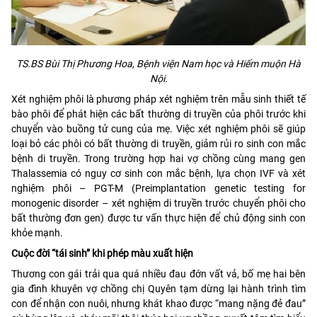
TS.BS Bùi Thị Phương Hoa, Bệnh viện Nam học và Hiếm muộn Hà
Nội.
Xét nghiệm phôi là phương pháp xét nghiệm trên mẫu sinh thiết tế
bào phôi để phát hiện các bất thường di truyền của phôi trước khi
chuyển vào buồng tử cung của mẹ. Việc xét nghiệm phôi sẽ giúp
loại bỏ các phôi có bất thường di truyền, giảm rủi ro sinh con mắc
bệnh di truyền. Trong trường hợp hai vợ chồng cùng mang gen
Thalassemia có nguy cơ sinh con mắc bệnh, lựa chọn IVF và xét
nghiệm phôi – PGT-M (Preimplantation genetic testing for
monogenic disorder – xét nghiệm di truyền trước chuyển phôi cho
bất thường đơn gen) được tư vấn thực hiện để chủ động sinh con
khỏe mạnh.
Cuộc đời “tái sinh” khi phép màu xuất hiện
Thương con gái trải qua quá nhiều đau đớn vất vả, bố mẹ hai bên
gia đình khuyên vợ chồng chị Quyên tạm dừng lại hành trình tìm
con để nhận con nuôi, nhưng khát khao được “mang nặng đẻ đau”