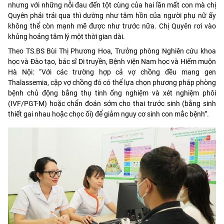
nhưng với những nỗi đau đến tột cùng của hai lần mất con mà chị
Quyên phải trải qua thì dường như tâm hồn của người phụ nữ ấy
không thể còn mạnh mẽ được như trước nữa. Chị Quyên rơi vào
khủng hoảng tâm lý một thời gian dài.
Theo TS.BS Bùi Thị Phương Hoa, Trưởng phòng Nghiên cứu khoa
học và Đào tạo, bác sĩ Di truyền, Bệnh viện Nam học và Hiếm muộn
Hà Nội: “Với các trường hợp cả vợ chồng đều mang gen
Thalassemia, cặp vợ chồng đó có thể lựa chọn phương pháp phòng
bệnh chủ động bằng thụ tinh ống nghiệm và xét nghiệm phôi
(IVF/PGT-M) hoặc chẩn đoán sớm cho thai trước sinh (bằng sinh
thiết gai nhau hoặc chọc ối) để giảm nguy cơ sinh con mắc bệnh”.