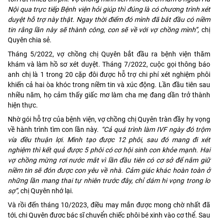
Nội qua trực tiếp Bệnh viện hỏi giúp thì đúng là có chương trình xét
duyệt hỗ trợ này thật. Ngay thời điểm đó mình đã bắt đầu có niềm
tin rằng lần này sẽ thành công, con sẽ về với vợ chồng mình”,
chị
Quyên chia sẻ.
Tháng 5/2022, vợ chồng chị Quyên bắt đầu ra bệnh viện thăm
khám và làm hồ sơ xét duyệt. Tháng 7/2022, cuộc gọi thông báo
anh chị là 1 trong 20 cặp đôi được hỗ trợ chi phí xét nghiệm phôi
khiến cả hai òa khóc trong niềm tin và xúc động. Lần đầu tiên sau
nhiều năm, họ cảm thấy giấc mơ làm cha mẹ đang dần trở thành
hiện thực.
Nhờ gói hỗ trợ của bệnh viện, vợ chồng chị Quyên tràn đầy hy vọng
về hành trình tìm con lần này.
“Cả quá trình làm IVF ngày đó trộm
vía đều thuận lợi. Mình tạo được 12 phôi, sau đó mang đi xét
nghiệm thì kết quả được 5 phôi có cơ hội sinh con khỏe mạnh. Hai
vợ chồng mừng rơi nước mắt vì lần đầu tiên có cơ sở để nắm giữ
niềm tin sẽ đón được con yêu về nhà. Cảm giác khác hoàn toàn ở
những lần mang thai tự nhiên trước đây, chỉ dám hi vọng trong lo
sợ”
, chị Quyên nhớ lại.
Và rồi đến tháng 10/2023, điều may mắn được mong chờ nhất đã
tới, chị Quyên được bác sĩ chuyển chiếc phôi bé xinh vào cơ thể. Sau