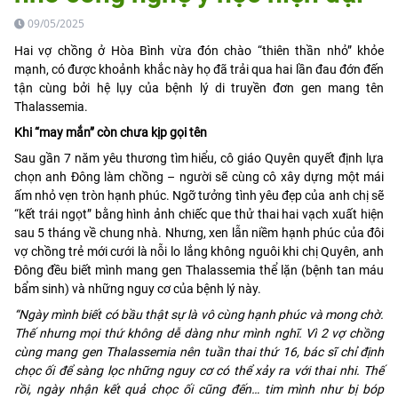
09/05/2025
Hai vợ chồng ở Hòa Bình vừa đón chào “thiên thần nhỏ” khỏe
mạnh, có được khoảnh khắc này họ đã trải qua hai lần đau đớn đến
tận cùng bởi hệ lụy của bệnh lý di truyền đơn gen mang tên
Thalassemia.
Khi “may mắn” còn chưa kịp gọi tên
Sau gần 7 năm yêu thương tìm hiểu, cô giáo Quyên quyết định lựa
chọn anh Đông làm chồng – người sẽ cùng cô xây dựng một mái
ấm nhỏ vẹn tròn hạnh phúc. Ngỡ tưởng tình yêu đẹp của anh chị sẽ
“kết trái ngọt” bằng hình ảnh chiếc que thử thai hai vạch xuất hiện
sau 5 tháng về chung nhà. Nhưng, xen lẫn niềm hạnh phúc của đôi
vợ chồng trẻ mới cưới là nỗi lo lắng không nguôi khi chị Quyên, anh
Đông đều biết mình mang gen Thalassemia thể lặn (bệnh tan máu
bẩm sinh) và những nguy cơ của bệnh lý này.
“Ngày mình biết có bầu thật sự là vô cùng hạnh phúc và mong chờ.
Thế nhưng mọi thứ không dễ dàng như mình nghĩ. Vì 2 vợ chồng
cùng mang gen Thalassemia nên tuần thai thứ 16, bác sĩ chỉ định
chọc ối để sàng lọc những nguy cơ có thể xảy ra với thai nhi. Thế
rồi, ngày nhận kết quả chọc ối cũng đến… tim mình như bị bóp