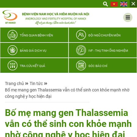
Yêu
thương
Lan
tỏa
–
TỔNG QUAN BỆNH VIỆN
ĐỘI NGŨ CHUYÊN MÔN
Trao
hy
BẢNG GIÁ DỊCH VỤ
IVF - THỤ TINH ỐNG NGHIỆM
vọng,
vun
TRA CỨU KẾT QUẢ
GÓC BÁO CHÍ
trọn
hạnh
Trang chủ
Tin tức
phúc
Bố mẹ mang gen Thalassemia vẫn có thể sinh con khỏe mạnh nhờ
gia
công nghệ y học hiện đại
đình
Quân
Bố mẹ mang gen Thalassemia
nhân
vẫn có thể sinh con khỏe mạnh
nhờ công nghệ y học hiện đại