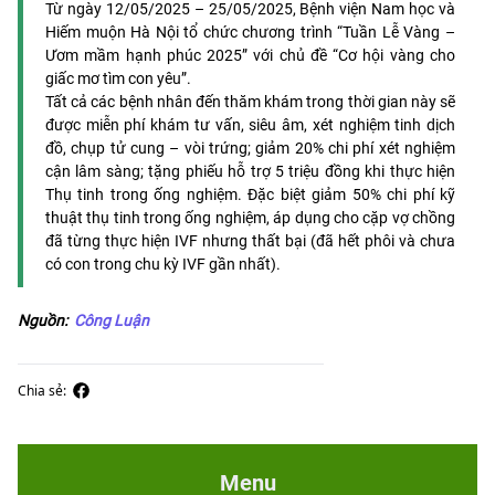
Từ ngày 12/05/2025 – 25/05/2025, Bệnh viện Nam học và
Hiếm muộn Hà Nội tổ chức chương trình “Tuần Lễ Vàng –
Ươm mầm hạnh phúc 2025” với chủ đề “Cơ hội vàng cho
giấc mơ tìm con yêu”.
Tất cả các bệnh nhân đến thăm khám trong thời gian này sẽ
được miễn phí khám tư vấn, siêu âm, xét nghiệm tinh dịch
đồ, chụp tử cung – vòi trứng; giảm 20% chi phí xét nghiệm
cận lâm sàng; tặng phiếu hỗ trợ 5 triệu đồng khi thực hiện
Thụ tinh trong ống nghiệm. Đặc biệt giảm 50% chi phí kỹ
thuật thụ tinh trong ống nghiệm, áp dụng cho cặp vợ chồng
đã từng thực hiện IVF nhưng thất bại (đã hết phôi và chưa
có con trong chu kỳ IVF gần nhất).
Nguồn:
Công Luận
Chia sẻ:
Menu