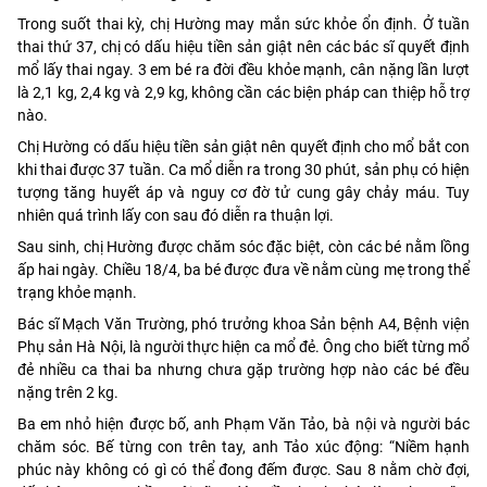
Trong suốt thai kỳ, chị Hường may mắn sức khỏe ổn định. Ở tuần
thai thứ 37, chị có dấu hiệu tiền sản giật nên các bác sĩ quyết định
mổ lấy thai ngay. 3 em bé ra đời đều khỏe mạnh, cân nặng lần lượt
là 2,1 kg, 2,4 kg và 2,9 kg, không cần các biện pháp can thiệp hỗ trợ
nào.
Chị Hường có dấu hiệu tiền sản giật nên quyết định cho mổ bắt con
khi thai được 37 tuần. Ca mổ diễn ra trong 30 phút, sản phụ có hiện
tượng tăng huyết áp và nguy cơ đờ tử cung gây chảy máu. Tuy
nhiên quá trình lấy con sau đó diễn ra thuận lợi.
Sau sinh, chị Hường được chăm sóc đặc biệt, còn các bé nằm lồng
ấp hai ngày. Chiều 18/4, ba bé được đưa về nằm cùng mẹ trong thể
trạng khỏe mạnh.
Bác sĩ Mạch Văn Trường, phó trưởng khoa Sản bệnh A4, Bệnh viện
Phụ sản Hà Nội, là người thực hiện ca mổ đẻ. Ông cho biết từng mổ
đẻ nhiều ca thai ba nhưng chưa gặp trường hợp nào các bé đều
nặng trên 2 kg.
Ba em nhỏ hiện được bố, anh Phạm Văn Tảo, bà nội và người bác
chăm sóc. Bế từng con trên tay, anh Tảo xúc động: “Niềm hạnh
phúc này không có gì có thể đong đếm được. Sau 8 nằm chờ đợi,