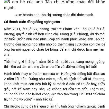
3 em bé của anh Tảo chị Hường chào đời khỏe mạnh.
Cả thanh xuân đằng đẵng ngóng con…
Năm 2011, ở tuổi 27, chàng trai trẻ Phạm Văn Tảo (quê ở Hải
Dương) quyết định kết hôn cùng chị Hường (Hải Phòng), khi đó mới
22 tuổi. Giống như bao nhiêu cặp đôi hạnh phúc khác, anh Tảo chị
Hường đều mong ngôi nhà nhỏ có thêm tiếng cười của con trẻ, để
ông bà nội ngoại có cháu bế bồng, để anh chị được làm mẹ, làm
cha.
Thế nhưng, 6 tháng, 1 năm rồi 2 năm trôi qua, càng mong ngóng,
thì niềm vui làm cha mẹ vẫn chưa đến với đôi vợ chồng trẻ tuổi.
Hành trình chạy chữa tìm con của chị Hường và chồng bắt đầu sau
2 năm kết hôn. “Đúng như các cụ nói, có bệnh thì vái tứ phương,
khao khát mụn con nên bất kỳ ai mách ở đâu có thuốc hay, thầy
giỏi, bất kể Nam hay Bắc, vợ chồng tôi đều tìm đến. Thậm chí,
chúng tôi còn gác lại hết công việc vào tận trong TP. HCM để chữa
trị, nhưng vô vọng”
–
anh Tảo kể.
Chị Hường cũng đã trải qua 3 lần thụ tinh ống nghiệm tại các bệnh