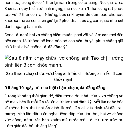
hơn nữa, trong đó có 1 thai lại nằm trong cổ tử cung. Nếu giữ lại cả
3 sẽ rất nguy hiểm tới tính mạng, mà nếu xử lí 1 thai cũng rất phức
tạp với 2 thai còn lại. Nhưng, bác sĩ khuyên để đảm bảo cho sức
khỏe cả mẹ cả con, nên giữ lại 2 phôi thai. Lúc ấy, cảm giác như sét
đánh ngang tai mình.
Song tôi nghĩ, hai vợ chồng hiếm muộn, phải vất vả lắm con mới đến
bên cạnh, tôi không nỡ lòng nào bỏ con nên thuyết phục chồng giữ
cả 3 thai lại và chồng tôi đã đồng ý”.
Sau 8 năm chạy chữa, vợ chồng anh Tảo chị Hường sinh liền 3 con
khỏe mạnh.
9 tháng 10 ngày trôi qua thật chậm chạm, dài đằng đẵng…
“Trong khoảng thời gian đó, điều mong đợi nhất của 2 vợ chồng và
bố mẹ 2 bên là mỗi lần tôi lên đi khám thai định kỳ. Mỗi lần nghe bác
sĩ thông báo thai nhi ổn định là một lần cả gia đình tôi đều vui
mừng. Nhớ lần đầu tiên nghe tiếng đập của tim thai, hai vợ chồng
xúc động, nằm trên bàn khám mà nước mắt tôi cứ trực trào ra.
Cảm giác đó thật thiêng liêng”.