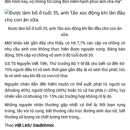
đến hôm nay, vợ chồng tôi cũng đón niềm hạnh phúc làm cha mẹ”.
Được làm bố ở tuổi 35, anh Tảo xúc động khi lần đầu cho con ăn
sữa.
Một khảo sát gần đây cho thấy, có tới 7,7% các cặp vợ chồng có
nhu cầu sinh con không thực hiện được nguyện vọng. Đáng báo
động, 50% cặp vợ chồng vô sinh ở độ tuổi dưới 30.
GS.TS Nguyễn Viết Tiến, Thứ trưởng Bộ Y tế đã cho biết có đến 60-
70% người điều trị vô sinh thời gian gần đây là vô sinh thứ phát, tức
là vô sinh sau khi đã có con/có thai.
Nguyên nhân dẫn đến hiếm muộn có thể xuất phát từ người vợ
(khoảng 40%), người chồng (40%) hoặc từ cả hai phía (~20%), tuy
nhiên vẫn có khoảng 10- 15% các trường hợp không rõ lý do.
Những nguyên nhân thường gặp nhất có thể là: Rối loạn rụng
trứng, tắc vòi tử cung, bất thường cấu trúc đường sinh dục nữ, bất
thường số lượng và chất lượng tinh trùng,..
Theo
Việt Linh/ Giadinhmoi