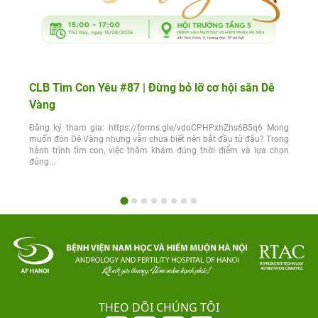
CLB Tìm Con Yêu #87 | Đừng bỏ lỡ cơ hội săn Dê
Vàng
Đăng ký tham gia: https://forms.gle/vdoCPHPxhZhs6B5q6 Mong
muốn đón Dê Vàng nhưng vẫn chưa biết nên bắt đầu từ đâu? Trong
hành trình tìm con, việc thăm khám đúng thời điểm và lựa chọn
đúng...
THEO DÕI CHÚNG TÔI