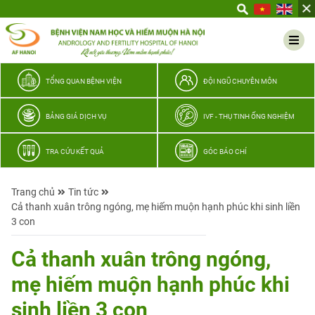
Yêu
thương
Lan
tỏa
–
TỔNG QUAN BỆNH VIỆN
ĐỘI NGŨ CHUYÊN MÔN
Trao
hy
BẢNG GIÁ DỊCH VỤ
IVF - THỤ TINH ỐNG NGHIỆM
vọng,
vun
TRA CỨU KẾT QUẢ
GÓC BÁO CHÍ
trọn
hạnh
Trang chủ
Tin tức
phúc
Cả thanh xuân trông ngóng, mẹ hiếm muộn hạnh phúc khi sinh liền
gia
3 con
đình
Quân
Cả thanh xuân trông ngóng,
nhân
mẹ hiếm muộn hạnh phúc khi
sinh liền 3 con