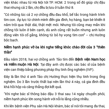
viện khác nhau từ Hà Nội tới TP. HCM. 2 trong số đó giúp chị đậu
thai nhưng cả 2 lần, chị đều bị lưu ở tuần thứ 8.
“Có những lúc cả 2 vợ chồng đều đau khổ, bế tắc trong hành trình
tìm con. Áp lực từ chính mình đến gia đình, họ hàng, bạn bè khiến 8
năm trôi qua thật dài, thật mệt mỏi. Nhưng tôi cũng may mắn khi
chồng tôi luôn ở bên cạnh, dù anh cũng rất buồn nhưng anh luôn
động viên tôi cố gắng, không từ bỏ hy vọng tìm con” – chị Hường
bộc bạch.
Niềm hạnh phúc vỡ òa khi nghe tiếng khóc chào đời của 3 “thiên
thần”
Đầu năm 2018, hai vợ chồng anh Tảo tìm đến
Bệnh viện Nam học
và Hiếm muộn Hà Nội
. Tại đây anh chị được các bác sĩ của bệnh
viện can thiệp bằng phương pháp thụ tinh ống nghiệm (IVF).
Đây là lần thứ 4 anh Tảo chị Hường thực hiện thụ tinh trong ống
nghiệm. Do 3 lần trước thất bại nên lần thứ 4 này, cả gia đình đều
khá hồi hộp và căng thẳng đợi kết quả.
“Khi nghe bác sĩ thông báo đậu 3 thai sau 14 ngày chuyển phôi,
niềm hạnh phúc lớn song hành với nỗi lo lắng cũng nhiều.
Khi lên bệnh viện Phụ sản Hà Nội khám, bác sĩ nói tôi mang đa thai,