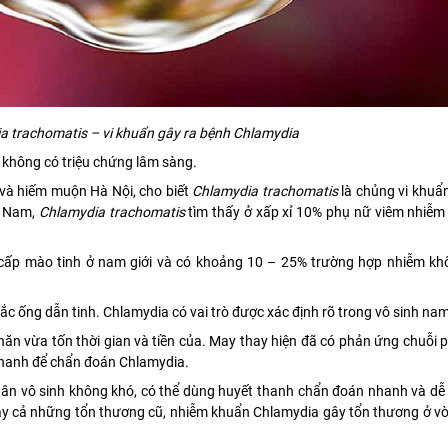
a trachomatis – vi khuẩn gây ra bệnh Chlamydia
 không có triệu chứng lâm sàng.
và hiếm muộn Hà Nội, cho biết
Chlamydia trachomatis
là chủng vi khuẩ
t Nam,
Chlamydia trachomatis
tìm thấy ở xấp xỉ 10% phụ nữ viêm nhiễm
cấp mào tinh ở nam giới và có khoảng 10 – 25% trường hợp nhiễm khô
ắc ống dẫn tinh. Chlamydia có vai trò được xác định rõ trong vô sinh nam
ăn vừa tốn thời gian và tiền của. May thay hiện đã có phản ứng chuỗi 
nhanh để chẩn đoán Chlamydia.
ân vô sinh không khó, có thể dùng huyết thanh chẩn đoán nhanh và dễ
ay cả những tổn thương cũ, nhiễm khuẩn Chlamydia gây tổn thương ở vòi