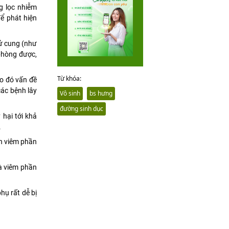
g lọc nhiễm
ể phát hiện
tử cung (như
 phòng được,
Từ khóa:
do đó vấn đề
các bệnh lây
Vô sinh
bs hưng
đường sinh dục
hại tới khả
.
ân viêm phần
à viêm phần
hụ rất dễ bị