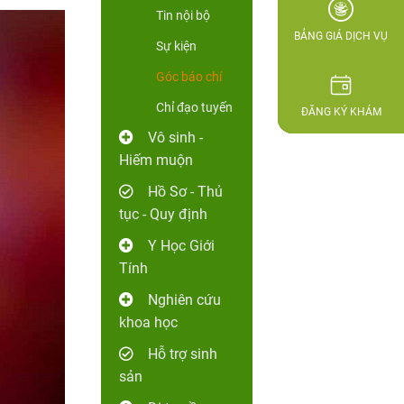
Tin nội bộ
BẢNG GIÁ DỊCH VỤ
Sự kiện
Góc báo chí
Chỉ đạo tuyến
ĐĂNG KÝ KHÁM
Vô sinh -
Hiếm muộn
Hồ Sơ - Thủ
tục - Quy định
Y Học Giới
Tính
Nghiên cứu
khoa học
Hỗ trợ sinh
sản