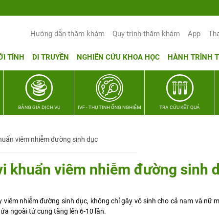
Hướng dẫn thăm khám
Quy trình thăm khám
App
Th
ỚI TÍNH
DI TRUYỀN
NGHIÊN CỨU KHOA HỌC
HÀNH TRÌNH 
BẢNG GIÁ DỊCH VỤ
IVF - THỤ TINH ỐNG NGHIỆM
TRA CỨU KẾT QUẢ
khuẩn viêm nhiễm đường sinh dục
 vi khuẩn viêm nhiễm đường sinh 
y viêm nhiễm đường sinh dục, không chỉ gây vô sinh cho cả nam và nữ m
ửa ngoài tử cung tăng lên 6-10 lần.