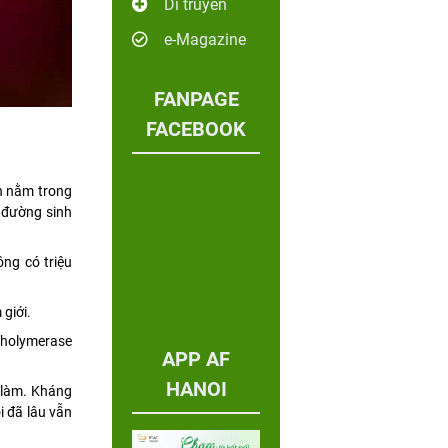
Di truyền
e-Magazine
FANPAGE
FACEBOOK
n nằm trong
 đường sinh
ng có triệu
 giới.
pholymerase
APP AF
HANOI
 làm. Kháng
 đã lâu vẫn