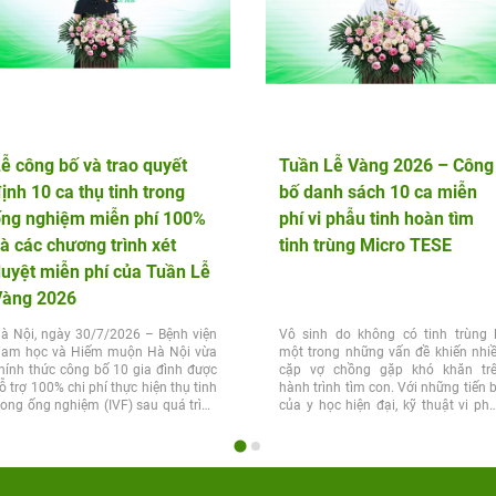
ễ công bố và trao quyết
Tuần Lễ Vàng 2026 – Công
ịnh 10 ca thụ tinh trong
bố danh sách 10 ca miễn
ống nghiệm miễn phí 100%
phí vi phẫu tinh hoàn tìm
à các chương trình xét
tinh trùng Micro TESE
uyệt miễn phí của Tuần Lễ
Vàng 2026
à Nội, ngày 30/7/2026 – Bệnh viện
Vô sinh do không có tinh trùng 
am học và Hiếm muộn Hà Nội vừa
một trong những vấn đề khiến nhi
hính thức công bố 10 gia đình được
cặp vợ chồng gặp khó khăn tr
ỗ trợ 100% chi phí thực hiện thụ tinh
hành trình tìm con. Với những tiến 
rong ống nghiệm (IVF) sau quá trình
của y học hiện đại, kỹ thuật vi ph
ét...
tinh...