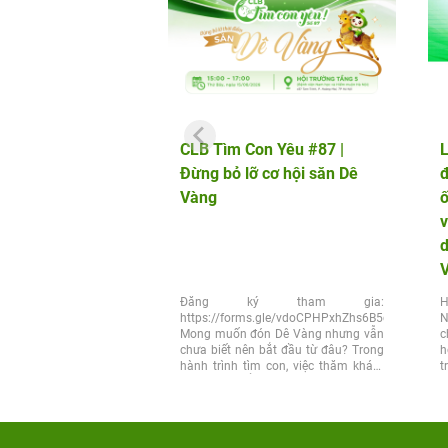
CLB Tìm Con Yêu #87 |
L
Đừng bỏ lỡ cơ hội săn Dê
đ
Vàng
v
d
Đăng ký tham gia:
H
https://forms.gle/vdoCPHPxhZhs6B5q6
N
Mong muốn đón Dê Vàng nhưng vẫn
c
chưa biết nên bắt đầu từ đâu? Trong
h
hành trình tìm con, việc thăm khám
t
đúng thời điểm và lựa chọn đúng...
x