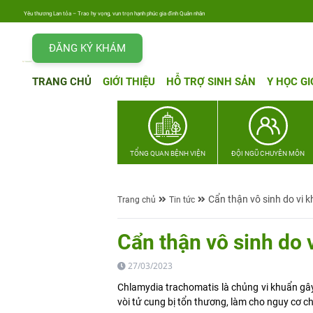
Yêu thương Lan tỏa – Trao hy vọng, vun trọn hạnh phúc gia đình Quân nhân
ĐĂNG KÝ KHÁM
TRANG CHỦ
GIỚI THIỆU
HỖ TRỢ SINH SẢN
Y HỌC GI
TỔNG QUAN BỆNH VIỆN
ĐỘI NGŨ CHUYÊN MÔN
Cẩn thận vô sinh do vi 
Trang chủ
Tin tức
Cẩn thận vô sinh do
27/03/2023
Chlamydia trachomatis là chủng vi khuẩn gâ
vòi tử cung bị tổn thương, làm cho nguy cơ ch