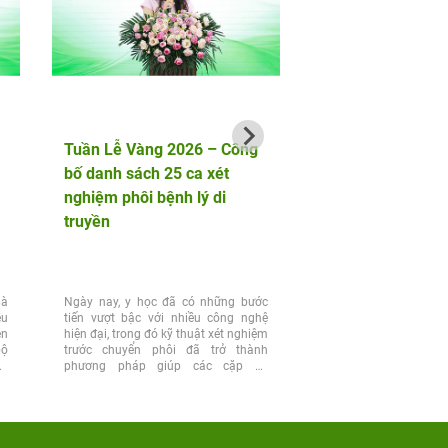
Tuần Lễ Vàng 2026 – Công
ThS. BS Phạm Min
bố danh sách 25 ca xét
báo cáo nghiên cứu
nghiệm phôi bệnh lý di
Loạn Tình Dục Ở P
truyền
Tiền Mãn Kinh Và 
là
Ngày nay, y học đã có những bước
Tại Hội nghị Khoa học 
ều
tiến vượt bậc với nhiều công nghệ
Hội Y học Giới tính Việt
ên
hiện đại, trong đó kỹ thuật xét nghiệm
15, ThS. BS Phạm Minh Ng
bộ
trước chuyển phôi đã trở thành
bày nghiên cứu về đặ
ẫu
phương pháp giúp các cặp vợ
sàng và phương pháp xử trí
chồng...