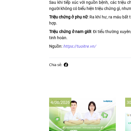
Sau khi tiếp xúc với nguồn bệnh, các triệu
người không có biểu hiện triệu chứng gì, nhưn
Triệu chứng ở phụ nữ
: Ra khí hư, ra máu bất 
hợp.
Triệu chứng ở nam giới
: Đi tiểu thường xuyê
tinh hoàn.
Nguồn:
https://tuoitre.vn/
Chia sẻ:
4/08/2026
30