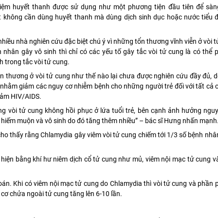
iệm huyết thanh được sử dụng như một phương tiện đầu tiên để sàn
t không cần dùng huyết thanh mà dùng dịch sinh dục hoặc nước tiểu đ
hiều nhà nghiên cứu đặc biệt chú ý vì những tổn thương vĩnh viễn ở vòi 
nhân gây vô sinh thì chỉ có các yếu tố gây tắc vòi tử cung là có thể
nh trong tắc vòi tử cung.
n thương ở vòi tử cung như thế nào lại chưa được nghiên cứu đầy đủ, 
c nhằm giảm các nguy cơ nhiễm bệnh cho những người trẻ đối với tất cả 
giảm HIV/AIDS.
g vòi tử cung không hồi phục ở lứa tuổi trẻ, bên cạnh ảnh hưởng nguy 
ỉ lệ hiếm muộn và vô sinh do đó tăng thêm nhiều” – bác sĩ Hưng nhấn mạnh
ho thấy rằng Chlamydia gây viêm vòi tử cung chiếm tới 1/3 số bệnh nh
hiện bằng khí hư niêm dịch cổ tử cung như mủ, viêm nội mạc tử cung v
án. Khi có viêm nội mạc tử cung do Chlamydia thì vòi tử cung và phần p
y cơ chửa ngoài tử cung tăng lên 6-10 lần.