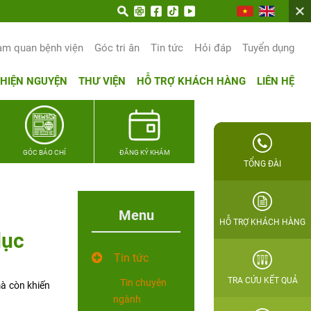
am quan bệnh viện
Góc tri ân
Tin tức
Hỏi đáp
Tuyển dụng
THIỆN NGUYỆN
THƯ VIỆN
HỖ TRỢ KHÁCH HÀNG
LIÊN HỆ
GÓC BÁO CHÍ
ĐĂNG KÝ KHÁM
TỔNG ĐÀI
Menu
HỖ TRỢ KHÁCH HÀNG
dục
Tin tức
TRA CỨU KẾT QUẢ
Tin chuyên
à còn khiến
ngành