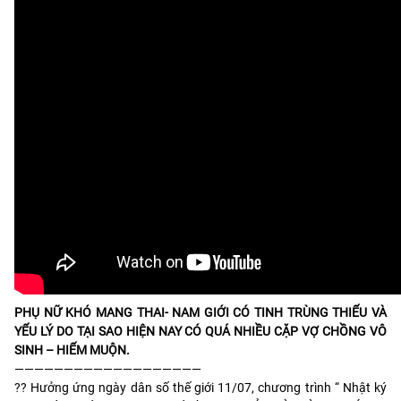
PHỤ NỮ KHÓ MANG THAI- NAM GIỚI CÓ TINH TRÙNG THIẾU VÀ
YẾU LÝ DO TẠI SAO HIỆN NAY CÓ QUÁ NHIỀU CẶP VỢ CHỒNG VÔ
SINH – HIẾM MUỘN.
———————————————————
?? Hưởng ứng ngày dân số thế giới 11/07, chương trình “ Nhật ký