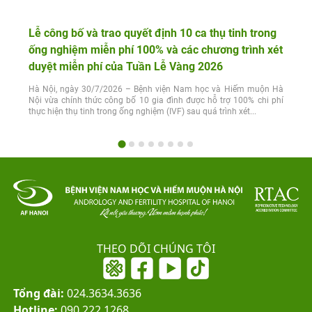
Lễ công bố và trao quyết định 10 ca thụ tinh trong
ống nghiệm miễn phí 100% và các chương trình xét
duyệt miễn phí của Tuần Lễ Vàng 2026
Hà Nội, ngày 30/7/2026 – Bệnh viện Nam học và Hiếm muộn Hà
Nội vừa chính thức công bố 10 gia đình được hỗ trợ 100% chi phí
thực hiện thụ tinh trong ống nghiệm (IVF) sau quá trình xét...
THEO DÕI CHÚNG TÔI
Tổng đài:
024.3634.3636
Hotline:
090.222.1268