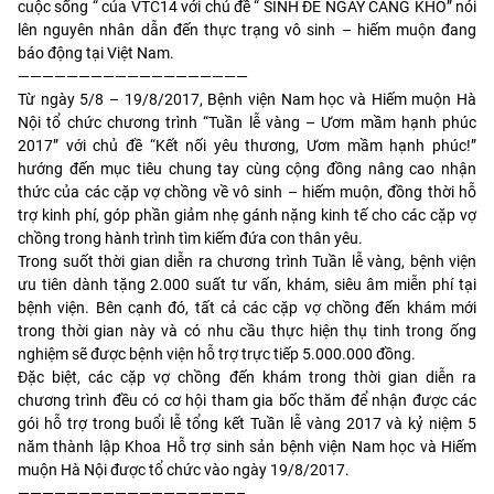
cuộc sống “ của VTC14 với chủ đề “ SINH ĐẺ NGÀY CÀNG KHÓ” nói
lên nguyên nhân dẫn đến thực trạng vô sinh – hiếm muộn đang
báo động tại Việt Nam.
———————————————————
Từ ngày 5/8 – 19/8/2017, Bệnh viện Nam học và Hiếm muộn Hà
Nội tổ chức chương trình “Tuần lễ vàng – Ươm mầm hạnh phúc
2017” với chủ đề “Kết nối yêu thương, Ươm mầm hạnh phúc!”
hướng đến mục tiêu chung tay cùng cộng đồng nâng cao nhận
thức của các cặp vợ chồng về vô sinh – hiếm muộn, đồng thời hỗ
trợ kinh phí, góp phần giảm nhẹ gánh nặng kinh tế cho các cặp vợ
chồng trong hành trình tìm kiếm đứa con thân yêu.
Trong suốt thời gian diễn ra chương trình Tuần lễ vàng, bệnh viện
ưu tiên dành tặng 2.000 suất tư vấn, khám, siêu âm miễn phí tại
bệnh viện. Bên cạnh đó, tất cả các cặp vợ chồng đến khám mới
trong thời gian này và có nhu cầu thực hiện thụ tinh trong ống
nghiệm sẽ được bệnh viện hỗ trợ trực tiếp 5.000.000 đồng.
Đặc biệt, các cặp vợ chồng đến khám trong thời gian diễn ra
chương trình đều có cơ hội tham gia bốc thăm để nhận được các
gói hỗ trợ trong buổi lễ tổng kết Tuần lễ vàng 2017 và kỷ niệm 5
năm thành lập Khoa Hỗ trợ sinh sản bệnh viện Nam học và Hiếm
muộn Hà Nội được tổ chức vào ngày 19/8/2017.
——————————————————–