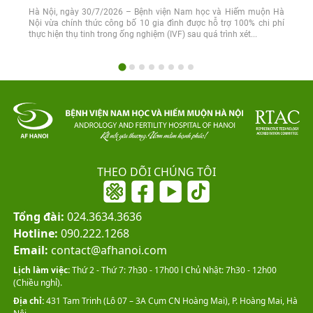
Hà Nội, ngày 30/7/2026 – Bệnh viện Nam học và Hiếm muộn Hà
Nội vừa chính thức công bố 10 gia đình được hỗ trợ 100% chi phí
thực hiện thụ tinh trong ống nghiệm (IVF) sau quá trình xét...
THEO DÕI CHÚNG TÔI
Tổng đài:
024.3634.3636
Hotline:
090.222.1268
Email:
contact@afhanoi.com
Lịch làm việc:
Thứ 2 - Thứ 7: 7h30 - 17h00 l Chủ Nhật: 7h30 - 12h00
(Chiều nghỉ).
Địa chỉ:
431 Tam Trinh (Lô 07 – 3A Cụm CN Hoàng Mai), P. Hoàng Mai, Hà