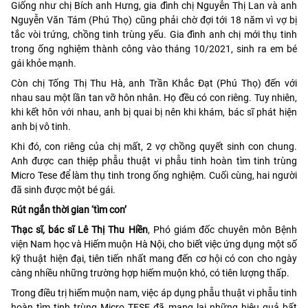
Giống như chị Bích anh Hưng, gia đình chị Nguyễn Thị Lan và anh
Nguyễn Văn Tám (Phú Thọ) cũng phải chờ đợi tới 18 năm vì vợ bị
tắc vòi trứng, chồng tinh trùng yếu. Gia đình anh chị mới thụ tinh
trong ống nghiệm thành công vào tháng 10/2021, sinh ra em bé
gái khỏe mạnh.
Còn chị Tống Thị Thu Hà, anh Trần Khắc Đạt (Phú Thọ) đến với
nhau sau một lần tan vỡ hôn nhân. Họ đều có con riêng. Tuy nhiên,
khi kết hôn với nhau, anh bị quai bị nên khi khám, bác sĩ phát hiện
anh bị vô tinh.
Khi đó, con riêng của chị mất, 2 vợ chồng quyết sinh con chung.
Anh được can thiệp phẫu thuật vi phẫu tinh hoàn tìm tinh trùng
Micro Tese để làm thụ tinh trong ống nghiệm. Cuối cùng, hai người
đã sinh được một bé gái.
Rút ngắn thời gian ‘tìm con’
Thạc sĩ, bác sĩ Lê Thị Thu Hiền
, Phó giám đốc chuyên môn Bệnh
viện Nam học và Hiếm muộn Hà Nội, cho biết việc ứng dụng một số
kỹ thuật hiện đại, tiên tiến nhất mang đến cơ hội có con cho ngày
càng nhiều những trường hợp hiếm muộn khó, có tiên lượng thấp.
Trong điều trị hiếm muộn nam, việc áp dụng phẫu thuật vi phẫu tinh
hoàn tìm tinh trùng Micro TESE đã mang lại những hiệu quả bất