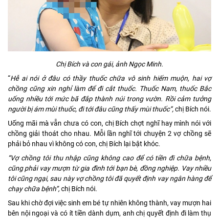
Chị Bích và con gái, ảnh Ngọc Minh.
“
Hễ ai nói ở đâu có thầy thuốc chữa vô sinh hiếm muộn, hai vợ
chồng cũng xin nghỉ làm để đi cắt thuốc. Thuốc Nam, thuốc Bắc
uống nhiều tới mức bã đắp thành núi trong vườn. Rồi cảm tưởng
người bị ám mùi thuốc, đi tới đâu cũng thấy mùi thuốc”,
chị Bích nói.
Uống mãi mà vẫn chưa có con, chị Bích chợt nghĩ hay mình nói với
chồng giải thoát cho nhau. Mỗi lần nghĩ tới chuyện 2 vợ chồng sẽ
phải bỏ nhau vì không có con, chị Bích lại bật khóc.
“Vợ chồng tôi thu nhập cũng không cao để có tiền đi chữa bệnh,
cũng phải vay mượn từ gia đình tới bạn bè, đồng nghiệp. Vay nhiều
tôi cũng ngại, sau này vợ chồng tôi đã quyết định vay ngân hàng để
chạy chữa bệnh”,
chị Bích nói.
Sau khi chờ đợi việc sinh em bé tự nhiên không thành, vay mượn hai
bên nội ngoại và có ít tiền dành dụm, anh chị quyết định đi làm thụ