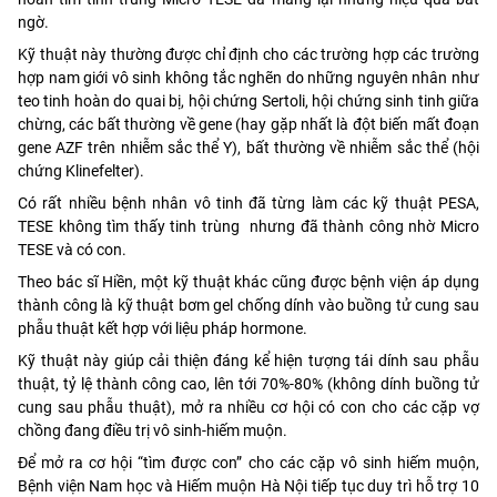
ngờ.
Kỹ thuật này thường được chỉ định cho các trường hợp các trường
hợp nam giới vô sinh không tắc nghẽn do những nguyên nhân như
teo tinh hoàn do quai bị, hội chứng Sertoli, hội chứng sinh tinh giữa
chừng, các bất thường về gene (hay gặp nhất là đột biến mất đoạn
gene AZF trên nhiễm sắc thể Y), bất thường về nhiễm sắc thể (hội
chứng Klinefelter).
Có rất nhiều bệnh nhân vô tinh đã từng làm các kỹ thuật PESA,
TESE không tìm thấy tinh trùng nhưng đã thành công nhờ Micro
TESE và có con.
Theo bác sĩ Hiền, một kỹ thuật khác cũng được bệnh viện áp dụng
thành công là kỹ thuật bơm gel chống dính vào buồng tử cung sau
phẫu thuật kết hợp với liệu pháp hormone.
Kỹ thuật này giúp cải thiện đáng kể hiện tượng tái dính sau phẫu
thuật, tỷ lệ thành công cao, lên tới 70%-80% (không dính buồng tử
cung sau phẫu thuật), mở ra nhiều cơ hội có con cho các cặp vợ
chồng đang điều trị vô sinh-hiếm muộn.
Để mở ra cơ hội “tìm được con” cho các cặp vô sinh hiếm muộn,
Bệnh viện Nam học và Hiếm muộn Hà Nội tiếp tục duy trì hỗ trợ 10