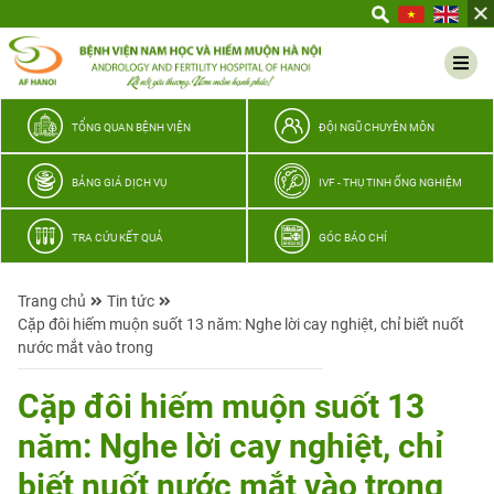
Yêu
thương
Lan
tỏa
–
TỔNG QUAN BỆNH VIỆN
ĐỘI NGŨ CHUYÊN MÔN
Trao
hy
BẢNG GIÁ DỊCH VỤ
IVF - THỤ TINH ỐNG NGHIỆM
vọng,
vun
TRA CỨU KẾT QUẢ
GÓC BÁO CHÍ
trọn
hạnh
Trang chủ
Tin tức
phúc
Cặp đôi hiếm muộn suốt 13 năm: Nghe lời cay nghiệt, chỉ biết nuốt
gia
nước mắt vào trong
đình
Quân
Cặp đôi hiếm muộn suốt 13
nhân
năm: Nghe lời cay nghiệt, chỉ
biết nuốt nước mắt vào trong