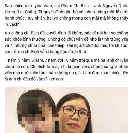
Sau nhiều năm yêu nhau, chị Phạm Thị Bích – anh Nguyễn Quốc
Hưng (Lai Châu) đã quyết định gắn bó với nhau bằng một lễ cưới
hạnh phúc. Tuy nhiên, hai vợ chồng mong con mãi mà không thấy
“2 vạch”.
Vợ chồng chị Bích đã quyết định đi khám, bác sĩ nói hai vợ chồng
sức khỏe bình thường. Chồng có chút vấn đề nhỏ là tinh trùng yếu
và ít, nhưng chưa phải can thiệp. Hai người chờ đợi mãi, tới khi tuổi
cao rồi mà chị Bích vẫn không đậu được thai.
1 năm, 3 năm, 5 năm, 7 năm, rồi 10 năm trôi qua mà hai anh chị vẫn
chưa có con. Chị Bích tâm sự chị là giáo viên, chồng cũng là nhân
viên nhà nước nên thu nhập không dư giả. Làm được bao nhiêu tiền
là anh chị đều đổ vào đi ‘tìm con’.