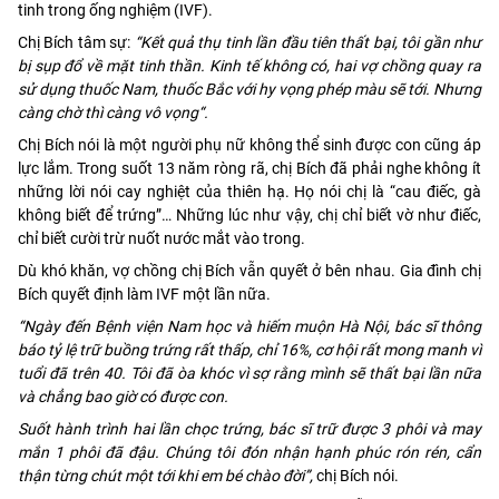
tinh trong ống nghiệm (IVF).
Chị Bích tâm sự:
“
Kết quả thụ
tinh lần đầu tiên thất bại, tôi gần như
bị
sụp đổ
về mặt tinh thần
. Kinh tế không có, hai vợ chồng quay ra
sử dụng thuốc Nam, thuốc Bắc với hy vọng phép màu sẽ tới.
Nhưng
càng chờ thì càng vô vọng
“.
Chị Bích nói là một người phụ nữ không thể sinh được con cũng áp
lực lắm. Trong suốt 13 năm ròng rã, chị Bích đã phải nghe không ít
những lời nói cay nghiệt của thiên hạ. Họ nói chị là “cau điếc, gà
không biết để trứng”… Những lúc như vậy, chị chỉ biết vờ như điếc,
chỉ biết cười trừ nuốt nước mắt vào trong.
Dù khó khăn, vợ chồng chị Bích vẫn quyết ở bên nhau. Gia đình chị
Bích quyết định làm IVF một lần nữa.
“Ngày đến Bệnh viện Nam học và hiếm muộn Hà Nội, bác sĩ thông
báo tỷ lệ trữ buồng trứng rất thấp, chỉ 16%, cơ hội rất mong manh vì
tuổi đã trên 40.
Tôi đã òa khóc vì sợ rằng mình sẽ thất bại lần nữa
và chẳng bao giờ có được con.
Suốt hành trình hai lần chọc trứng, bác sĩ trữ được 3 phôi và may
mắn 1 phôi đã đậu. Chúng tôi đón nhận hạnh phúc rón rén, cẩn
thận từng chút một tới khi em bé chào đời”,
chị Bích nói.