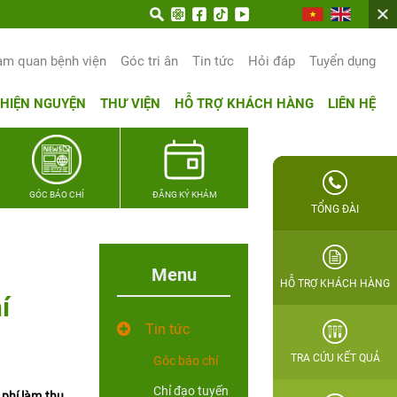
am quan bệnh viện
Góc tri ân
Tin tức
Hỏi đáp
Tuyển dụng
THIỆN NGUYỆN
THƯ VIỆN
HỖ TRỢ KHÁCH HÀNG
LIÊN HỆ
GÓC BÁO CHÍ
ĐĂNG KÝ KHÁM
TỔNG ĐÀI
Menu
HỖ TRỢ KHÁCH HÀNG
í
Tin tức
TRA CỨU KẾT QUẢ
Góc báo chí
Chỉ đạo tuyến
phí làm thụ