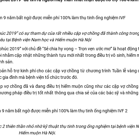
c 2019” có sự tham dự của rất nhiều cặp vợ chồng đã thành công trong
yêu tại Bệnh viện Nam học và Hiếm muộn Hà Nội
úc 2019” với chủ đề “Sẻ chia hy vọng – Trọn vẹn ước mơ” là hoạt động 
nhằm cập nhật những thành tựu mới nhất trong điều trị vô sinh, hiếm 
inh sản.
oản hỗ trợ kinh phí cho các cặp vợ chồng từ chương trình Tuần lễ vàng
c gia đình mà bệnh viện tổ chức trước đó.
ặp vợ chồng đã và đang điều trị hiếm muộn cũng như các cặp vợ chồng
ương pháp điều trị tốt nhất thông qua chia sẻ của các bác sỹ và nhữn
c 2 thiên thần nhỏ nhờ kỹ thuật thụ tinh trong ống nghiệm tại bệnh viện 
Hiếm muộn Hà Nội.