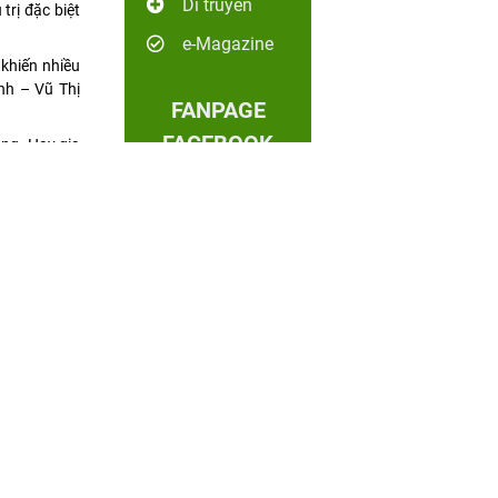
Di truyền
trị đặc biệt
e-Magazine
khiến nhiều
nh – Vũ Thị
FANPAGE
FACEBOOK
ằng. Hay gia
ớc đó.
ung thư tinh
ời tham gia
, bệnh viện
APP AF
a bệnh viện
HANOI