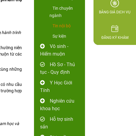
Tin chuyên
BẢNG GIÁ DỊCH VỤ
ngành
Tin nội bộ
 hành trình
Sự kiện
ĐĂNG KÝ KHÁM
Vô sinh -
thường niên
Hiếm muộn
muộn từ các
Hồ Sơ - Thủ
 cùng những
tục - Quy định
Y Học Giới
 có nhu cầu
Tính
g trường hợp
Nghiên cứu
khoa học
Hỗ trợ sinh
Nam học và
sản