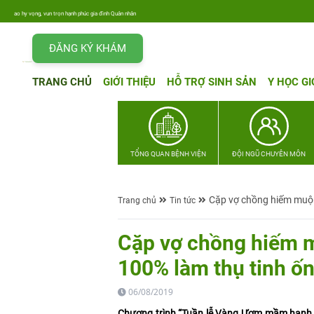
o hy vọng, vun trọn hạnh phúc gia đình Quân nhân
ĐĂNG KÝ KHÁM
TRANG CHỦ
GIỚI THIỆU
HỖ TRỢ SINH SẢN
Y HỌC GI
TỔNG QUAN BỆNH VIỆN
ĐỘI NGŨ CHUYÊN MÔN
Cặp vợ chồng hiếm muộn
Trang chủ
Tin tức
Cặp vợ chồng hiếm 
100% làm thụ tinh ố
06/08/2019
Chương trình “Tuần lễ Vàng Ươm mầm hạnh p