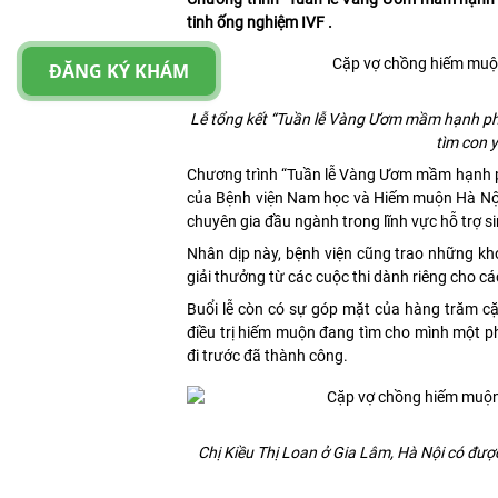
tinh ống nghiệm IVF .
ĐĂNG KÝ KHÁM
Lễ tổng kết “Tuần lễ Vàng Ươm mầm hạnh phú
tìm con 
Chương trình “Tuần lễ Vàng Ươm mầm hạnh ph
của Bệnh viện Nam học và Hiếm muộn Hà Nội 
chuyên gia đầu ngành trong lĩnh vực hỗ trợ s
Nhân dịp này, bệnh viện cũng trao những kh
giải thưởng từ các cuộc thi dành riêng cho cá
Buổi lễ còn có sự góp mặt của hàng trăm c
điều trị hiếm muộn đang tìm cho mình một ph
đi trước đã thành công.
Chị Kiều Thị Loan ở Gia Lâm, Hà Nội có đượ