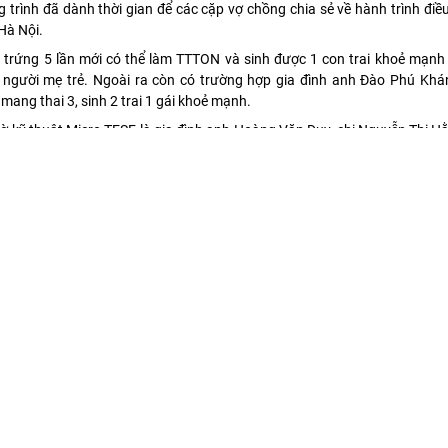
trình đã dành thời gian để các cặp vợ chồng chia sẻ về hành trình điều 
Hà Nội.
trứng 5 lần mới có thể làm TTTON và sinh được 1 con trai khoẻ mạnh 
 người mẹ trẻ. Ngoài ra còn có trường hợp gia đình anh Đào Phú Khá
ang thai 3, sinh 2 trai 1 gái khoẻ mạnh.
 kỹ thuật Micro TESE là gia đình anh Hoàng Văn Duy, chị Nguyễn Thị H
hứng máu khó đông) cũng đã có được 1 trai, 1 gái nhờ TTTON.
nhiều giải thưởng cho các gia đình tham gia các phần thi ảnh và video trư
hấu nhưng nhiều trường hợp đặc biệt khác tham dự hội thảo như gia đình 
… cũng nhận được sự quan tâm, đồng cảm lẫn khâm phục của khách m
h tế cho các cặp vợ chồng trong hành trình tìm kiếm đứa con của mình
bốc thăm tìm ra các cặp vợ chồng may mắn để nhận các gói hỗ trợ củ
phí tương đương 60 triệu đồng