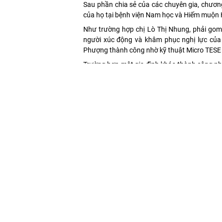
Sau phần chia sẻ của các chuyên gia, chương 
của họ tại bệnh viện Nam học và Hiếm muộn 
Như trường hợp chị Lò Thị Nhung, phải gom 
người xúc động và khâm phục nghị lực của
Phượng thành công nhờ kỹ thuật Micro TESE m
Trường hợp một gia đình khác thành công nhờ
đình chị Lê Thị Xuân mắc Thalassemia (hội c
Gọi tổng đài: 024 3634 3636
Trong buổi lễ, bệnh viện cũng trao rất 
Gọi hotline: 090 222 1268
Ngoài ra, không trực tiếp chia sẻ trên sân k
hoàn; gia đình hiếm muộn 24 năm sinh đôi
chương trình.
Với mong muốn tiếp sức, giảm gánh nặng kin
Nam học và Hiếm muộn Hà Nội đã tiến hành 
bao gồm:
– 01 gói hỗ trợ đặc biệt điều trị TTTON miễn 
– 02 gói hỗ trợ vàng, trị giá 30 triệu đồng/gói