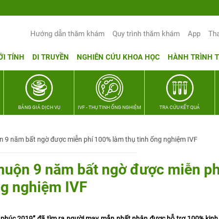
Hướng dẫn thăm khám
Quy trình thăm khám
App
Th
ỚI TÍNH
DI TRUYỀN
NGHIÊN CỨU KHOA HỌC
HÀNH TRÌNH 
BẢNG GIÁ DỊCH VỤ
IVF - THỤ TINH ỐNG NGHIỆM
TRA CỨU KẾT QUẢ
 9 năm bất ngờ được miễn phí 100% làm thụ tinh ống nghiệm IVF
muộn 9 năm bất ngờ được miễn ph
ng nghiệm IVF
húc 2019” đã tìm ra người may mắn nhất nhận được hỗ trợ 100% kinh 