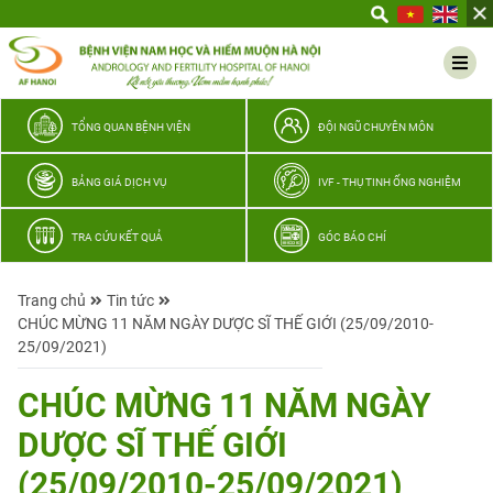
Yêu
thương
Lan
tỏa
–
TỔNG QUAN BỆNH VIỆN
ĐỘI NGŨ CHUYÊN MÔN
Trao
hy
BẢNG GIÁ DỊCH VỤ
IVF - THỤ TINH ỐNG NGHIỆM
vọng,
vun
TRA CỨU KẾT QUẢ
GÓC BÁO CHÍ
trọn
hạnh
Trang chủ
Tin tức
phúc
CHÚC MỪNG 11 NĂM NGÀY DƯỢC SĨ THẾ GIỚI (25/09/2010-
gia
25/09/2021)
đình
Quân
CHÚC MỪNG 11 NĂM NGÀY
nhân
DƯỢC SĨ THẾ GIỚI
(25/09/2010-25/09/2021)