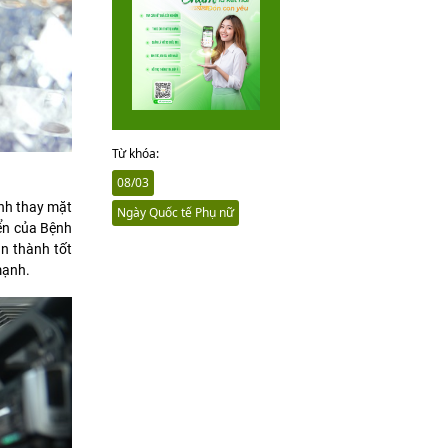
Từ khóa:
08/03
nh thay mặt
Ngày Quốc tế Phụ nữ
iển của Bệnh
àn thành tốt
mạnh.