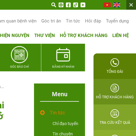
am quan bệnh viện
Góc tri ân
Tin tức
Hỏi đáp
Tuyển dụng
THIỆN NGUYỆN
THƯ VIỆN
HỖ TRỢ KHÁCH HÀNG
LIÊN HỆ
GÓC BÁO CHÍ
ĐĂNG KÝ KHÁM
TỔNG ĐÀI
...
Menu
HỖ TRỢ KHÁCH HÀNG
i
Tin tức
ở
TRA CỨU KẾT QUẢ
Chỉ đạo tuyến
Tin chuyên