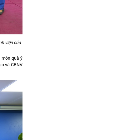
nh viện của
y món quà ý
đạo và CBNV