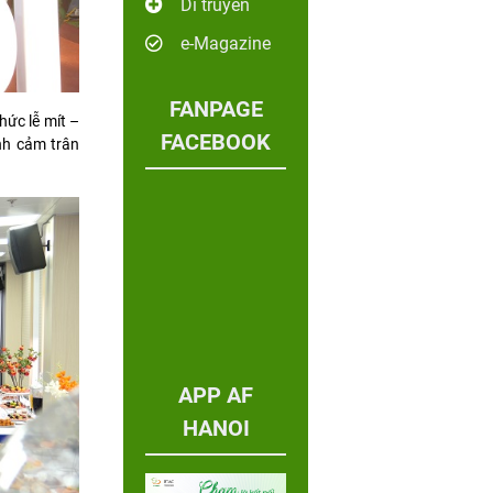
Di truyền
e-Magazine
FANPAGE
ức lễ mít –
FACEBOOK
nh cảm trân
APP AF
HANOI