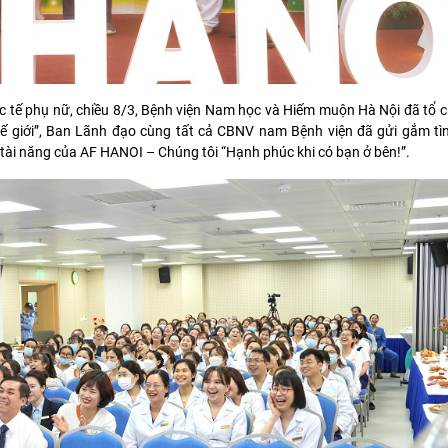
 tế phụ nữ, chiều 8/3, Bệnh viện Nam học và Hiếm muộn Hà Nội đã tổ ch
ế giới”, Ban Lãnh đạo cùng tất cả CBNV nam Bệnh viện đã gửi gắm tì
ài năng của AF HANOI – Chúng tôi “Hạnh phúc khi có bạn ở bên!”.