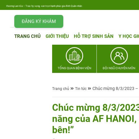
o hy vọng, vun trọn hạnh phúc gia đình Quân nhân
ĐĂNG KÝ KHÁM
TRANG CHỦ
GIỚI THIỆU
HỖ TRỢ SINH SẢN
Y HỌC GI
TỔNG QUAN BỆNH VIỆN
ĐỘI NGŨ CHUYÊN MÔN
Chúc mừng 8/3/2023 – C
Trang chủ
Tin tức
Chúc mừng 8/3/2023
năng của AF HANOI, 
bên!”