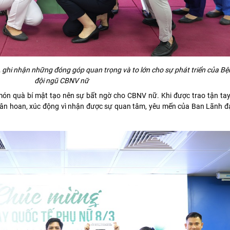
 ghi nhận những đóng góp quan trọng và to lớn cho sự phát triển của Bệ
đội ngũ CBNV nữ
món quà bí mật tạo nên sự bất ngờ cho CBNV nữ. Khi được trao tận ta
hân hoan, xúc động vì nhận được sự quan tâm, yêu mến của Ban Lãnh 