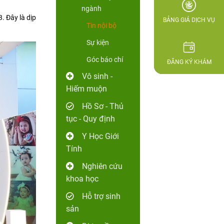
ngành
. Đây là dịp
BẢNG GIÁ DỊCH VỤ
Tin nội bộ
Sự kiện
Góc báo chí
ĐĂNG KÝ KHÁM
Vô sinh -
Hiếm muộn
Hồ Sơ - Thủ
tục - Quy định
Y Học Giới
Tính
Nghiên cứu
khoa học
Hỗ trợ sinh
sản