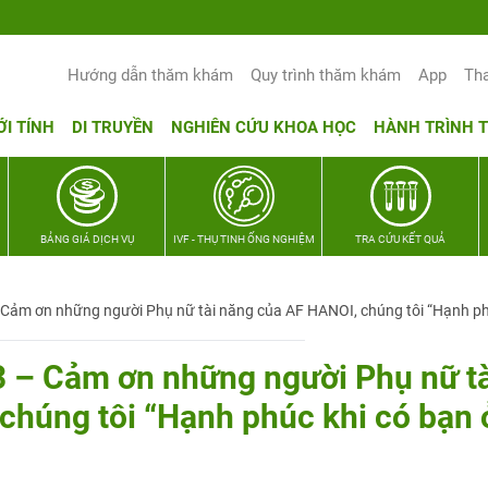
Hướng dẫn thăm khám
Quy trình thăm khám
App
Th
ỚI TÍNH
DI TRUYỀN
NGHIÊN CỨU KHOA HỌC
HÀNH TRÌNH 
BẢNG GIÁ DỊCH VỤ
IVF - THỤ TINH ỐNG NGHIỆM
TRA CỨU KẾT QUẢ
ảm ơn những người Phụ nữ tài năng của AF HANOI, chúng tôi “Hạnh ph
 – Cảm ơn những người Phụ nữ tà
chúng tôi “Hạnh phúc khi có bạn 