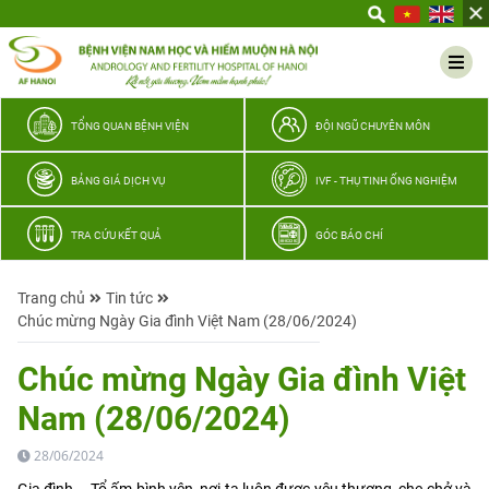
Yêu
thương
Lan
tỏa
–
TỔNG QUAN BỆNH VIỆN
ĐỘI NGŨ CHUYÊN MÔN
Trao
hy
BẢNG GIÁ DỊCH VỤ
IVF - THỤ TINH ỐNG NGHIỆM
vọng,
vun
TRA CỨU KẾT QUẢ
GÓC BÁO CHÍ
trọn
hạnh
Trang chủ
Tin tức
phúc
Chúc mừng Ngày Gia đình Việt Nam (28/06/2024)
gia
đình
Chúc mừng Ngày Gia đình Việt
Quân
Nam (28/06/2024)
nhân
28/06/2024
Gia đình – Tổ ấm bình yên, nơi ta luôn được yêu thương, che chở và