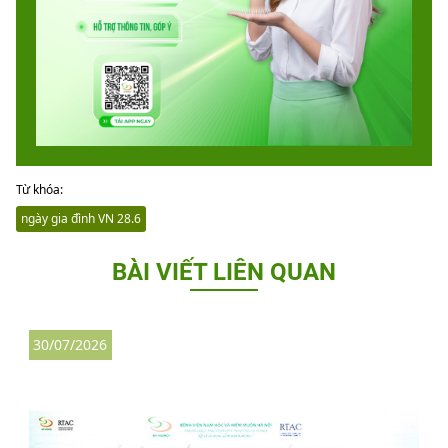
Từ khóa:
ngày gia đình VN 28.6
BÀI VIẾT LIÊN QUAN
30/07/2026
3