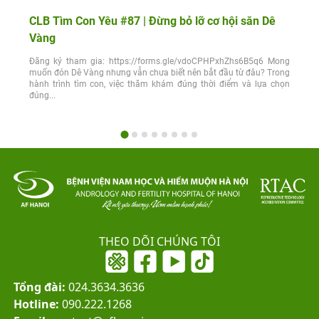
CLB Tìm Con Yêu #87 | Đừng bỏ lỡ cơ hội săn Dê
Vàng
Đăng ký tham gia: https://forms.gle/vdoCPHPxhZhs6B5q6 Mong
muốn đón Dê Vàng nhưng vẫn chưa biết nên bắt đầu từ đâu? Trong
hành trình tìm con, việc thăm khám đúng thời điểm và lựa chọn
đúng...
THEO DÕI CHÚNG TÔI
Tổng đài:
024.3634.3636
Hotline:
090.222.1268