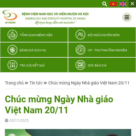
Yêu
thương
Lan
tỏa
–
TỔNG QUAN BỆNH VIỆN
ĐỘI NGŨ CHUYÊN MÔN
Trao
hy
BẢNG GIÁ DỊCH VỤ
IVF - THỤ TINH ỐNG NGHIỆM
vọng,
vun
TRA CỨU KẾT QUẢ
GÓC BÁO CHÍ
trọn
hạnh
Trang chủ
Tin tức
Chúc mừng Ngày Nhà giáo Việt Nam 20/11
phúc
gia
Chúc mừng Ngày Nhà giáo
đình
Việt Nam 20/11
Quân
nhân
20/11/2025