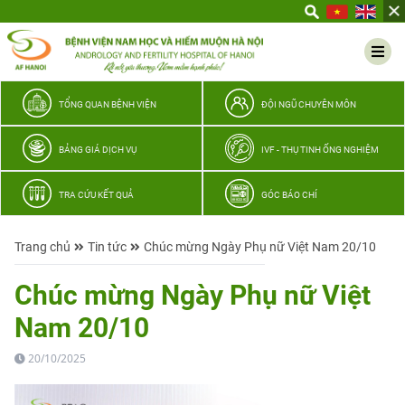
Yêu
thương
Lan
tỏa
–
TỔNG QUAN BỆNH VIỆN
ĐỘI NGŨ CHUYÊN MÔN
Trao
hy
BẢNG GIÁ DỊCH VỤ
IVF - THỤ TINH ỐNG NGHIỆM
vọng,
vun
TRA CỨU KẾT QUẢ
GÓC BÁO CHÍ
trọn
hạnh
Trang chủ
Tin tức
Chúc mừng Ngày Phụ nữ Việt Nam 20/10
phúc
gia
Chúc mừng Ngày Phụ nữ Việt
đình
Nam 20/10
Quân
nhân
20/10/2025