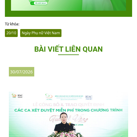
Từ khóa:
20/10
Ngày Phụ nữ Việt Nam
BÀI VIẾT LIÊN QUAN
30/07/2026
3