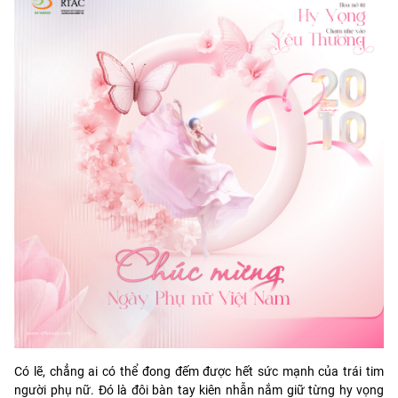
Có lẽ, chẳng ai có thể đong đếm được hết sức mạnh của trái tim
người phụ nữ. Đó là đôi bàn tay kiên nhẫn nắm giữ từng hy vọng