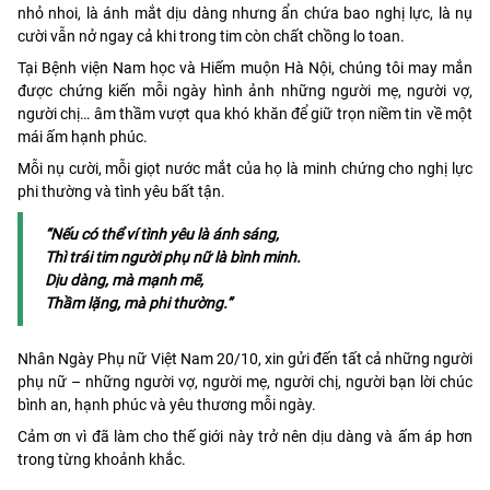
nhỏ nhoi, là ánh mắt dịu dàng nhưng ẩn chứa bao nghị lực, là nụ
cười vẫn nở ngay cả khi trong tim còn chất chồng lo toan.
Tại Bệnh viện Nam học và Hiếm muộn Hà Nội, chúng tôi may mắn
được chứng kiến mỗi ngày hình ảnh những người mẹ, người vợ,
người chị… âm thầm vượt qua khó khăn để giữ trọn niềm tin về một
mái ấm hạnh phúc.
Mỗi nụ cười, mỗi giọt nước mắt của họ là minh chứng cho nghị lực
phi thường và tình yêu bất tận.
“Nếu có thể ví tình yêu là ánh sáng,
Thì trái tim người phụ nữ là bình minh.
Dịu dàng, mà mạnh mẽ,
Thầm lặng, mà phi thường.”
Nhân Ngày Phụ nữ Việt Nam 20/10, xin gửi đến tất cả những người
phụ nữ – những người vợ, người mẹ, người chị, người bạn lời chúc
bình an, hạnh phúc và yêu thương mỗi ngày.
Cảm ơn vì đã làm cho thế giới này trở nên dịu dàng và ấm áp hơn
trong từng khoảnh khắc.