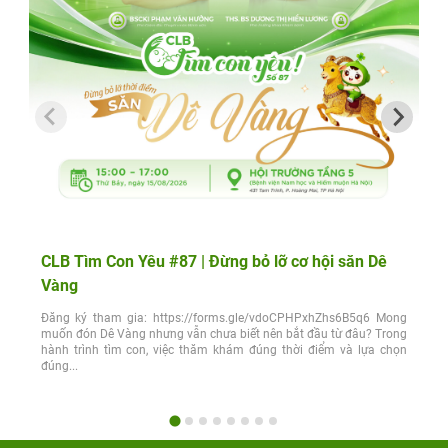
CLB Tìm Con Yêu #87 | Đừng bỏ lỡ cơ hội săn Dê
Vàng
Đăng ký tham gia: https://forms.gle/vdoCPHPxhZhs6B5q6 Mong
muốn đón Dê Vàng nhưng vẫn chưa biết nên bắt đầu từ đâu? Trong
hành trình tìm con, việc thăm khám đúng thời điểm và lựa chọn
đúng...