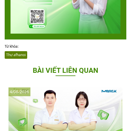
Từ khóa:
Thư afhanoi
BÀI VIẾT LIÊN QUAN
4/08/2026
3