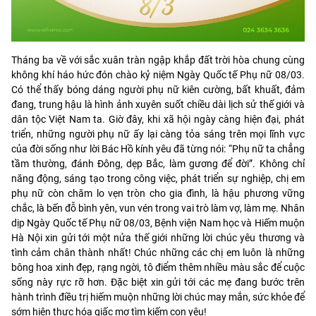
Tháng ba về với sắc xuân tràn ngập khắp đất trời hòa chung cùng
không khí háo hức đón chào kỷ niệm Ngày Quốc tế Phụ nữ 08/03.
Có thể thấy bóng dáng người phụ nữ kiên cường, bất khuất, đảm
đang, trung hậu là hình ảnh xuyên suốt chiều dài lịch sử thế giới và
dân tộc Việt Nam ta. Giờ đây, khi xã hội ngày càng hiện đại, phát
triển, những người phụ nữ ấy lại càng tỏa sáng trên mọi lĩnh vực
của đời sống như lời Bác Hồ kính yêu đã từng nói: “Phụ nữ ta chẳng
tầm thường, đánh Đông, dẹp Bắc, làm gương để đời”. Không chỉ
năng động, sáng tạo trong công việc, phát triển sự nghiệp, chị em
phụ nữ còn chăm lo vẹn tròn cho gia đình, là hậu phương vững
chắc, là bến đỗ bình yên, vun vén trong vai trò làm vợ, làm mẹ. Nhân
dịp Ngày Quốc tế Phụ nữ 08/03, Bệnh viện Nam học và Hiếm muộn
Hà Nội xin gửi tới một nửa thế giới những lời chúc yêu thương và
tình cảm chân thành nhất! Chúc những các chị em luôn là những
bông hoa xinh đẹp, rạng ngời, tô điểm thêm nhiều màu sắc để cuộc
sống này rực rỡ hơn. Đặc biệt xin gửi tới các mẹ đang bước trên
hành trình điều trị hiếm muộn những lời chúc may mắn, sức khỏe để
sớm hiện thực hóa giấc mơ tìm kiếm con yêu!