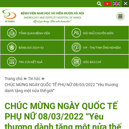
Yêu
thương
Lan
tỏa
–
TỔNG QUAN BỆNH VIỆN
ĐỘI NGŨ CHUYÊN MÔN
Trao
hy
BẢNG GIÁ DỊCH VỤ
IVF - THỤ TINH ỐNG NGHIỆM
vọng,
vun
TRA CỨU KẾT QUẢ
GÓC BÁO CHÍ
trọn
hạnh
Trang chủ
Tin tức
phúc
CHÚC MỪNG NGÀY QUỐC TẾ PHỤ NỮ 08/03/2022 “Yêu thương
gia
dành tặng một nửa thế giới”
đình
Quân
CHÚC MỪNG NGÀY QUỐC TẾ
nhân
PHỤ NỮ 08/03/2022 “Yêu
thương dành tặng một nửa thế