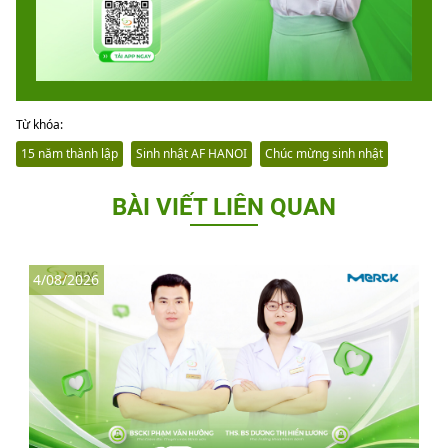
Từ khóa:
15 năm thành lập
Sinh nhật AF HANOI
Chúc mừng sinh nhật
BÀI VIẾT LIÊN QUAN
4/08/2026
3