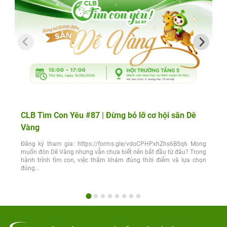
CLB Tìm Con Yêu #87 | Đừng bỏ lỡ cơ hội săn Dê
Vàng
Đăng ký tham gia: https://forms.gle/vdoCPHPxhZhs6B5q6 Mong
muốn đón Dê Vàng nhưng vẫn chưa biết nên bắt đầu từ đâu? Trong
hành trình tìm con, việc thăm khám đúng thời điểm và lựa chọn
đúng...