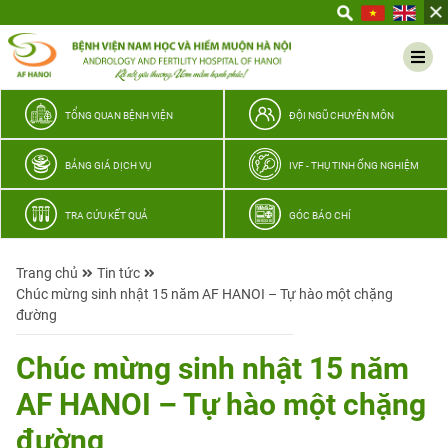
Yêu
thương
Lan
tỏa
–
TỔNG QUAN BỆNH VIỆN
ĐỘI NGŨ CHUYÊN MÔN
Trao
hy
BẢNG GIÁ DỊCH VỤ
IVF - THỤ TINH ỐNG NGHIỆM
vọng,
vun
TRA CỨU KẾT QUẢ
GÓC BÁO CHÍ
trọn
hạnh
Trang chủ
Tin tức
phúc
Chúc mừng sinh nhật 15 năm AF HANOI – Tự hào một chặng
gia
đường
đình
Quân
Chúc mừng sinh nhật 15 năm
nhân
AF HANOI – Tự hào một chặng
đường