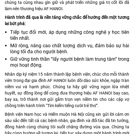
chúng ta cùng nhau gìn giữ và phát triển những giá trị cốt lõi đã
làm nên thương hiệu AF HANOI.
Hành trình đã qua là nền tảng vững chắc để hướng đến một tương
lai bứt phá:
Tiếp tục đổi mới, áp dụng những công nghệ y học tiên
tiến nhất.
Mở rộng, nâng cao chất lượng dịch vụ, đảm bảo sự hài
lòng tối đa cho người bệnh.
Giữ vững tinh thần “lấy người bệnh làm trung tâm” trong
mọi hoạt động.
Nhân dịp kỷ niệm 15 năm thành lập bệnh viện, chúc cho mỗi thành
viên trong đại gia đình AF HANOI luôn dồi dào sức khỏe, ngập tràn
niềm vui và hạnh phúc. Chúng ta hãy giữ vững ngọn lửa nhiệt
huyết, sự đồng lòng để cùng đưa thương hiệu AF HANOI bay cao,
bay xa, trở thành nơi gửi gắm trọn vẹn niềm tin cho các cặp vợ
chồng trên hành trình “Tìm kiếm tiếng cười trẻ thơ”.
Bệnh viện Nam học và Hiếm muộn Hà Nội cũng xin gửi lời cảm ơn
sâu sắc đến tất cả các bệnh nhân, gia đình và đối tác đã tin tưởng,
đồng hành cùng chúng tôi suốt chặng đường vừa qua. Chúng ta
hãy cùng hướng về tương lai, tiếp tục xây dựng một hành trình mới