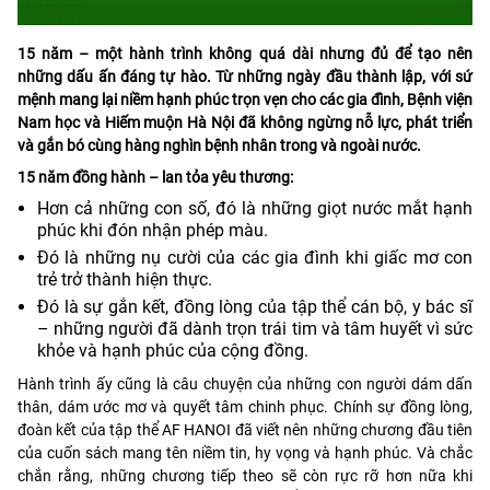
15 năm – một hành trình không quá dài nhưng đủ để tạo nên
những dấu ấn đáng tự hào. Từ những ngày đầu thành lập, với sứ
mệnh mang lại niềm hạnh phúc trọn vẹn cho các gia đình, Bệnh viện
Nam học và Hiếm muộn Hà Nội đã không ngừng nỗ lực, phát triển
và gắn bó cùng hàng nghìn bệnh nhân trong và ngoài nước.
15 năm đồng hành – lan tỏa yêu thương:
Hơn cả những con số, đó là những giọt nước mắt hạnh
phúc khi đón nhận phép màu.
Đó là những nụ cười của các gia đình khi giấc mơ con
trẻ trở thành hiện thực.
Đó là sự gắn kết, đồng lòng của tập thể cán bộ, y bác sĩ
– những người đã dành trọn trái tim và tâm huyết vì sức
khỏe và hạnh phúc của cộng đồng.
Hành trình ấy cũng là câu chuyện của những con người dám dấn
thân, dám ước mơ và quyết tâm chinh phục. Chính sự đồng lòng,
đoàn kết của tập thể AF HANOI đã viết nên những chương đầu tiên
của cuốn sách mang tên niềm tin, hy vọng và hạnh phúc. Và chắc
chắn rằng, những chương tiếp theo sẽ còn rực rỡ hơn nữa khi