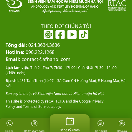
THEO DÕI CHÚNG TÔI
Tổng đài:
024.3634.3636
Hotline:
090.222.1268
Email:
contact@afhanoi.com
Lịch làm việc:
Thứ 2 - Thứ 7: 7h30 - 17h00 l Chủ Nhật: 7h30 - 12h00
(Chiều nghỉ).
Địa chỉ:
431 Tam Trinh (Lô 07 – 3A Cụm CN Hoàng Mai), P. Hoàng Mai, Hà
Nội.
Bản quyền thuộc về Bệnh viện Nam học và Hiếm muộn Hà Nội.
This site is protected by reCAPTCHA and the Google
Privacy
Policy
and
Terms of Service
apply.
Đăng ký khám
Đăng ký khám
Hỗ trợ khách hàng
Tra cứu KQ
Bảng giá
Liên hệ