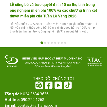
Lễ công bố và trao quyết định 10 ca thụ tinh trong
ống nghiệm miễn phí 100% và các chương trình xét
duyệt miễn phí của Tuần Lễ Vàng 2026
Hà Nội, ngày 30/7/2026 – Bệnh viện Nam học và Hiếm muộn Hà
Nội vừa chính thức công bố 10 gia đình được hỗ trợ 100% chi phí
thực hiện thụ tinh trong ống nghiệm (IVF) sau quá trình xét...
THEO DÕI CHÚNG TÔI
Tổng đài:
024.3634.3636
Hotline:
090.222.1268
Email:
contact@afhanoi.com