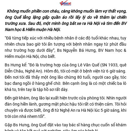
Không muốn phiền con cháu, càng không muốn làm vợ thất vọng,
ông Quế lẳng lặng gấp quần áo rồi lấy lý do về thăm lại chiến
trường xưa. Sau đó, một mình ông bắt xe ra Hà Nội và tìm đến BV
Nam học & Hiếm muộn Hà Nội.
“Đã từng tiếp xúc với nhiều bệnh nhân ở các độ tuổi khác nhau, tuy
nhiên chưa bao giờ tôi ấn tượng với bệnh nhân ngay từ phút đầu
như trường hợp dưới đây”, Bs Nguyễn Bá Hưng, BV Nam học &
Hiếm muộn Hà Nội, cho biết.
Bs Hưng kể: “Đó là trường hợp của ông Lê Văn Quế (SN 1933, quê
Diễn Châu, Nghệ An). Hôm đó, tôi có mặt ở bệnh viện từ 6 giờ sáng.
Đến nơi tôi đã thấy một ông lão chừng 80 tuổi, người cao gầy, tóc
bạc đang ngồi ở hàng ghế chờ. Bên cạnh ông là có một chiếc ba lô
khá to, trên tay là tập hồ sơ rất dày.
Đến giờ khám, ông lão lại xuất hiện trước cửa phòng tôi. Nhìn người
đàn ông hiền lành, gương mặt phúc hậu tôi rất có thiện cảm. Tôi hỏi
chuyện và được biết, ông đi từ Nghệ An ra Hà Nội lúc 5 giờ sáng, khi
trời còn nhá nhem tối”.
Gặp Bs Hưng, ông Quế đặt vào tay bác sĩ hàng chục cuốn sổ khám
bệnh và tập kết quả xét nghiệm, siêu âm các bệnh lý.