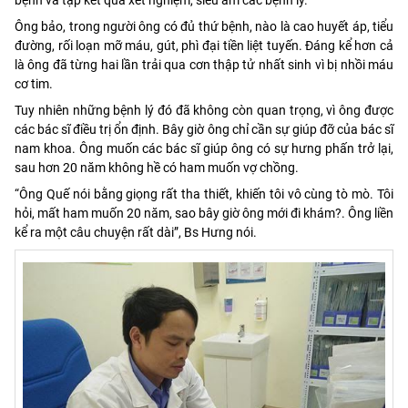
Ông bảo, trong người ông có đủ thứ bệnh, nào là cao huyết áp, tiểu
đường, rối loạn mỡ máu, gút, phì đại tiền liệt tuyến. Đáng kể hơn cả
là ông đã từng hai lần trải qua cơn thập tử nhất sinh vì bị nhồi máu
cơ tim.
Tuy nhiên những bệnh lý đó đã không còn quan trọng, vì ông được
các bác sĩ điều trị ổn định. Bây giờ ông chỉ cần sự giúp đỡ của bác sĩ
nam khoa. Ông muốn các bác sĩ giúp ông có sự hưng phấn trở lại,
sau hơn 20 năm không hề có ham muốn vợ chồng.
“Ông Quế nói bằng giọng rất tha thiết, khiến tôi vô cùng tò mò. Tôi
hỏi, mất ham muốn 20 năm, sao bây giờ ông mới đi khám?. Ông liền
kể ra một câu chuyện rất dài”, Bs Hưng nói.