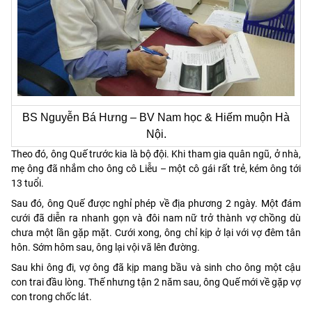
BS Nguyễn Bá Hưng – BV Nam học & Hiếm muộn Hà
Nội.
Theo đó, ông Quế trước kia là bộ đội. Khi tham gia quân ngũ, ở nhà,
mẹ ông đã nhắm cho ông cô Liễu – một cô gái rất trẻ, kém ông tới
13 tuổi.
Sau đó, ông Quế được nghỉ phép về địa phương 2 ngày. Một đám
cưới đã diễn ra nhanh gọn và đôi nam nữ trở thành vợ chồng dù
chưa một lần gặp mặt. Cưới xong, ông chỉ kịp ở lại với vợ đêm tân
hôn. Sớm hôm sau, ông lại vội vã lên đường.
Sau khi ông đi, vợ ông đã kịp mang bầu và sinh cho ông một cậu
con trai đầu lòng. Thế nhưng tận 2 năm sau, ông Quế mới về gặp vợ
con trong chốc lát.