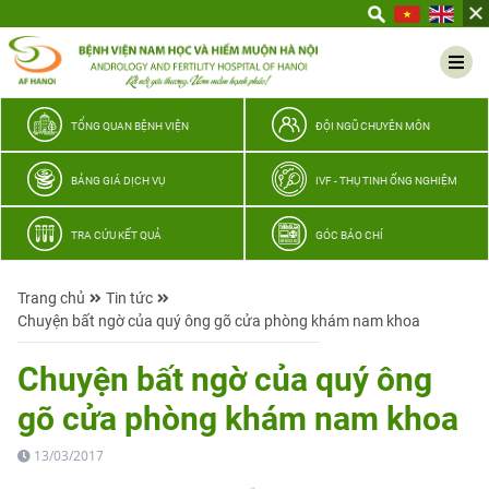
Yêu
thương
Lan
tỏa
–
TỔNG QUAN BỆNH VIỆN
ĐỘI NGŨ CHUYÊN MÔN
Trao
hy
BẢNG GIÁ DỊCH VỤ
IVF - THỤ TINH ỐNG NGHIỆM
vọng,
vun
TRA CỨU KẾT QUẢ
GÓC BÁO CHÍ
trọn
hạnh
Trang chủ
Tin tức
phúc
Chuyện bất ngờ của quý ông gõ cửa phòng khám nam khoa
gia
đình
Chuyện bất ngờ của quý ông
Quân
gõ cửa phòng khám nam khoa
nhân
13/03/2017