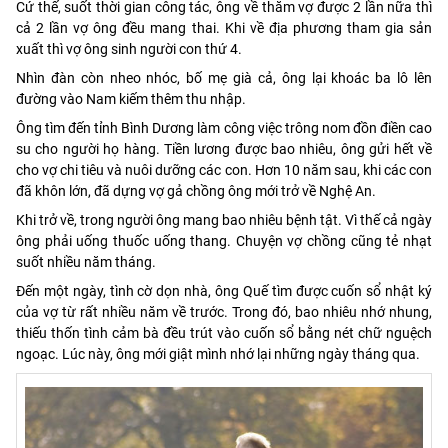
Cứ thế, suốt thời gian công tác, ông về thăm vợ được 2 lần nữa thì
cả 2 lần vợ ông đều mang thai. Khi về địa phương tham gia sản
xuất thì vợ ông sinh người con thứ 4.
Nhìn đàn còn nheo nhóc, bố mẹ già cả, ông lại khoác ba lô lên
đường vào Nam kiếm thêm thu nhập.
Ông tìm đến tỉnh Bình Dương làm công việc trông nom đồn điền cao
su cho người họ hàng. Tiền lương được bao nhiêu, ông gửi hết về
cho vợ chi tiêu và nuôi dưỡng các con. Hơn 10 năm sau, khi các con
đã khôn lớn, đã dựng vợ gả chồng ông mới trở về Nghệ An.
Khi trở về, trong người ông mang bao nhiêu bệnh tật. Vì thế cả ngày
ông phải uống thuốc uống thang. Chuyện vợ chồng cũng tẻ nhạt
suốt nhiều năm tháng.
Đến một ngày, tình cờ dọn nhà, ông Quế tìm được cuốn sổ nhật ký
của vợ từ rất nhiều năm về trước. Trong đó, bao nhiêu nhớ nhung,
thiếu thốn tình cảm bà đều trút vào cuốn sổ bằng nét chữ nguệch
ngoạc. Lúc này, ông mới giật mình nhớ lại những ngày tháng qua.