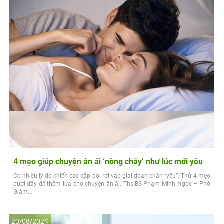
4 mẹo giúp chuyện ân ái ‘nồng cháy’ như lúc mới yêu
Có nhiều lý do khiến các cặp đôi rơi vào giai đoạn chán “yêu”. Thử 4 mẹo
dưới đây để thêm lửa cho chuyện ân ái. Ths.BS Phạm Minh Ngọc – Phó
Giám...
20/08/2024