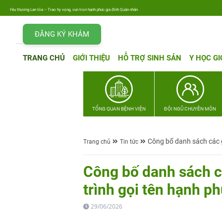
êu thương Lan tỏa – Trao hy vọng, vun trọn hạnh phúc gia đình Quân nhân
ĐĂNG KÝ KHÁM
TRANG CHỦ
GIỚI THIỆU
HỖ TRỢ SINH SẢN
Y HỌC GI
TỔNG QUAN BỆNH VIỆN
ĐỘI NGŨ CHUYÊN MÔN
Công bố danh sách các gi
Trang chủ
Tin tức
Công bố danh sách cá
trình gọi tên hạnh p
29/06/2026