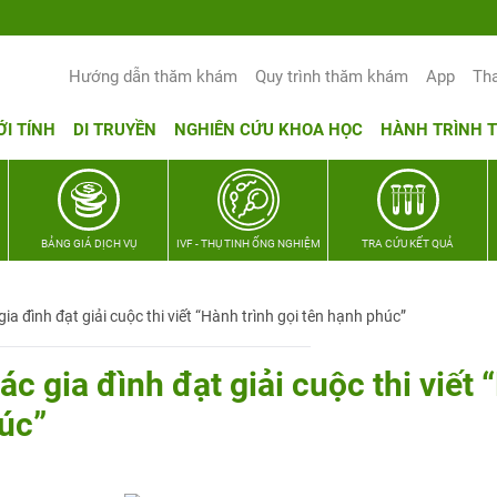
Hướng dẫn thăm khám
Quy trình thăm khám
App
Th
ỚI TÍNH
DI TRUYỀN
NGHIÊN CỨU KHOA HỌC
HÀNH TRÌNH 
BẢNG GIÁ DỊCH VỤ
IVF - THỤ TINH ỐNG NGHIỆM
TRA CỨU KẾT QUẢ
a đình đạt giải cuộc thi viết “Hành trình gọi tên hạnh phúc”
c gia đình đạt giải cuộc thi viết
húc”