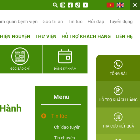
am quan bệnh viện
Góc tri ân
Tin tức
Hỏi đáp
Tuyển dụng
THIỆN NGUYỆN
THƯ VIỆN
HỖ TRỢ KHÁCH HÀNG
LIÊN HỆ
GÓC BÁO CHÍ
ĐĂNG KÝ KHÁM
TỔNG ĐÀI
Menu
HỖ TRỢ KHÁCH HÀNG
 “Hành
Tin tức
TRA CỨU KẾT QUẢ
Chỉ đạo tuyến
Tin chuyên