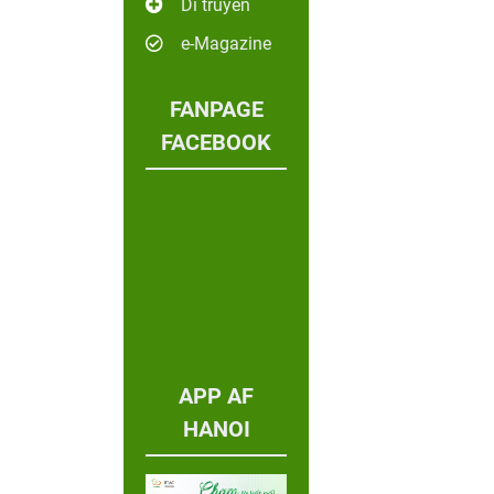
Di truyền
e-Magazine
FANPAGE
FACEBOOK
APP AF
HANOI