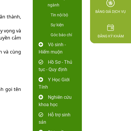
ngành
BẢNG GIÁ DỊCH VỤ
Tin nội bộ
hân thành,
Sự kiện
y vọng và
Góc báo chí
ĐĂNG KÝ KHÁM
ruyền cảm
Vô sinh -
h và cùng
Hiếm muộn
Hồ Sơ - Thủ
tục - Quy định
Y Học Giới
Tính
nh gọi tên
Nghiên cứu
khoa học
Hỗ trợ sinh
sản