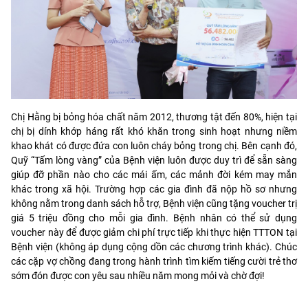
Chị Hằng bị bỏng hóa chất năm 2012, thương tật đến 80%, hiện tại
chị bị dính khớp háng rất khó khăn trong sinh hoạt nhưng niềm
khao khát có được đứa con luôn cháy bỏng trong chị. Bên cạnh đó,
Quỹ “Tấm lòng vàng” của Bệnh viện luôn được duy trì để sẵn sàng
giúp đỡ phần nào cho các mái ấm, các mảnh đời kém may mắn
khác trong xã hội. Trường hợp các gia đình đã nộp hồ sơ nhưng
không nằm trong danh sách hỗ trợ, Bệnh viện cũng tặng voucher trị
giá 5 triệu đồng cho mỗi gia đình. Bệnh nhân có thể sử dụng
voucher này để được giảm chi phí trực tiếp khi thực hiện TTTON tại
Bệnh viện (không áp dụng cộng dồn các chương trình khác). Chúc
các cặp vợ chồng đang trong hành trình tìm kiếm tiếng cười trẻ thơ
sớm đón được con yêu sau nhiều năm mong mỏi và chờ đợi!