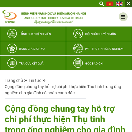
Yêu
thương
Lan
tỏa
–
TỔNG QUAN BỆNH VIỆN
ĐỘI NGŨ CHUYÊN MÔN
Trao
hy
BẢNG GIÁ DỊCH VỤ
IVF - THỤ TINH ỐNG NGHIỆM
vọng,
vun
TRA CỨU KẾT QUẢ
GÓC BÁO CHÍ
trọn
hạnh
Trang chủ
Tin tức
phúc
Cộng đồng chung tay hỗ trợ chi phí thực hiện Thụ tinh trong ống
gia
nghiệm cho gia đình có hoàn cảnh đặc...
đình
Quân
Cộng đồng chung tay hỗ trợ
nhân
chi phí thực hiện Thụ tinh
trong ống nghiệm cho gia đình