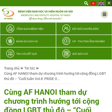
Yêu
thương
Lan
tỏa
–
TỔNG QUAN BỆNH VIỆN
ĐỘI NGŨ CHUYÊN MÔN
Trao
hy
BẢNG GIÁ DỊCH VỤ
IVF - THỤ TINH ỐNG NGHIỆM
vọng,
vun
TRA CỨU KẾT QUẢ
GÓC BÁO CHÍ
trọn
hạnh
Trang chủ
Tin tức
phúc
Cùng AF HANOI tham dự chương trình hướng tới cộng đồng LGBT
gia
thủ đô – “Cuối tuần Vol.8: PRIDE O...
đình
Quân
Cùng AF HANOI tham dự
nhân
chương trình hướng tới cộng
đồng LGBT thủ đô – “Cuối