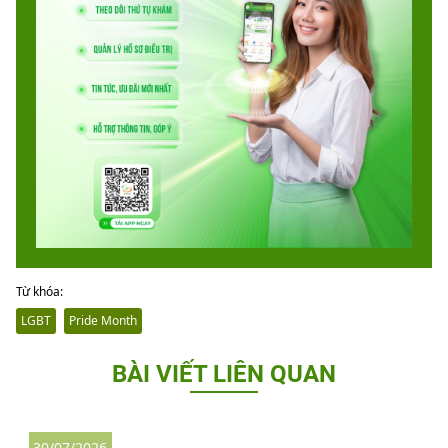
Từ khóa:
LGBT
Pride Month
BÀI VIẾT LIÊN QUAN
30/07/2026
3