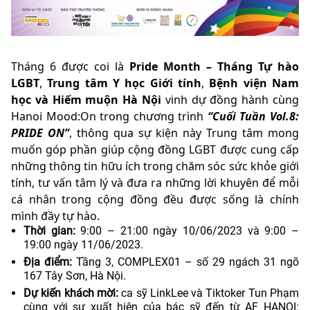
Tháng 6 được coi là
Pride Month – Tháng Tự hào
LGBT
,
Trung tâm Y học Giới tính
,
Bệnh viện Nam
học và Hiếm muộn Hà Nội
vinh dự đồng hành cùng
Hanoi Mood:On trong chương trình
“Cuối Tuần Vol.8:
PRIDE ON”
, thông qua sự kiện này Trung tâm mong
muốn góp phần giúp cộng đồng LGBT được cung cấp
những thông tin hữu ích trong chăm sóc sức khỏe giới
tính, tư vấn tâm lý và đưa ra những lời khuyên để mỗi
cá nhân trong cộng đồng đều được sống là chính
mình đầy tự hào.
Thời gian:
9:00 – 21:00 ngày 10/06/2023 và 9:00 –
19:00 ngày 11/06/2023.
Địa điểm:
Tầng 3, COMPLEX01 – số 29 ngách 31 ngõ
167 Tây Sơn, Hà Nội.
Dự kiến khách mời:
ca sỹ LinkLee và Tiktoker Tun Phạm
cùng với sự xuất hiện của bác sỹ đến từ AF HANOI: