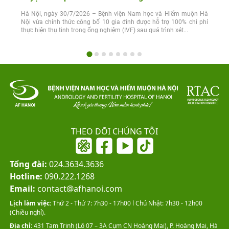
Hà Nội, ngày 30/7/2026 – Bệnh viện Nam học và Hiếm muộn Hà
Nội vừa chính thức công bố 10 gia đình được hỗ trợ 100% chi phí
thực hiện thụ tinh trong ống nghiệm (IVF) sau quá trình xét...
THEO DÕI CHÚNG TÔI
Tổng đài:
024.3634.3636
Hotline:
090.222.1268
Email:
contact@afhanoi.com
Lịch làm việc:
Thứ 2 - Thứ 7: 7h30 - 17h00 l Chủ Nhật: 7h30 - 12h00
(Chiều nghỉ).
Địa chỉ:
431 Tam Trinh (Lô 07 – 3A Cụm CN Hoàng Mai), P. Hoàng Mai, Hà