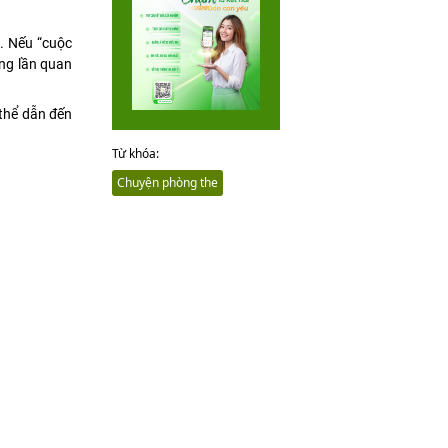
. Nếu “cuộc
ững lần quan
 thể dẫn đến
Từ khóa:
Chuyện phòng the