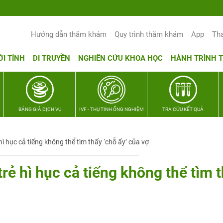
Hướng dẫn thăm khám
Quy trình thăm khám
App
Th
ỚI TÍNH
DI TRUYỀN
NGHIÊN CỨU KHOA HỌC
HÀNH TRÌNH 
BẢNG GIÁ DỊCH VỤ
IVF - THỤ TINH ỐNG NGHIỆM
TRA CỨU KẾT QUẢ
ì hục cả tiếng không thể tìm thấy ‘chỗ ấy’ của vợ
rẻ hì hục cả tiếng không thể tìm 