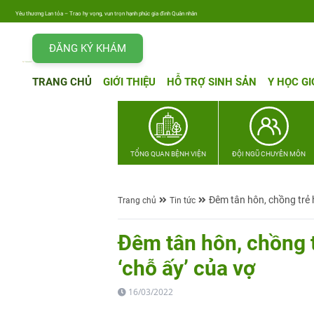
thương Lan tỏa – Trao hy vọng, vun trọn hạnh phúc gia đình Quân nhân
ĐĂNG KÝ KHÁM
TRANG CHỦ
GIỚI THIỆU
HỖ TRỢ SINH SẢN
Y HỌC GI
TỔNG QUAN BỆNH VIỆN
ĐỘI NGŨ CHUYÊN MÔN
Đêm tân hôn, chồng trẻ h
Trang chủ
Tin tức
Đêm tân hôn, chồng t
‘chỗ ấy’ của vợ
16/03/2022