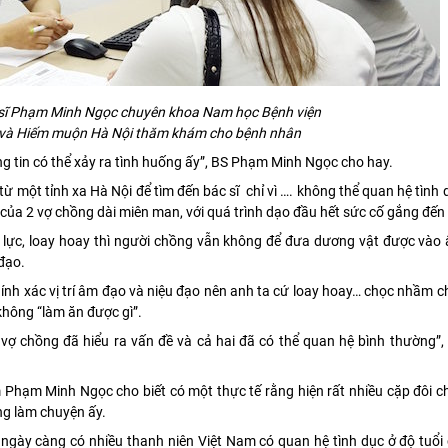
 sĩ Phạm Minh Ngọc chuyên khoa Nam học Bệnh viện
và Hiếm muộn Hà Nội thăm khám cho bệnh nhân
ông tin có thể xảy ra tình huống ấy”, BS Phạm Minh Ngọc cho hay.
từ một tỉnh xa Hà Nội để tìm đến bác sĩ chỉ vì …. không thể quan hệ tình
 của 2 vợ chồng dài miên man, với quá trình dạo đầu hết sức cố gắng đến 
ỗ lực, loay hoay thì người chồng vẫn không để đưa dương vật được vào
 đạo.
ính xác vị trí âm đạo và niệu đạo nên anh ta cứ loay hoay… chọc nhầm c
không “làm ăn được gì”.
 vợ chồng đã hiểu ra vấn đề và cả hai đã có thể quan hệ bình thường”
Phạm Minh Ngọc cho biết có một thực tế rằng hiện rất nhiều cặp đôi c
ng làm chuyện ấy.
 ngày càng có nhiều thanh niên Việt Nam có quan hệ tình dục ở độ tuổi