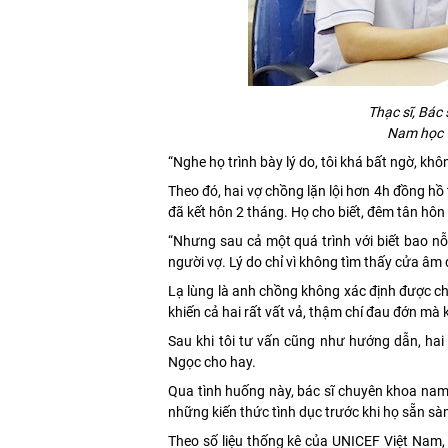
Thạc sĩ, Bác
Nam học 
“Nghe họ trình bày lý do, tôi khá bất ngờ, kh
Theo đó, hai vợ chồng lặn lội hơn 4h đồng hồ 
đã kết hôn 2 tháng. Họ cho biết, đêm tân hôn
“Nhưng sau cả một quá trình với biết bao n
người vợ. Lý do chỉ vì không tìm thấy cửa âm
Lạ lùng là anh chồng không xác định được ch
khiến cả hai rất vất vả, thậm chí đau đớn mà 
Sau khi tôi tư vấn cũng như hướng dẫn, hai
Ngọc cho hay.
Qua tình huống này, bác sĩ chuyên khoa nam 
những kiến thức tình dục trước khi họ sẵn sà
Theo số liệu thống kê của UNICEF Việt Nam,