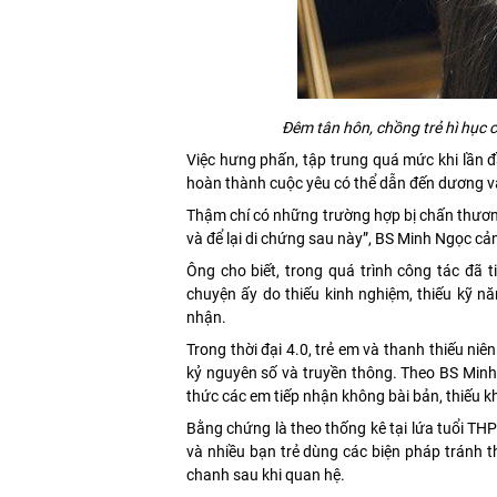
Đêm tân hôn, chồng trẻ hì hục 
Việc hưng phấn, tập trung quá mức khi lần đầ
hoàn thành cuộc yêu có thể dẫn đến dương 
Thậm chí có những trường hợp bị chấn thươn
và để lại di chứng sau này”, BS Minh Ngọc cả
Ông cho biết, trong quá trình công tác đã 
chuyện ấy do thiếu kinh nghiệm, thiếu kỹ n
nhận.
Trong thời đại 4.0, trẻ em và thanh thiếu ni
kỷ nguyên số và truyền thông. Theo BS Minh 
thức các em tiếp nhận không bài bản, thiếu 
Bằng chứng là theo thống kê tại lứa tuổi TH
và nhiều bạn trẻ dùng các biện pháp tránh 
chanh sau khi quan hệ.