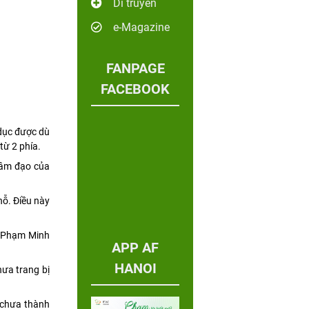
Di truyền
e-Magazine
FANPAGE
FACEBOOK
 dục được dù
từ 2 phía.
 âm đạo của
hỗ. Điều này
, Phạm Minh
APP AF
HANOI
hưa trang bị
 chưa thành