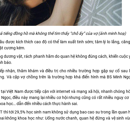
cả tiếng đồng hồ mà không thể tìm thấy “chỗ ấy” của vợ (ảnh minh hoạ)
u được kích thích cao độ có thể làm xuất tinh sớm; tâm lý lo lắng, căn
vật cương kém.
g dương vật, rách phanh hãm do quan hệ không đúng cách, khiến cuộc 
nh báo.
tiếp nhận, thăm khám và điều trị cho nhiều trường hợp gặp sự cố sau 
ăng. Và cặp vợ chồng trên là trường hợp khá điển hình mà BS Minh Ngọ
ên tại Việt Nam được tiếp cận với internet và mạng xã hội, nhanh chóng 
Ngọc, điều này mang lại nhiều cơ hội nhưng cũng có rất nhiều nguy cơ 
khoa học… dẫn đến nhiều cách thực hành sai.
PT thì tới 29,5% học sinh nam không sử dụng bao cao su trong lần quan 
thai không khoa học như: Uống nước chanh, quan hệ đứng và vệ sinh vù