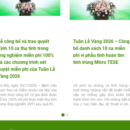
ễ công bố và trao quyết
Tuần Lễ Vàng 2026 – Công
ịnh 10 ca thụ tinh trong
bố danh sách 10 ca miễn
ống nghiệm miễn phí 100%
phí vi phẫu tinh hoàn tìm
à các chương trình xét
tinh trùng Micro TESE
uyệt miễn phí của Tuần Lễ
Vàng 2026
à Nội, ngày 30/7/2026 – Bệnh viện
Vô sinh do không có tinh trùng 
am học và Hiếm muộn Hà Nội vừa
một trong những vấn đề khiến nhi
hính thức công bố 10 gia đình được
cặp vợ chồng gặp khó khăn tr
ỗ trợ 100% chi phí thực hiện thụ tinh
hành trình tìm con. Với những tiến 
rong ống nghiệm (IVF) sau quá trình
của y học hiện đại, kỹ thuật vi ph
ét...
tinh...