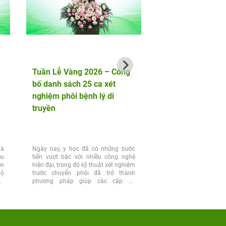
Tuần Lễ Vàng 2026 – Công
ThS. BS Phạm Min
bố danh sách 25 ca xét
báo cáo nghiên cứu
nghiệm phôi bệnh lý di
Loạn Tình Dục Ở P
truyền
Tiền Mãn Kinh Và 
là
Ngày nay, y học đã có những bước
Tại Hội nghị Khoa học 
ều
tiến vượt bậc với nhiều công nghệ
Hội Y học Giới tính Việt
ên
hiện đại, trong đó kỹ thuật xét nghiệm
15, ThS. BS Phạm Minh Ng
bộ
trước chuyển phôi đã trở thành
bày nghiên cứu về đặ
ẫu
phương pháp giúp các cặp vợ
sàng và phương pháp xử trí
chồng...