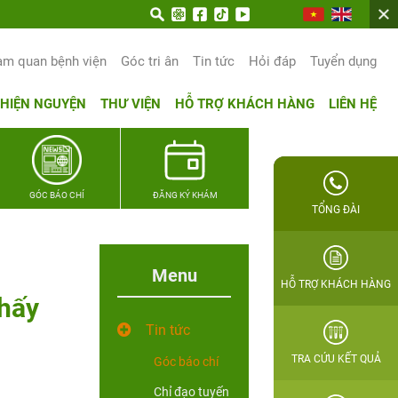
am quan bệnh viện
Góc tri ân
Tin tức
Hỏi đáp
Tuyển dụng
THIỆN NGUYỆN
THƯ VIỆN
HỖ TRỢ KHÁCH HÀNG
LIÊN HỆ
GÓC BÁO CHÍ
ĐĂNG KÝ KHÁM
TỔNG ĐÀI
Menu
HỖ TRỢ KHÁCH HÀNG
thấy
Tin tức
TRA CỨU KẾT QUẢ
Góc báo chí
Chỉ đạo tuyến