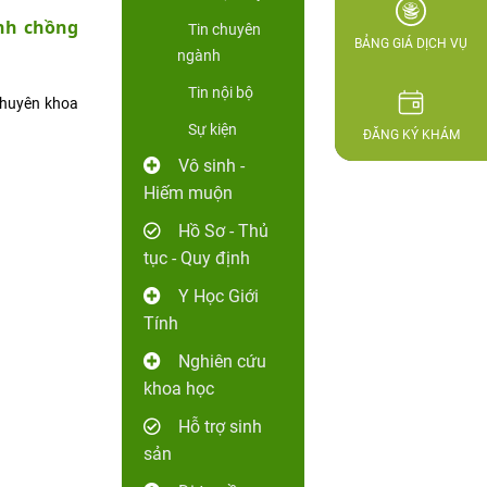
nh chồng
Tin chuyên
BẢNG GIÁ DỊCH VỤ
ngành
Tin nội bộ
 chuyên khoa
Sự kiện
ĐĂNG KÝ KHÁM
Vô sinh -
Hiếm muộn
Hồ Sơ - Thủ
tục - Quy định
Y Học Giới
Tính
Nghiên cứu
khoa học
Hỗ trợ sinh
sản