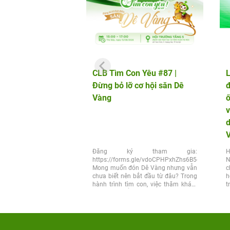
CLB Tìm Con Yêu #87 |
L
Đừng bỏ lỡ cơ hội săn Dê
đ
Vàng
v
d
Đăng ký tham gia:
H
https://forms.gle/vdoCPHPxhZhs6B5q6
N
Mong muốn đón Dê Vàng nhưng vẫn
c
chưa biết nên bắt đầu từ đâu? Trong
h
hành trình tìm con, việc thăm khám
t
đúng thời điểm và lựa chọn đúng...
x