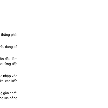
g thẳng phải
yêu dang dở
lần đầu làm
c từng tiếp
hòa nhập vào
khi các kiến
hệ gần nhất,
ng kín bằng