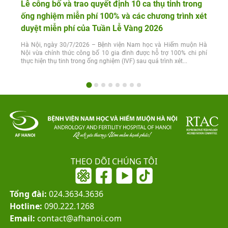
Lễ công bố và trao quyết định 10 ca thụ tinh trong
ống nghiệm miễn phí 100% và các chương trình xét
duyệt miễn phí của Tuần Lễ Vàng 2026
Hà Nội, ngày 30/7/2026 – Bệnh viện Nam học và Hiếm muộn Hà
Nội vừa chính thức công bố 10 gia đình được hỗ trợ 100% chi phí
thực hiện thụ tinh trong ống nghiệm (IVF) sau quá trình xét...
THEO DÕI CHÚNG TÔI
Tổng đài:
024.3634.3636
Hotline:
090.222.1268
Email:
contact@afhanoi.com