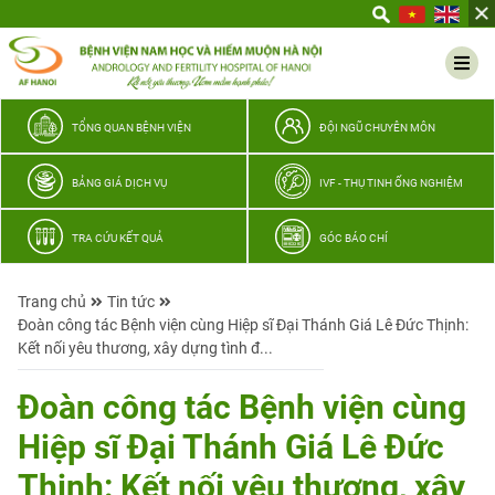
Yêu
thương
Lan
tỏa
–
TỔNG QUAN BỆNH VIỆN
ĐỘI NGŨ CHUYÊN MÔN
Trao
hy
BẢNG GIÁ DỊCH VỤ
IVF - THỤ TINH ỐNG NGHIỆM
vọng,
vun
TRA CỨU KẾT QUẢ
GÓC BÁO CHÍ
trọn
hạnh
Trang chủ
Tin tức
phúc
Đoàn công tác Bệnh viện cùng Hiệp sĩ Đại Thánh Giá Lê Đức Thịnh:
gia
Kết nối yêu thương, xây dựng tình đ...
đình
Quân
Đoàn công tác Bệnh viện cùng
nhân
Hiệp sĩ Đại Thánh Giá Lê Đức
Thịnh: Kết nối yêu thương, xây