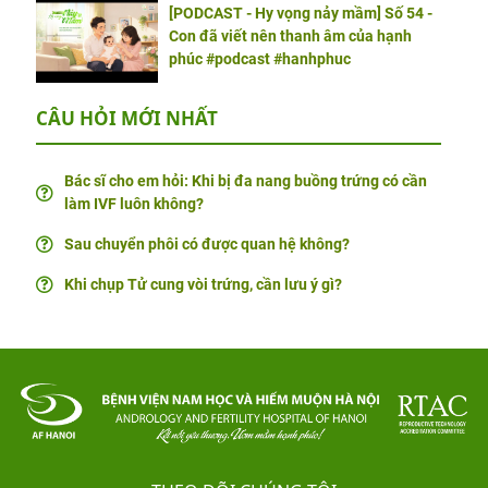
[PODCAST - Hy vọng nảy mầm] Số 54 -
Con đã viết nên thanh âm của hạnh
phúc #podcast #hanhphuc
CÂU HỎI MỚI NHẤT
Bác sĩ cho em hỏi: Khi bị đa nang buồng trứng có cần
làm IVF luôn không?
Sau chuyển phôi có được quan hệ không?
Khi chụp Tử cung vòi trứng, cần lưu ý gì?