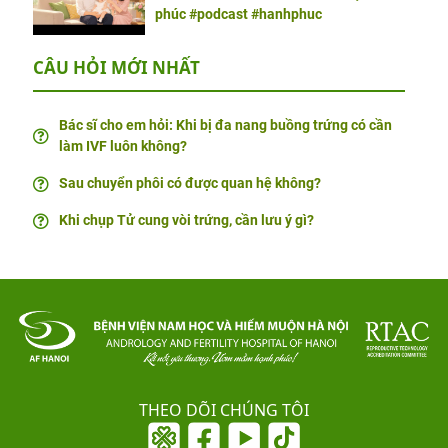
phúc #podcast #hanhphuc
CÂU HỎI MỚI NHẤT
Bác sĩ cho em hỏi: Khi bị đa nang buồng trứng có cần
làm IVF luôn không?
Sau chuyển phôi có được quan hệ không?
Khi chụp Tử cung vòi trứng, cần lưu ý gì?
THEO DÕI CHÚNG TÔI