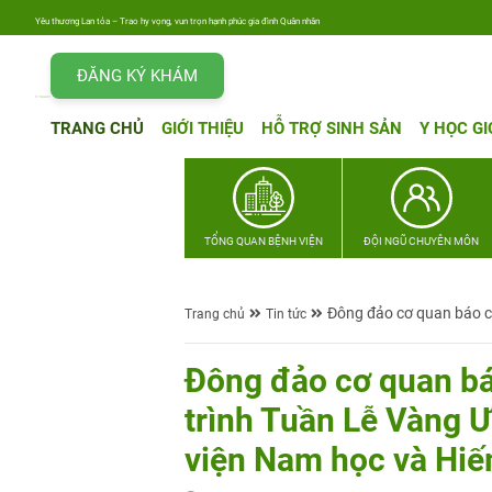
Yêu thương Lan tỏa – Trao hy vọng, vun trọn hạnh phúc gia đình Quân nhân
ĐĂNG KÝ KHÁM
TRANG CHỦ
GIỚI THIỆU
HỖ TRỢ SINH SẢN
Y HỌC GI
TỔNG QUAN BỆNH VIỆN
ĐỘI NGŨ CHUYÊN MÔN
Đông đảo cơ quan báo c
Trang chủ
Tin tức
Đông đảo cơ quan bá
trình Tuần Lễ Vàng
viện Nam học và Hi