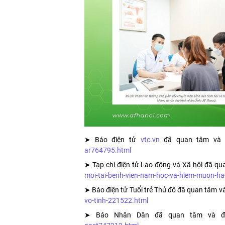
➤ Báo điện tử
vtc.vn
đã quan tâm và 
ar764795.html
➤ Tạp chí điện tử Lao động và Xã hội đã qu
moi-tai-benh-vien-nam-hoc-va-hiem-muon-ha
➤ Báo điện tử Tuổi trẻ Thủ đô đã quan tâm và
vo-tinh-221522.html
➤ Báo Nhân Dân đã quan tâm và đ