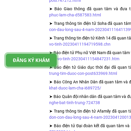
post747212.html
➤ Báo Giao thông đã quan tâm và đưa t
phuc-lam-cha-d587583.html
➤ Trang thông tin điện tử Soha đã quan tâm
con-dau-long-sau-4-nam-202304111641139
➤ Trang thông tin điện tử Kênh 14 đã quan t
vo-tinh-20230411194719598.chn
➤ Báo điện tử Phụ nữ Việt Nam đã quan tâm 
ong-vo-tinh-20230411154847231.htm
ĐĂNG KÝ KHÁM
➤ Báo điện tử Giáo dục thời đại đã quan t
trung-tim-duoc-con-post633969.html
➤ Báo Công An Nhân Dân đã quan tâm và đ
khat-duoc-lam-cha-i689725/
➤ Báo Quân đội nhân dân đã quan tâm và đư
nghe-bat-tinh-trung-724738
➤ Trang thông tin điện tử Afamily đã quan t
don-con-dau-long-sau-4-nam-20230412001
➤ Báo điện tử Đại đoàn kết đã quan tâm và 