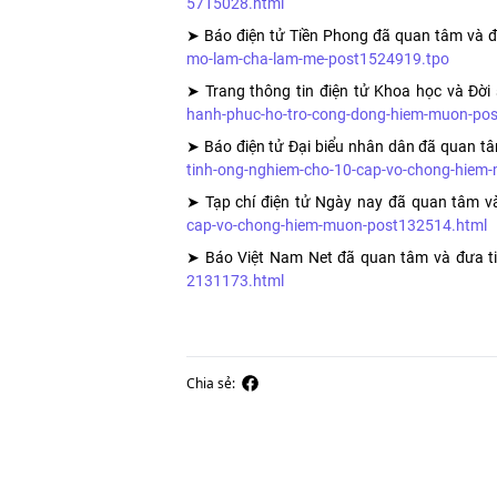
5715028.html
➤ Báo điện tử Tiền Phong đã quan tâm và đ
mo-lam-cha-lam-me-post1524919.tpo
➤ Trang thông tin điện tử Khoa học và Đời
hanh-phuc-ho-tro-cong-dong-hiem-muon-po
➤ Báo điện tử Đại biểu nhân dân đã quan tâ
tinh-ong-nghiem-cho-10-cap-vo-chong-hiem
➤ Tạp chí điện tử Ngày nay đã quan tâm v
cap-vo-chong-hiem-muon-post132514.html
➤ Báo Việt Nam Net đã quan tâm và đưa t
2131173.html
Chia sẻ: