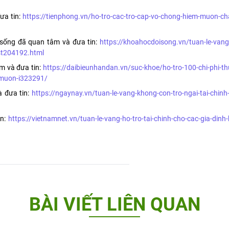
ưa tin:
https://tienphong.vn/ho-tro-cac-tro-cap-vo-chong-hiem-muon-ch
 sống đã quan tâm và đưa tin:
https://khoahocdoisong.vn/tuan-le-va
st204192.html
m và đưa tin:
https://daibieunhandan.vn/suc-khoe/ho-tro-100-chi-phi-th
-muon-i323291/
à đưa tin:
https://ngaynay.vn/tuan-le-vang-khong-con-tro-ngai-tai-chin
in:
https://vietnamnet.vn/tuan-le-vang-ho-tro-tai-chinh-cho-cac-gia-din
BÀI VIẾT LIÊN QUAN