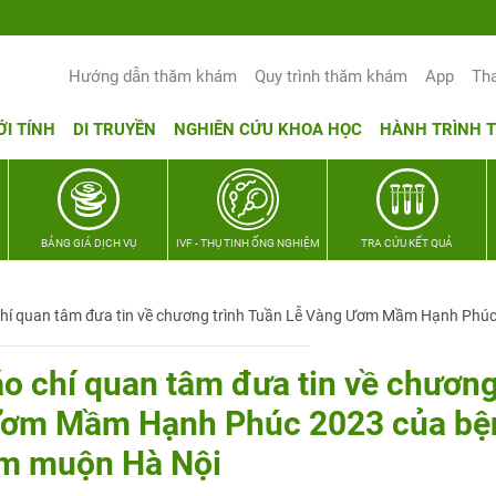
Hướng dẫn thăm khám
Quy trình thăm khám
App
Th
ỚI TÍNH
DI TRUYỀN
NGHIÊN CỨU KHOA HỌC
HÀNH TRÌNH 
BẢNG GIÁ DỊCH VỤ
IVF - THỤ TINH ỐNG NGHIỆM
TRA CỨU KẾT QUẢ
hí quan tâm đưa tin về chương trình Tuần Lễ Vàng Ươm Mầm Hạnh Phúc 
o chí quan tâm đưa tin về chươn
 Ươm Mầm Hạnh Phúc 2023 của bệ
ếm muộn Hà Nội