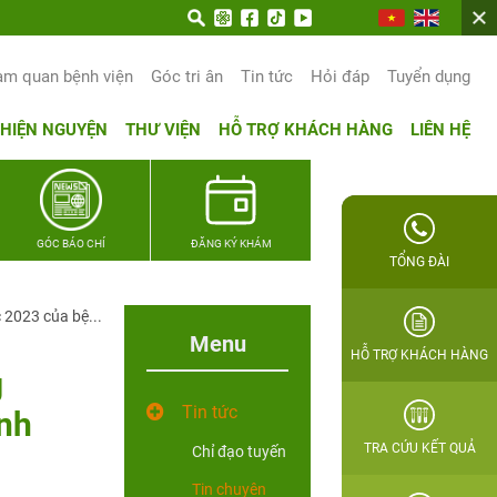
am quan bệnh viện
Góc tri ân
Tin tức
Hỏi đáp
Tuyển dụng
THIỆN NGUYỆN
THƯ VIỆN
HỖ TRỢ KHÁCH HÀNG
LIÊN HỆ
GÓC BÁO CHÍ
ĐĂNG KÝ KHÁM
TỔNG ĐÀI
2023 của bệ...
Menu
HỖ TRỢ KHÁCH HÀNG
g
Tin tức
nh
TRA CỨU KẾT QUẢ
Chỉ đạo tuyến
Tin chuyên