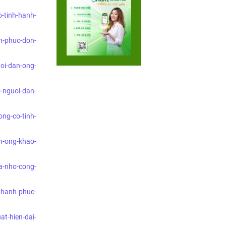
o-tinh-hanh-
h-phuc-don-
oi-dan-ong-
-nguoi-dan-
ong-co-tinh-
n-ong-khao-
a-nho-cong-
a-hanh-phuc-
at-hien-dai-