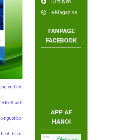
Di truyền
e-Magazine
FANPAGE
FACEBOOK
ong-vo-tinh-
he-ky-thuat-
APP AF
ho-nguoi-bo-
HANOI
-benh-hiem-