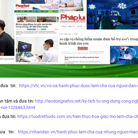
đưa tin:
https://vtc.vn/vo-oa-hanh-phuc-duoc-lam-cha-cua-nguoi-dan-
an tâm và đưa tin:
http://laodongxahoi.net/ky-tich-tu-ung-dung-cong-ng
-noi-1326863.html
 đưa tin:
https://tuoitrethudo.com.vn/hien-thuc-hoa-giac-mo-lam-cha-c
ưa tin:
https://nhandan.vn/hanh-phuc-lam-cha-cua-nhung-nguoi-mac