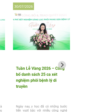
30/07/2026
30/07/2026
Tuần Lễ Vàng 2026 – Công
ThS. BS Phạm Min
bố danh sách 25 ca xét
báo cáo nghiên cứu
nghiệm phôi bệnh lý di
Loạn Tình Dục Ở P
truyền
Tiền Mãn Kinh Và 
là
Ngày nay, y học đã có những bước
Tại Hội nghị Khoa học 
ều
tiến vượt bậc với nhiều công nghệ
Hội Y học Giới tính Việt