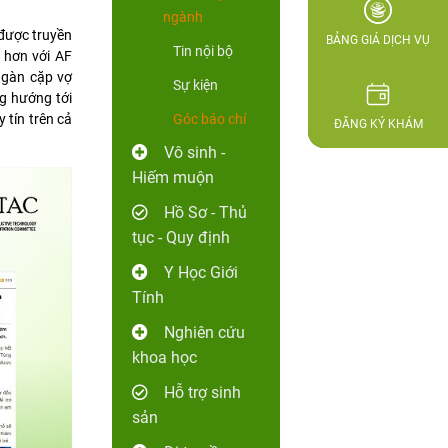
ngành
được truyền
BẢNG GIÁ DỊCH VỤ
Tin nội bộ
 hơn với AF
ngàn cặp vợ
Sự kiện
g hướng tới
 tín trên cả
Góc báo chí
ĐĂNG KÝ KHÁM
Vô sinh -
Hiếm muộn
Hồ Sơ - Thủ
tục - Quy định
Y Học Giới
Tính
Nghiên cứu
khoa học
Hỗ trợ sinh
sản