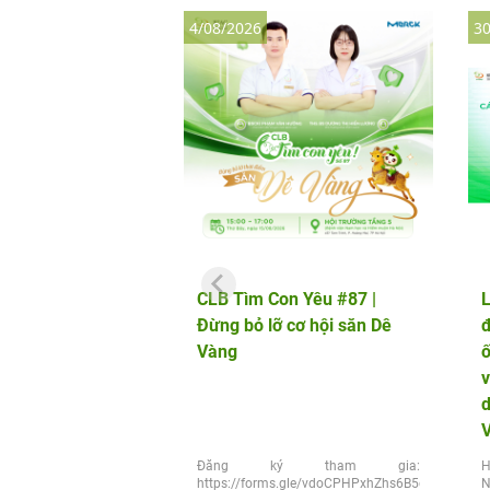
4/08/2026
30
CLB Tìm Con Yêu #87 |
L
Đừng bỏ lỡ cơ hội săn Dê
đ
Vàng
v
d
Đăng ký tham gia:
H
https://forms.gle/vdoCPHPxhZhs6B5q6
N