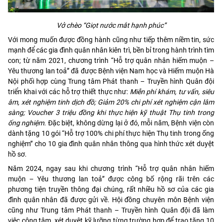
Vở chèo “Giọt nước mắt hạnh phúc”
Với mong muốn được đồng hành cũng như tiếp thêm niềm tin, sức
mạnh để các gia đình quân nhân kiên trì, bền bỉ trong hành trình tìm
con; từ năm 2021, chương trình “Hỗ trợ quân nhân hiếm muộn –
Yêu thương lan toả” đã được Bệnh viện Nam học và Hiếm muộn Hà
Nội phối hợp cùng Trung tâm Phát thanh – Truyền hình Quân đội
triển khai với các hỗ trợ thiết thực như:
Miễn phí khám, tư vấn, siêu
âm, xét nghiệm tinh dịch đồ; Giảm 20% chi phí xét nghiệm cận lâm
sàng; Voucher 3 triệu đồng khi thực hiện kỹ thuật Thụ tinh trong
ống nghiệm.
Đặc biệt, không dừng lại ở đó, mỗi năm, Bệnh viện còn
dành tặng 10 gói “Hỗ trợ 100% chi phí thực hiện Thụ tinh trong ống
nghiệm” cho 10 gia đình quân nhân thông qua hình thức xét duyệt
hồ sơ.
Năm 2024, ngay sau khi chương trình “Hỗ trợ quân nhân hiếm
muộn – Yêu thương lan toả” được công bố rộng rãi trên các
phương tiện truyền thông đại chúng, rất nhiều hồ sơ của các gia
đình quân nhân đã được gửi về. Hội đồng chuyên môn Bệnh viện
cũng như Trung tâm Phát thanh – Truyền hình Quân đội đã làm
việc công tâm, xét duyệt kỹ lưỡng từng trường hợp để trao tặng 10