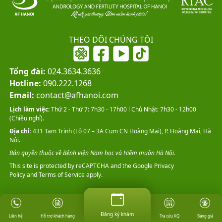
THEO DÕI CHÚNG TÔI
Tổng đài:
024.3634.3636
Hotline:
090.222.1268
Email:
contact@afhanoi.com
Lịch làm việc:
Thứ 2 - Thứ 7: 7h30 - 17h00 l Chủ Nhật: 7h30 - 12h00
(Chiều nghỉ).
Địa chỉ:
431 Tam Trinh (Lô 07 – 3A Cụm CN Hoàng Mai), P. Hoàng Mai, Hà
Nội.
Bản quyền thuộc về Bệnh viện Nam học và Hiếm muộn Hà Nội.
This site is protected by reCAPTCHA and the Google
Privacy
Policy
and
Terms of Service
apply.
Đăng ký khám
Đăng ký khám
Hỗ trợ khách hàng
Tra cứu KQ
Bảng giá
Liên hệ