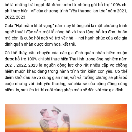
bé là những trái ngọt đã được ươm từ những gói hỗ trợ 100% chi
phí thực hiện IVF của chương trình “Yêu thương lan tỏa” năm 2021,
2022, 2023.
Gala “Hạt mầm khát vọng” năm nay không chỉ là một chương trình
nghệ thuật đặc sắc, một lễ công bố và trao tặng hỗ trợ đơn thuần
mà còn là cuộc hội ngộ và trở về nhà – nơi hạnh phúc của các gia
đình quân nhân được đơm hoa, kết trái.
Có thể thấy, câu chuyện của các gia đình quân nhân hiếm muộn
được hỗ trợ 100% chi phí thực hiện Thụ tinh trong ống nghiệm năm
2021, 2022, 2023 là nguồn động lực cho rất nhiều cặp vợ chồng
hiếm muộn khác đang trong hành trình tìm kiếm con yêu. Có thể
điểm khởi đầu sẽ vô cùng gian nan, vất vả, tưởng chừng sẽ phải bỏ
cuộc nhưng với tình yêu thương, sự chia sẻ của cộng đồng cùng
niềm tin, sự kiên trì thì cuối cùng phép màu sẽ đến với các gia đình.