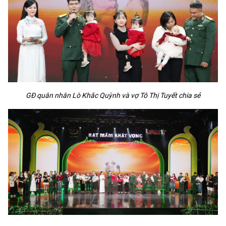
GĐ quân nhân Lò Khắc Quỳnh và vợ Tô Thị Tuyết chia sẻ