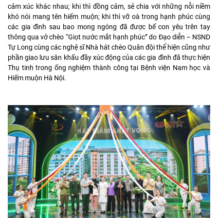
cảm xúc khác nhau; khi thì đồng cảm, sẻ chia với những nỗi niềm
khó nói mang tên hiếm muộn; khi thì vỡ oà trong hạnh phúc cùng
các gia đình sau bao mong ngóng đã được bế con yêu trên tay
thông qua vở chèo “Giọt nước mắt hạnh phúc” do Đạo diễn – NSND
Tự Long cùng các nghệ sĩ Nhà hát chèo Quân đội thể hiện cũng như
phần giao lưu sân khấu đầy xúc động của các gia đình đã thực hiện
Thụ tinh trong ống nghiệm thành công tại Bệnh viện Nam học và
Hiếm muộn Hà Nội.