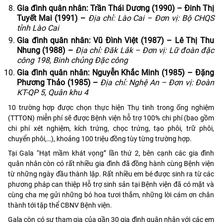
Gia đình quân nhân: Trần Thái Dương (1990) – Đinh Thị
Tuyết Mai (1991) –
Địa chỉ: Lào Cai – Đơn vị: Bộ CHQS
tỉnh Lào Cai
Gia đình quân nhân: Vũ Đình Việt (1987) – Lê Thị Thu
Nhung (1988) –
Địa chỉ: Đăk Lắk – Đơn vị: Lữ đoàn đặc
công 198, Binh chủng Đặc công
Gia đình quân nhân: Nguyễn Khắc Minh (1985) – Đặng
Phương Thảo (1985) –
Địa chỉ: Nghệ An – Đơn vị: Đoàn
KT-QP 5, Quân khu 4
10 trường hợp được chọn thực hiện Thụ tinh trong ống nghiệm
(TTTON) miễn phí sẽ được Bệnh viện hỗ trợ 100% chi phí (bao gồm
chi phí xét nghiệm, kích trứng, chọc trứng, tạo phôi, trữ phôi,
chuyển phôi,…), khoảng 100 triệu đồng tùy từng trường hợp.
Tại Gala “Hạt mầm khát vọng” lần thứ 2, bên cạnh các gia đình
quân nhân còn có rất nhiều gia đình đã đồng hành cùng Bệnh viện
từ những ngày đầu thành lập. Rất nhiều em bé được sinh ra từ các
phương pháp can thiệp Hỗ trợ sinh sản tại Bệnh viện đã có mặt và
cùng cha mẹ gửi những bó hoa tươi thắm, những lời cám ơn chân
thành tới tập thể CBNV Bệnh viện.
Gala còn có sự tham gia của gần 30 gia đình quân nhân với các em