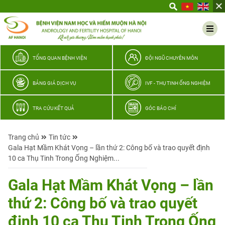
Yêu
thương
Lan
tỏa
–
TỔNG QUAN BỆNH VIỆN
ĐỘI NGŨ CHUYÊN MÔN
Trao
hy
BẢNG GIÁ DỊCH VỤ
IVF - THỤ TINH ỐNG NGHIỆM
vọng,
vun
TRA CỨU KẾT QUẢ
GÓC BÁO CHÍ
trọn
hạnh
Trang chủ
Tin tức
phúc
Gala Hạt Mầm Khát Vọng – lần thứ 2: Công bố và trao quyết định
gia
10 ca Thụ Tinh Trong Ống Nghiệm...
đình
Quân
Gala Hạt Mầm Khát Vọng – lần
nhân
thứ 2: Công bố và trao quyết
định 10 ca Thụ Tinh Trong Ống