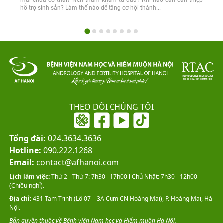
mãi chưa có thai? Nên thăm khám từ đâu? Khi nào cần can thiệp
hỗ trợ sinh sản? Làm thế nào để tăng cơ hội thành...
THEO DÕI CHÚNG TÔI
Tổng đài:
024.3634.3636
Hotline:
090.222.1268
Email:
contact@afhanoi.com
Lịch làm việc:
Thứ 2 - Thứ 7: 7h30 - 17h00 l Chủ Nhật: 7h30 - 12h00
(Chiều nghỉ).
Địa chỉ:
431 Tam Trinh (Lô 07 – 3A Cụm CN Hoàng Mai), P. Hoàng Mai, Hà
Nội.
Bản quyền thuộc về Bệnh viện Nam học và Hiếm muộn Hà Nội.