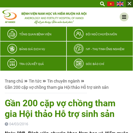
Yêu
thương
Lan
tỏa
–
TỔNG QUAN BỆNH VIỆN
ĐỘI NGŨ CHUYÊN MÔN
Trao
hy
BẢNG GIÁ DỊCH VỤ
IVF - THỤ TINH ỐNG NGHIỆM
vọng,
vun
TRA CỨU KẾT QUẢ
GÓC BÁO CHÍ
trọn
hạnh
Trang chủ
Tin tức
Tin chuyên ngành
phúc
Gần 200 cặp vợ chồng tham gia Hội thảo Hỗ trợ sinh sản
gia
đình
Gần 200 cặp vợ chồng tham
Quân
gia Hội thảo Hỗ trợ sinh sản
nhân
04/03/2016
Ngày 19/9, Bệnh viện chuyên khoa Nam học và Hiếm muộn