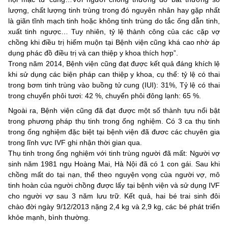
lượng, chất lượng tinh trùng trong đó nguyên nhân hay gặp nhất
là giãn tĩnh mạch tinh hoặc không tinh trùng do tắc ống dẫn tinh,
xuất tinh ngược… Tuy nhiên, tỷ lệ thành công của các cặp vợ
chồng khi điều trị hiếm muộn tại Bệnh viện cũng khá cao nhờ áp
dụng phác đồ điều trị và can thiệp y khoa thích hợp”.
Trong năm 2014, Bệnh viện cũng đạt được kết quả đáng khích lệ
khi sử dụng các biện pháp can thiệp y khoa, cụ thể: tỷ lệ có thai
trong bơm tinh trùng vào buồng tử cung (IUI): 31%, Tỷ lệ có thai
trong chuyển phôi tươi: 42 %, chuyển phôi đông lạnh: 65 %.
Ngoài ra, Bệnh viện cũng đã đạt được một số thành tựu nổi bật
trong phương pháp thụ tinh trong ống nghiệm. Có 3 ca thụ tinh
trong ống nghiệm đặc biệt tại bệnh viện đã đươc các chuyên gia
trong lĩnh vực IVF ghi nhận thời gian qua.
Thụ tinh trong ống nghiệm với tinh trùng người đã mất: Người vợ
sinh năm 1981 ngụ Hoàng Mai, Hà Nội đã có 1 con gái. Sau khi
chồng mất do tại nạn, thể theo nguyện vọng của người vợ, mô
tinh hoàn của người chồng được lấy tại bệnh viện và sử dụng IVF
cho người vợ sau 3 năm lưu trữ. Kết quả, hai bé trai sinh đôi
chào đời ngày 9/12/2013 nặng 2,4 kg và 2,9 kg, các bé phát triển
khỏe mạnh, bình thường.