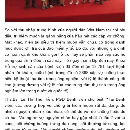
So với thu nhập trung bình của người dân Việt Nam thì chi phí
điều trị hiếm muộn là gánh nặng của hầu hết các cặp vợ chồng.
Mặt khác, hiện tại điều trị hiếm muộn vẫn chưa có trong danh
mục được chi trả của Bảo hiểm y tế. Do đó, với những gia đình
có hoàn cảnh khó khăn, gói hỗ trợ này sẽ phần nào tiếp sức họ
trong quá trình điều trị sau này. Từ ngày thành lập đến nay, Khoa
Hỗ trợ sinh sản của bệnh viện đã đón nhận 12.781 lượt Bệnh
nhân tới khám, chữa bệnh trong đó có 2368 cặp vợ chồng thực
hiện kỹ thuật thụ tinh trong ống nghiệm với tỷ lệ thành công rất
cao (tương đương với tỷ lệ của các trung tâm thụ tinh trong ống
nghiệm lớn trong nước và quốc tế).
Ths.Bs. Lê Thị Thu Hiền, PGĐ Bệnh viện cho biết: “Tại Bệnh
viện, các trường hợp vợ chồng bị hiếm muộn rất đa dạng, do
nhiều nguyên nhân khác nhau, có thể do vợ, do chồng hoặc do
cả hai. Với người vợ nguyên nhân hay gặp nhất là tắc 2 vòi tử
cung, hội chứng buồng trứng đa nang, bất thường tử cung, lạc
nội mạc tử cung…Với người chồng thường do bất thường số