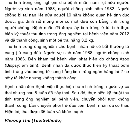
Thụ tinh trong ống nghiệm cho bệnh nhân nam liệt nửa người:
Người vợ sinh năm 1983, người chồng sinh năm 1982. Người
chồng bị tai nạn liệt nửa người 10 năm không quan hệ tình dục
được, gia đình rất mong mỏi có một đứa con bằng tinh trùng
người chồng. Bệnh nhân đã được lấy tinh trùng ở túi tinh thực
hiện kỹ thuật thụ tinh trong ống nghiệm tại bệnh viện năm 2012
và đã thành công, sinh một bé trai nặng 3,2 kg.
Thụ tinh trong ống nghiệm cho bệnh nhân nữ có bất thường tử
cung (tử cung đôi): Người vợ sinh năm 1988, người chồng sinh
năm 1986. Đến khám tại bệnh viện phát hiện do chồng Azoo
(Biopsy: âm tính). Bệnh nhân đã được thực hiện kỹ thuật bơm
tinh trùng vào buồng tử cung bằng tinh trùng ngân hàng tại 2 cơ
sở y tế khác nhưng không thành công.
Bệnh nhân đến Bệnh viện thực hiện bơm tinh trùng, người vợ có
thai nhưng sau 8 tuần đã sảy thai. Sau đó, thực hiện kỹ thuật thụ
tinh trong ống nghiệm tại bệnh viện, chuyển phôi tươi không
thành công. Lần chuyển phôi trữ đầu tiên, bệnh nhân đã có thai.
Hiện tại, thai được 36 tuần và khỏe mạnh.
Phương Thu (Tuoitrethudo)