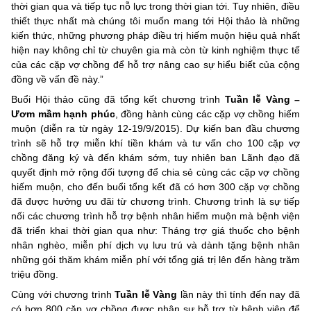
thời gian qua và tiếp tục nỗ lực trong thời gian tới. Tuy nhiên, điều
thiết thực nhất mà chúng tôi muốn mang tới Hội thảo là những
kiến thức, những phương pháp điều trị hiếm muộn hiệu quả nhất
hiện nay không chỉ từ chuyên gia mà còn từ kinh nghiệm thực tế
của các cặp vợ chồng để hỗ trợ nâng cao sự hiểu biết của cộng
đồng về vấn đề này.”
Buổi Hội thảo cũng đã tổng kết chương trình
Tuần lễ Vàng –
Ươm mầm hạnh phúc
, đồng hành cùng các cặp vợ chồng hiếm
muộn (diễn ra từ ngày 12-19/9/2015). Dự kiến ban đầu chương
trình sẽ hỗ trợ miễn khí tiền khám và tư vấn cho 100 cặp vợ
chồng đăng ký và đến khám sớm, tuy nhiên ban Lãnh đạo đã
quyết định mở rộng đối tượng để chia sẻ cùng các cặp vợ chồng
hiếm muộn, cho đến buổi tổng kết đã có hơn 300 cặp vợ chồng
đã được hưởng ưu đãi từ chương trình. Chương trình là sự tiếp
nối các chương trình hỗ trợ bệnh nhân hiếm muộn mà bệnh viện
đã triển khai thời gian qua như: Tháng trợ giá thuốc cho bệnh
nhân nghèo, miễn phí dịch vụ lưu trú và dành tặng bệnh nhân
những gói thăm khám miễn phí với tổng giá trị lên đến hàng trăm
triệu đồng.
Cùng với chương trình
Tuần lễ Vàng
lần này thì tính đến nay đã
có hơn 800 cặp vợ chồng được nhận sự hỗ trợ từ bệnh viện để