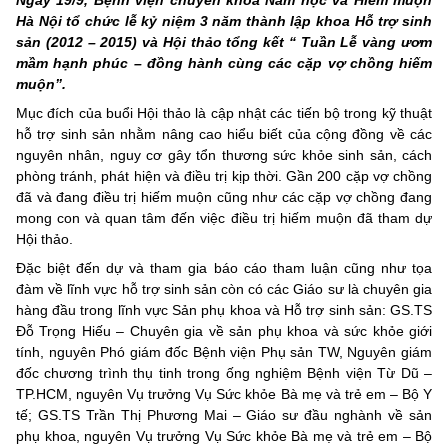
Hà Nội tổ chức lễ kỷ niệm 3 năm thành lập khoa Hỗ trợ sinh
sản (2012 – 2015) và Hội thảo tổng kết “ Tuần Lễ vàng ươm
mầm hạnh phúc – đồng hành cùng các cặp vợ chồng hiếm
muộn”.
Mục đích của buổi Hội thảo là cập nhật các tiến bộ trong kỹ thuật
hỗ trợ sinh sản nhằm nâng cao hiểu biết của cộng đồng về các
nguyên nhân, nguy cơ gây tổn thương sức khỏe sinh sản, cách
phòng tránh, phát hiện và điều trị kịp thời. Gần 200 cặp vợ chồng
đã và đang điều trị hiếm muộn cũng như các cặp vợ chồng đang
mong con và quan tâm đến việc điều trị hiếm muộn đã tham dự
Hội thảo.
Đặc biệt đến dự và tham gia báo cáo tham luận cũng như tọa
đàm về lĩnh vực hỗ trợ sinh sản còn có các Giáo sư là chuyên gia
hàng đầu trong lĩnh vực Sản phụ khoa và Hỗ trợ sinh sản: GS.TS
Đỗ Trọng Hiếu – Chuyên gia về sản phụ khoa và sức khỏe giới
tính, nguyên Phó giám đốc Bệnh viện Phụ sản TW, Nguyên giám
đốc chương trình thụ tinh trong ống nghiệm Bệnh viện Từ Dũ –
TP.HCM, nguyên Vụ trưởng Vụ Sức khỏe Bà mẹ và trẻ em – Bộ Y
tế; GS.TS Trần Thị Phương Mai – Giáo sư đầu nghành về sản
phụ khoa, nguyên Vụ trưởng Vụ Sức khỏe Bà mẹ và trẻ em – Bộ